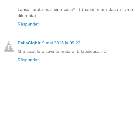
Larisa, arata mai bine cutia? :) (habar n-am daca e vreo
diferenta)
Răspundeți
DaliaCighir
9 mai 2013 la 09:22
M-a lasat fara cuvinte bratara. E fabuloasa :-D
Răspundeți