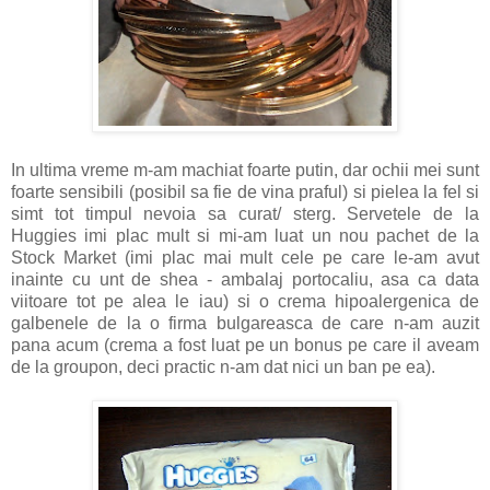
In ultima vreme m-am machiat foarte putin, dar ochii mei sunt
foarte sensibili (posibil sa fie de vina praful) si pielea la fel si
simt tot timpul nevoia sa curat/ sterg. Servetele de la
Huggies imi plac mult si mi-am luat un nou pachet de la
Stock Market (imi plac mai mult cele pe care le-am avut
inainte cu unt de shea - ambalaj portocaliu, asa ca data
viitoare tot pe alea le iau) si o crema hipoalergenica de
galbenele de la o firma bulgareasca de care n-am auzit
pana acum (crema a fost luat pe un bonus pe care il aveam
de la groupon, deci practic n-am dat nici un ban pe ea).