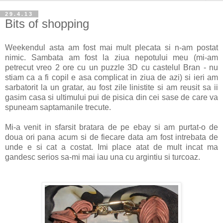
29.4.13
Bits of shopping
Weekendul asta am fost mai mult plecata si n-am postat
nimic. Sambata am fost la ziua nepotului meu (mi-am
petrecut vreo 2 ore cu un puzzle 3D cu castelul Bran - nu
stiam ca a fi copil e asa complicat in ziua de azi) si ieri am
sarbatorit la un gratar, au fost zile linistite si am reusit sa ii
gasim casa si ultimului pui de pisica din cei sase de care va
spuneam saptamanile trecute.
Mi-a venit in sfarsit bratara de pe ebay si am purtat-o de
doua ori pana acum si de fiecare data am fost intrebata de
unde e si cat a costat. Imi place atat de mult incat ma
gandesc serios sa-mi mai iau una cu argintiu si turcoaz.