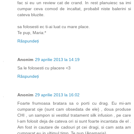
fac si eu un review cat de crand. In rest planuiesc sa imi
cumpar ceva comod de incaltat, probabil niste balerini si
cateva bluzite.
sa folosesti ec ti-ai luat cu mare place.
Te pup, Maria:*
Răspundeți
Anonim
29 aprilie 2013 la 14:19
Sa le folosesti cu placere <3
Răspundeți
Anonim
29 aprilie 2013 la 16:02
Foarte frumoasa bratara sa o porti cu drag. Eu mi-am
cumparat oje (sunt cam obsedata de ele) , doua produse
CHI , un sampon si vestitul tratament silk infusion , pe care
l-am folosit deja de cateva ori si sunt foarte incantata de el .
Am fost in cautare de cadouri pt cei dragi, si cam asta am
cumparat eu in ultimul timp .Te pup (Anamaria)