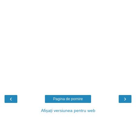
‹
›
Pagina de pornire
Afișați versiunea pentru web