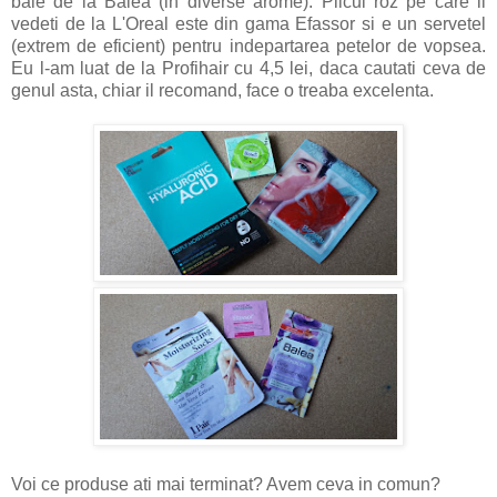
baie de la Balea (in diverse arome). Plicul roz pe care il
vedeti de la L'Oreal este din gama Efassor si e un servetel
(extrem de eficient) pentru indepartarea petelor de vopsea.
Eu l-am luat de la Profihair cu 4,5 lei, daca cautati ceva de
genul asta, chiar il recomand, face o treaba excelenta.
Voi ce produse ati mai terminat? Avem ceva in comun?