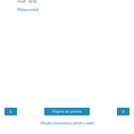
mult. 😘😘
Răspundeți
‹
›
Pagina de pornire
Afișați versiunea pentru web