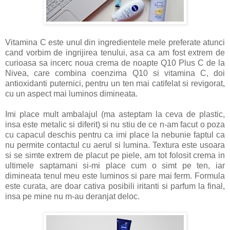
Vitamina C este unul din ingredientele mele preferate atunci
cand vorbim de ingrijirea tenului, asa ca am fost extrem de
curioasa sa incerc noua crema de noapte Q10 Plus C de la
Nivea, care combina coenzima Q10 si vitamina C, doi
antioxidanti puternici, pentru un ten mai catifelat si revigorat,
cu un aspect mai luminos dimineata.
Imi place mult ambalajul (ma asteptam la ceva de plastic,
insa este metalic si diferit) si nu stiu de ce n-am facut o poza
cu capacul deschis pentru ca imi place la nebunie faptul ca
nu permite contactul cu aerul si lumina. Textura este usoara
si se simte extrem de placut pe piele, am tot folosit crema in
ultimele saptamani si-mi place cum o simt pe ten, iar
dimineata tenul meu este luminos si pare mai ferm. Formula
este curata, are doar cativa posibili iritanti si parfum la final,
insa pe mine nu m-au deranjat deloc.