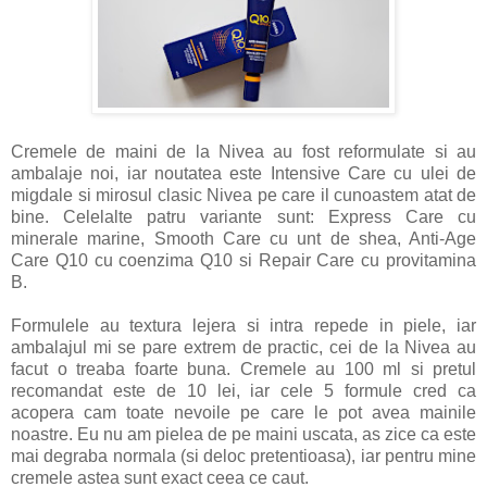
Cremele de maini de la Nivea au fost reformulate si au
ambalaje noi, iar noutatea este Intensive Care cu ulei de
migdale si mirosul clasic Nivea pe care il cunoastem atat de
bine. Celelalte patru variante sunt: Express Care cu
minerale marine, Smooth Care cu unt de shea, Anti-Age
Care Q10 cu coenzima Q10 si Repair Care cu provitamina
B.
Formulele au textura lejera si intra repede in piele, iar
ambalajul mi se pare extrem de practic, cei de la Nivea au
facut o treaba foarte buna. Cremele au 100 ml si pretul
recomandat este de 10 lei, iar cele 5 formule cred ca
acopera cam toate nevoile pe care le pot avea mainile
noastre. Eu nu am pielea de pe maini uscata, as zice ca este
mai degraba normala (si deloc pretentioasa), iar pentru mine
cremele astea sunt exact ceea ce caut.