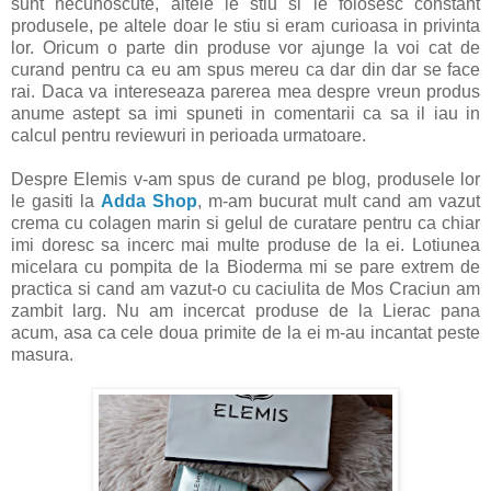
sunt necunoscute, altele le stiu si le folosesc constant
produsele, pe altele doar le stiu si eram curioasa in privinta
lor. Oricum o parte din produse vor ajunge la voi cat de
curand pentru ca eu am spus mereu ca dar din dar se face
rai. Daca va intereseaza parerea mea despre vreun produs
anume astept sa imi spuneti in comentarii ca sa il iau in
calcul pentru reviewuri in perioada urmatoare.
Despre Elemis v-am spus de curand pe blog, produsele lor
le gasiti la
Adda Shop
, m-am bucurat mult cand am vazut
crema cu colagen marin si gelul de curatare pentru ca chiar
imi doresc sa incerc mai multe produse de la ei. Lotiunea
micelara cu pompita de la Bioderma mi se pare extrem de
practica si cand am vazut-o cu caciulita de Mos Craciun am
zambit larg. Nu am incercat produse de la Lierac pana
acum, asa ca cele doua primite de la ei m-au incantat peste
masura.