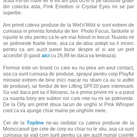
arata intr-un mare fel si eu am pus ochii si pe fardurile glitter
din colectia asta, Pink Emotion si Crystal Eyes mi se par
superbe.
Am primit cateva produse de la Wet'n'Wild si sunt extrem de
curioasa in privinta fondului de ten Photo Focus, fardurile si
rujurile le stiu pentru ca le-am mai folosit in trecut. Nuanta mi
se potriveste foarte bine, asa ca de-abia astept sa il incerc
pentru ca am auzit pareri bune despre el si are un pret
accesibil (il gasiti
aici
cu 26,99 lei daca va tenteaza).
Flormar este un brand cu care eu nu prea am avut contact,
asa ca sunt curioasa de produse, sprayul pentru corp Playful
miroase extrem de bine (nici macar nu stiam ca au si astfel
de produse), iar fondul de ten Lifting SPF20 pare interesant.
Sa vad daca pot sa il folosesc, la o prima privire mi s-a parut
ca nuanta Ivory are subton roz care mie nu mi se potriveste.
De la Orly am primit doua lacuri de unghii si Pink Whisper
cred ca va ajunge chiar maine pe unghiile mele.
Cei de la
Topline
ne-au rasfatat cu cateva produse de la
Moroccanoil (pe cele de corp eu chiar nu le stiu, asa ca sunt
curioasa sa vad cum sunt pentru ca am auzit numai cuvinte