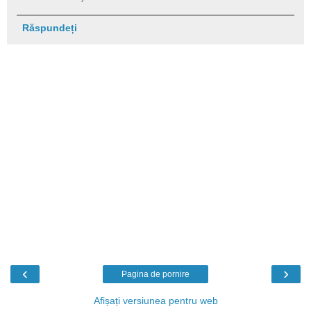
Răspundeți
‹
›
Pagina de pornire
Afișați versiunea pentru web