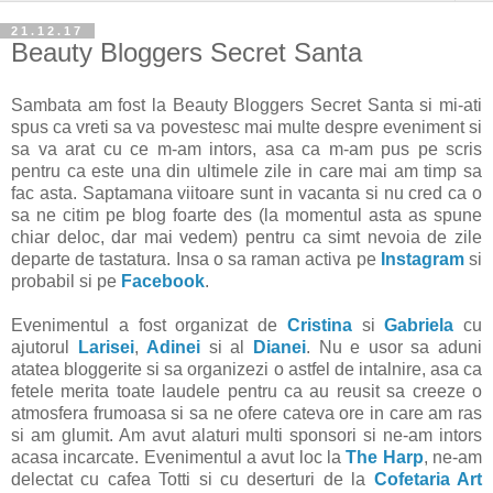
21.12.17
Beauty Bloggers Secret Santa
Sambata am fost la Beauty Bloggers Secret Santa si mi-ati
spus ca vreti sa va povestesc mai multe despre eveniment si
sa va arat cu ce m-am intors, asa ca m-am pus pe scris
pentru ca este una din ultimele zile in care mai am timp sa
fac asta. Saptamana viitoare sunt in vacanta si nu cred ca o
sa ne citim pe blog foarte des (la momentul asta as spune
chiar deloc, dar mai vedem) pentru ca simt nevoia de zile
departe de tastatura. Insa o sa raman activa pe
Instagram
si
probabil si pe
Facebook
.
Evenimentul a fost organizat de
Cristina
si
Gabriela
cu
ajutorul
Larisei
,
Adinei
si al
Dianei
. Nu e usor sa aduni
atatea bloggerite si sa organizezi o astfel de intalnire, asa ca
fetele merita toate laudele pentru ca au reusit sa creeze o
atmosfera frumoasa si sa ne ofere cateva ore in care am ras
si am glumit. Am avut alaturi multi sponsori si ne-am intors
acasa incarcate. Evenimentul a avut loc la
The Harp
, ne-am
delectat cu cafea Totti si cu deserturi de la
Cofetaria Art