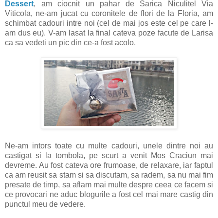
Dessert
, am ciocnit un pahar de Sarica Niculitel Via
Viticola, ne-am jucat cu coronitele de flori de la Floria, am
schimbat cadouri intre noi (cel de mai jos este cel pe care l-
am dus eu). V-am lasat la final cateva poze facute de Larisa
ca sa vedeti un pic din ce-a fost acolo.
Ne-am intors toate cu multe cadouri, unele dintre noi au
castigat si la tombola, pe scurt a venit Mos Craciun mai
devreme. Au fost cateva ore frumoase, de relaxare, iar faptul
ca am reusit sa stam si sa discutam, sa radem, sa nu mai fim
presate de timp, sa aflam mai multe despre ceea ce facem si
ce provocari ne aduc blogurile a fost cel mai mare castig din
punctul meu de vedere.