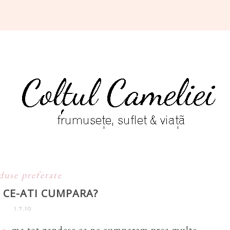
duse preferate
- CE-ATI CUMPARA?
1.7.10
ne
, ma tot gandesc ca ne cumparam prea multe