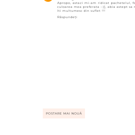
Apropo, astazi mi-am ridicat pachetelul, f
culoarea mea preferata :-)], abia astept sa
Iti multumesc din suflet !!!
Răspundeți
POSTARE MAI NOUĂ