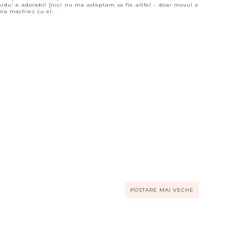
ardu' e adorabil [nici nu ma asteptam sa fie altfel - doar movul e
 ma machiez cu el.
POSTARE MAI VECHE