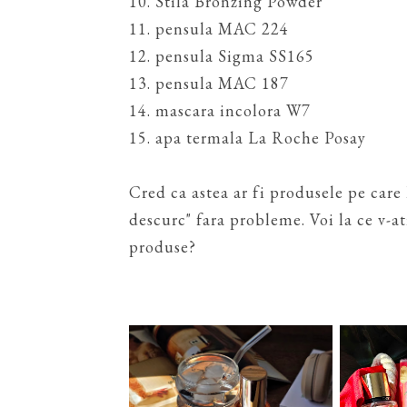
10. Stila Bronzing Powder
11. pensula MAC 224
12. pensula Sigma SS165
13. pensula MAC 187
14. mascara incolora W7
15. apa termala La Roche Posay
Cred ca astea ar fi produsele pe care
descurc" fara probleme. Voi la ce v-a
produse?