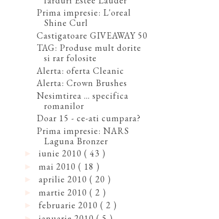
farduri Estee Lauder
Prima impresie: L'oreal
Shine Curl
Castigatoare GIVEAWAY 50
TAG: Produse mult dorite
si rar folosite
Alerta: oferta Cleanic
Alerta: Crown Brushes
Nesimtirea ... specifica
romanilor
Doar 15 - ce-ati cumpara?
Prima impresie: NARS
Laguna Bronzer
iunie 2010
( 43 )
►
mai 2010
( 18 )
►
aprilie 2010
( 20 )
►
martie 2010
( 2 )
►
februarie 2010
( 2 )
►
ianuarie 2010
( 5 )
►