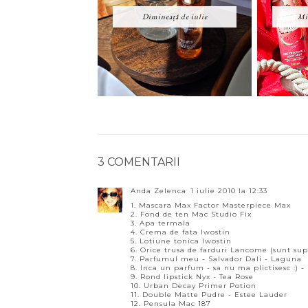
Dimineață de iulie
Mic
3 COMENTARII
Anda Zelenca
1 iulie 2010 la 12:33
1. Mascara Max Factor Masterpiece Max
2. Fond de ten Mac Studio Fix
3. Apa termala
4. Crema de fata Iwostin
5. Lotiune tonica Iwostin
6. Orice trusa de farduri Lancome (sunt su
7. Parfumul meu - Salvador Dali - Laguna
8. Inca un parfum - sa nu ma plictisesc :) -
9. Rond lipstick Nyx - Tea Rose
10. Urban Decay Primer Potion
11. Double Matte Pudre - Estee Lauder
12. Pensula Mac 187