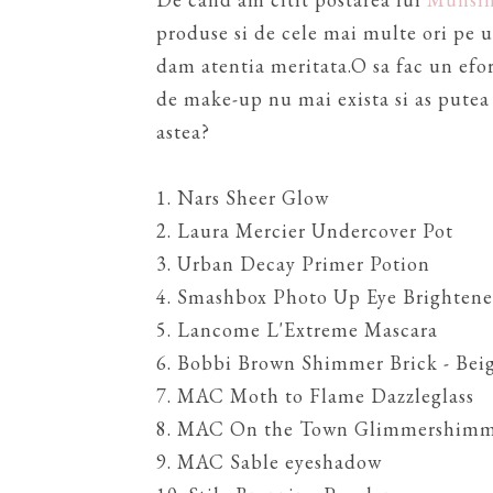
produse si de cele mai multe ori pe 
dam atentia meritata.O sa fac un efor
de make-up nu mai exista si as putea
astea?
1. Nars Sheer Glow
2. Laura Mercier Undercover Pot
3. Urban Decay Primer Potion
4. Smashbox Photo Up Eye Brightene
5. Lancome L'Extreme Mascara
6. Bobbi Brown Shimmer Brick - Bei
7. MAC Moth to Flame Dazzleglass
8. MAC On the Town Glimmershim
9. MAC Sable eyeshadow