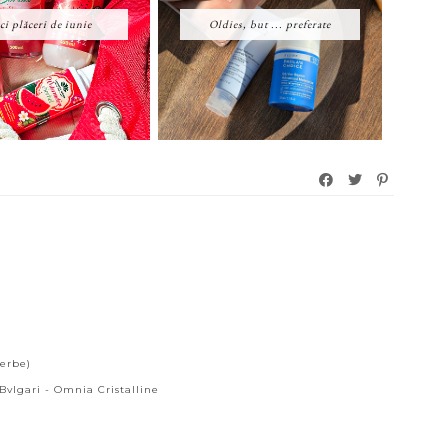
i plăceri de iunie
Oldies, but ... preferate
perbe)
 Bvlgari - Omnia Cristalline