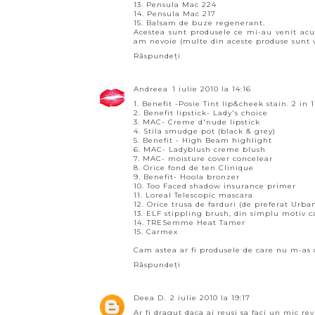
13. Pensula Mac 224
14. Pensula Mac 217
15. Balsam de buze regenerant.
Acestea sunt produsele ce mi-au venit acu
am nevoie (multe din aceste produse sunt vis
Răspundeți
Andreea
1 iulie 2010 la 14:16
1. Benefit -Posie Tint lip&cheek stain. 2 in 
2. Benefit lipstick- Lady's choice
3. MAC- Creme d'nude lipstick
4. Stila smudge pot (black & grey)
5. Benefit - High Beam highlight
6. MAC- Ladyblush creme blush
7. MAC- moisture cover concelear
8. Orice fond de ten Clinique
9. Benefit- Hoola bronzer
10. Too Faced shadow insurance primer
11. Loreal Telescopic mascara
12. Orice trusa de farduri (de preferat Urban
13. ELF stippling brush, din simplu motiv ca
14. TRESemme Heat Tamer
15. Carmex
Cam astea ar fi produsele de care nu m-as d
Răspundeți
Deea D.
2 iulie 2010 la 19:17
Ar fi dragut daca ai reusi sa faci un mic re