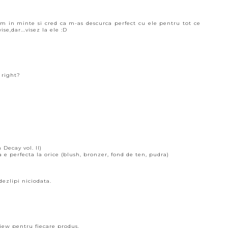
m in minte si cred ca m-as descurca perfect cu ele pentru tot ce
e,dar...visez la ele :D
1 right?
 Decay vol. II)
 e perfecta la orice (blush, bronzer, fond de ten, pudra)
ezlipi niciodata.
view pentru fiecare produs.