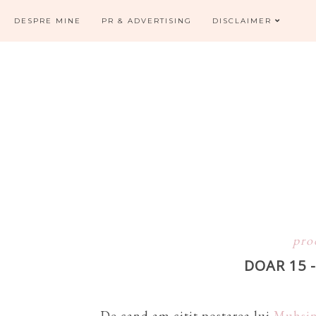
DESPRE MINE
PR & ADVERTISING
DISCLAIMER
pro
DOAR 15 
De cand am citit postarea lui
Muhsi