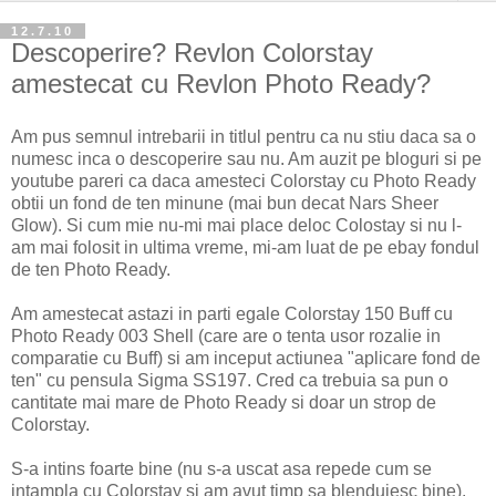
12.7.10
Descoperire? Revlon Colorstay
amestecat cu Revlon Photo Ready?
Am pus semnul intrebarii in titlul pentru ca nu stiu daca sa o
numesc inca o descoperire sau nu. Am auzit pe bloguri si pe
youtube pareri ca daca amesteci Colorstay cu Photo Ready
obtii un fond de ten minune (mai bun decat Nars Sheer
Glow). Si cum mie nu-mi mai place deloc Colostay si nu l-
am mai folosit in ultima vreme, mi-am luat de pe ebay fondul
de ten Photo Ready.
Am amestecat astazi in parti egale Colorstay 150 Buff cu
Photo Ready 003 Shell (care are o tenta usor rozalie in
comparatie cu Buff) si am inceput actiunea "aplicare fond de
ten" cu pensula Sigma SS197. Cred ca trebuia sa pun o
cantitate mai mare de Photo Ready si doar un strop de
Colorstay.
S-a intins foarte bine (nu s-a uscat asa repede cum se
intampla cu Colorstay si am avut timp sa blenduiesc bine),