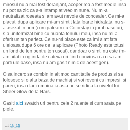
mirosul nu a mai fost deranjant, acoperirea a fost medie insa
nu pot sa zic ca s-a intamplat vreo minune. Nu mi-a
neutralizat roseata si am avut nevoie de concealer. Ce mi-a
placut: dupa aplicare mi-am simtit fata foarte hidratata, nu s-
a asezat in pori (cum pateam cu Colorstay in jurul nasului),
s-a uniformizat bine cu nuanta tenului meu, insa nu mi-a
oferit un ten perfect. Ce nu-mi place este ca imi simt fata
uleioasa dupa 6 ore de la aplicare (Photo Ready este totusi
un fond de ten pentru ten uscat), dar doar o simt, nu este (m-
am uitat in oglinda de cateva ori fiind convinsa ca o sa am
parti uleioase, insa nu am gasit nimic de acest gen).
O sa incerc sa combin in alt mod cantitatile de produs si sa
folosesc si o alta baza de machiaj si voi reveni cu impresii si
pareri, insa clar combinatia asta nu se ridica la nivelul lui
Sheer Glow de la Nars.
Gasiti
aici
swatch uri pentru cele 2 nuante si cum arata pe
piele.
at
15:19