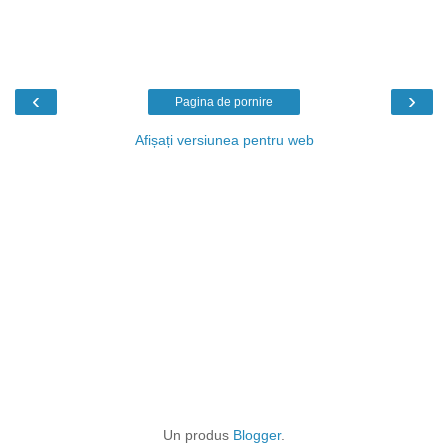
‹
›
Pagina de pornire
Afișați versiunea pentru web
Un produs
Blogger
.