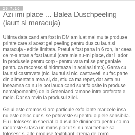
25.7.10
Azi imi place ... Balea Duschpeeling
(iaurt si maracuja)
Ultima data cand am fost in DM am luat mai multe produse
printre care si acest gel peeling pentru dus cu iaurt si
maracuja - editie limitata. Pretul a fost pana in 6 ron, iar ceea
ce m-a atras a fost iaurtul (care mie nu-mi place, dar il ador
in produsele pentru corp - pentru vara mi se par geniale
pentru ca racoresc si hidrateaza in acelasi timp). Gama cu
iaurt si castravete (nici iaurtul si nici castravetii nu fac parte
din alimentatia mea si, da, stiu ca ma repet, dar asta nu
inseamna ca nu le pot lauda cand sunt folosite in produse
nemaipomenite) de la Greenland ramane intre preferatele
mele. Dar sa revin la produsul zilei.
Gelul este cremos si are particule exfoliante maricele insa
nu este deloc dur si se potriveste si pentru o piele sensibila.
Eu il folosesc in special la dusul de dimineata pentru ca ma
racoreste si lasa un miros placut si nu mai trebuie sa
folosesc si alte produse (exfoliant, crema de corp).