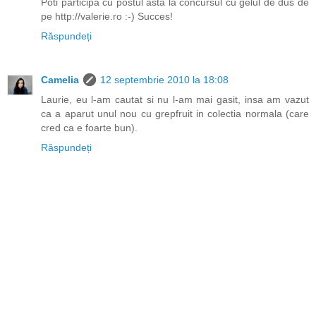
Poti participa cu postul asta la concursul cu gelul de dus de
pe http://valerie.ro :-) Succes!
Răspundeți
Camelia
12 septembrie 2010 la 18:08
Laurie, eu l-am cautat si nu l-am mai gasit, insa am vazut
ca a aparut unul nou cu grepfruit in colectia normala (care
cred ca e foarte bun).
Răspundeți