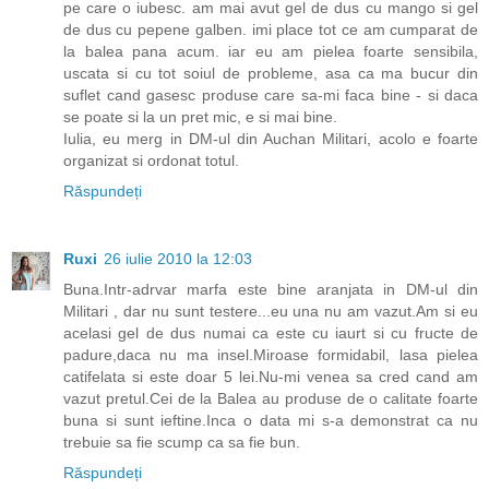
pe care o iubesc. am mai avut gel de dus cu mango si gel
de dus cu pepene galben. imi place tot ce am cumparat de
la balea pana acum. iar eu am pielea foarte sensibila,
uscata si cu tot soiul de probleme, asa ca ma bucur din
suflet cand gasesc produse care sa-mi faca bine - si daca
se poate si la un pret mic, e si mai bine.
Iulia, eu merg in DM-ul din Auchan Militari, acolo e foarte
organizat si ordonat totul.
Răspundeți
Ruxi
26 iulie 2010 la 12:03
Buna.Intr-adrvar marfa este bine aranjata in DM-ul din
Militari , dar nu sunt testere...eu una nu am vazut.Am si eu
acelasi gel de dus numai ca este cu iaurt si cu fructe de
padure,daca nu ma insel.Miroase formidabil, lasa pielea
catifelata si este doar 5 lei.Nu-mi venea sa cred cand am
vazut pretul.Cei de la Balea au produse de o calitate foarte
buna si sunt ieftine.Inca o data mi s-a demonstrat ca nu
trebuie sa fie scump ca sa fie bun.
Răspundeți