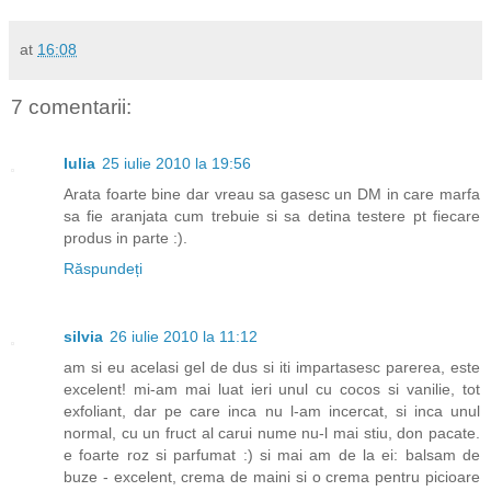
at
16:08
7 comentarii:
Iulia
25 iulie 2010 la 19:56
Arata foarte bine dar vreau sa gasesc un DM in care marfa
sa fie aranjata cum trebuie si sa detina testere pt fiecare
produs in parte :).
Răspundeți
silvia
26 iulie 2010 la 11:12
am si eu acelasi gel de dus si iti impartasesc parerea, este
excelent! mi-am mai luat ieri unul cu cocos si vanilie, tot
exfoliant, dar pe care inca nu l-am incercat, si inca unul
normal, cu un fruct al carui nume nu-l mai stiu, don pacate.
e foarte roz si parfumat :) si mai am de la ei: balsam de
buze - excelent, crema de maini si o crema pentru picioare