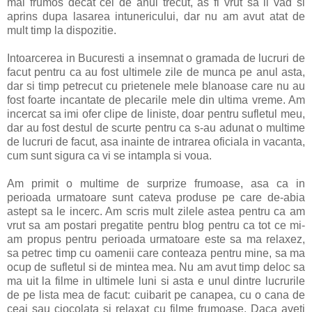
mai frumos decat cel de anul trecut, as fi vrut sa il vad si
aprins dupa lasarea intunericului, dar nu am avut atat de
mult timp la dispozitie.
Intoarcerea in Bucuresti a insemnat o gramada de lucruri de
facut pentru ca au fost ultimele zile de munca pe anul asta,
dar si timp petrecut cu prietenele mele blanoase care nu au
fost foarte incantate de plecarile mele din ultima vreme. Am
incercat sa imi ofer clipe de liniste, doar pentru sufletul meu,
dar au fost destul de scurte pentru ca s-au adunat o multime
de lucruri de facut, asa inainte de intrarea oficiala in vacanta,
cum sunt sigura ca vi se intampla si voua.
Am primit o multime de surprize frumoase, asa ca in
perioada urmatoare sunt cateva produse pe care de-abia
astept sa le incerc. Am scris mult zilele astea pentru ca am
vrut sa am postari pregatite pentru blog pentru ca tot ce mi-
am propus pentru perioada urmatoare este sa ma relaxez,
sa petrec timp cu oamenii care conteaza pentru mine, sa ma
ocup de sufletul si de mintea mea. Nu am avut timp deloc sa
ma uit la filme in ultimele luni si asta e unul dintre lucrurile
de pe lista mea de facut: cuibarit pe canapea, cu o cana de
ceai sau ciocolata si relaxat cu filme frumoase. Daca aveti