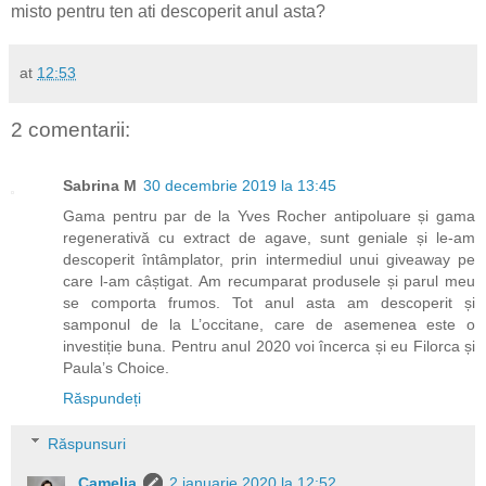
misto pentru ten ati descoperit anul asta?
at
12:53
2 comentarii:
Sabrina M
30 decembrie 2019 la 13:45
Gama pentru par de la Yves Rocher antipoluare și gama
regenerativă cu extract de agave, sunt geniale și le-am
descoperit întâmplator, prin intermediul unui giveaway pe
care l-am câștigat. Am recumparat produsele și parul meu
se comporta frumos. Tot anul asta am descoperit și
samponul de la L’occitane, care de asemenea este o
investiție buna. Pentru anul 2020 voi încerca și eu Filorca și
Paula’s Choice.
Răspundeți
Răspunsuri
Camelia
2 ianuarie 2020 la 12:52