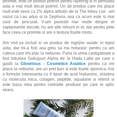
promite, este un produs potrivit pentru layering si in perioada
asta e mai mult decat potrivit. Un alt produs care imi place
mult este serul cu 2% alpha arbutin de la The Inkey List - am
vazut ca l-au adus si la Sephora, asa ca acum este si mai
usor de procurat. V-am povestit mai multe despre el
saptamanile trecute, nu are alte minuni in el, dar pentru pete
face ceea ce promite si are o textura foarte misto.
Am vrut sa includ si un produs de ingrijire asiatic in topul
asta, dar mi-a fost asa greu sa ma hotarasc pentru ca am
cateva care imi plac la nebunie. Pana la urma castigatoare a
fost lotiunea Gokujyun Alpha de la Hada Labo pe care o
gasiti la
Glowrious - Cosmetice Asiatice
pentru ca imi
place la nebunie, are un pret bun si este foarte spornica. Are
o formula interesanta cu 4 tipuri de acid hialuronic, elastina
cu molecula mica, colagen, peptide, squalane si retinol si
este baza mea pentru celelalte produse pe care le aplic
seara.