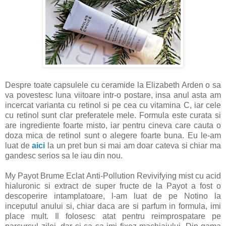
Despre toate capsulele cu ceramide la Elizabeth Arden o sa
va povestesc luna viitoare intr-o postare, insa anul asta am
incercat varianta cu retinol si pe cea cu vitamina C, iar cele
cu retinol sunt clar preferatele mele. Formula este curata si
are ingrediente foarte misto, iar pentru cineva care cauta o
doza mica de retinol sunt o alegere foarte buna. Eu le-am
luat de
aici
la un pret bun si mai am doar cateva si chiar ma
gandesc serios sa le iau din nou.
My Payot Brume Eclat Anti-Pollution Revivifying mist cu acid
hialuronic si extract de super fructe de la Payot a fost o
descoperire intamplatoare, l-am luat de pe Notino la
inceputul anului si, chiar daca are si parfum in formula, imi
place mult. Il folosesc atat pentru reimprospatare pe