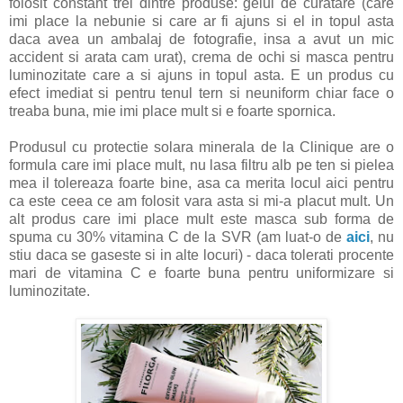
folosit constant trei dintre produse: gelul de curatare (care
imi place la nebunie si care ar fi ajuns si el in topul asta
daca avea un ambalaj de fotografie, insa a avut un mic
accident si arata cam urat), crema de ochi si masca pentru
luminozitate care a si ajuns in topul asta. E un produs cu
efect imediat si pentru tenul tern si neuniform chiar face o
treaba buna, mie imi place mult si e foarte spornica.
Produsul cu protectie solara minerala de la Clinique are o
formula care imi place mult, nu lasa filtru alb pe ten si pielea
mea il tolereaza foarte bine, asa ca merita locul aici pentru
ca este ceea ce am folosit vara asta si mi-a placut mult. Un
alt produs care imi place mult este masca sub forma de
spuma cu 30% vitamina C de la SVR (am luat-o de
aici
, nu
stiu daca se gaseste si in alte locuri) - daca tolerati procente
mari de vitamina C e foarte buna pentru uniformizare si
luminozitate.