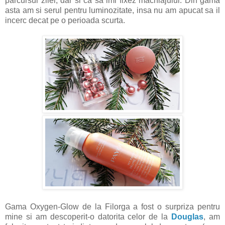
parcursul zilei, dar si ca sa imi fixez machiajului. Din gama
asta am si serul pentru luminozitate, insa nu am apucat sa il
incerc decat pe o perioada scurta.
Gama Oxygen-Glow de la Filorga a fost o surpriza pentru
mine si am descoperit-o datorita celor de la
Douglas
, am