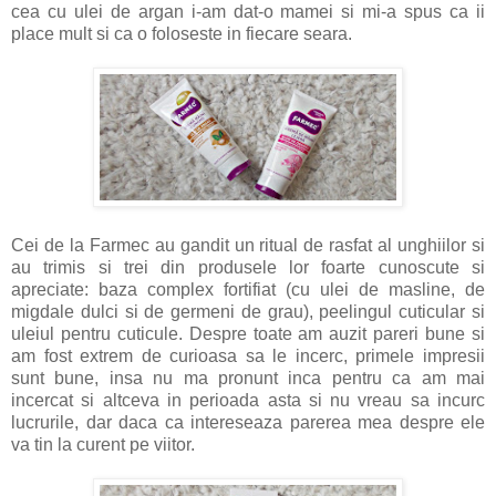
cea cu ulei de argan i-am dat-o mamei si mi-a spus ca ii
place mult si ca o foloseste in fiecare seara.
Cei de la Farmec au gandit un ritual de rasfat al unghiilor si
au trimis si trei din produsele lor foarte cunoscute si
apreciate: baza complex fortifiat (cu ulei de masline, de
migdale dulci si de germeni de grau), peelingul cuticular si
uleiul pentru cuticule. Despre toate am auzit pareri bune si
am fost extrem de curioasa sa le incerc, primele impresii
sunt bune, insa nu ma pronunt inca pentru ca am mai
incercat si altceva in perioada asta si nu vreau sa incurc
lucrurile, dar daca ca intereseaza parerea mea despre ele
va tin la curent pe viitor.