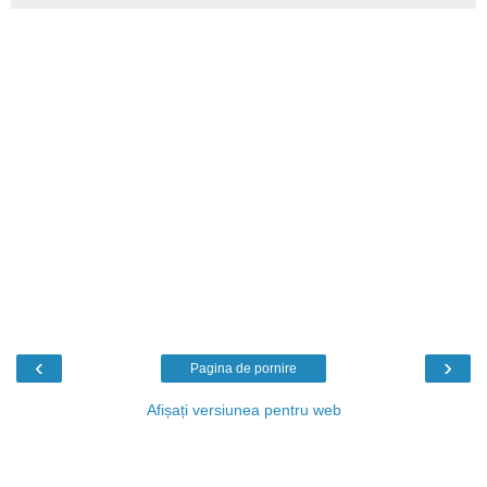
‹
›
Pagina de pornire
Afișați versiunea pentru web