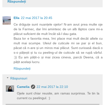
Răspundeți
Ella
22 mai 2017 la 20:45
Ce drăguțe sunt nuanțele ojelor! N-am avut prea multe oje
de la Farmec, dar îmi amintesc de un alb lăptos care mi-a
plăcut suficient de mult încât să-l dau gata.
Baza lor e favorita mea, îmi place mai mult decât altele cu
mult mai scumpe. Uleiul de cuticule mi se par și el bun,
păcat că n-are și un miros mai plăcut. Sunt curioasă dacă o
s-o pățești și tu cu peeling-ul de cuticule să se rupă vârful.
:)) Eu am pățit-o și mai zicea cineva, parcă Deena, că a
pățit același lucru.
Răspundeți
Răspunsuri
Camelia
22 mai 2017 la 22:10
Ojele sunt chiar reusite, am ramas surprinsa. Te tin la
current cu peelingul. :)