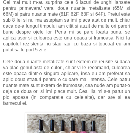
Cel mai mult m-au surprins cele 6 lacuri de unghi lansate
pentru primavara/ vara: doua nuante metalizate (65M si
66M) si patru nuante mate (61F, 62F, 63F si 64F). Pretul este
sub 8 lei si nu ma asteptam sa imi placa atat de mult, chiar
daca de-a lungul timpului am citit si auzit de multe ori pareri
bune despre ojele lor. Peria mi se pare foarta buna, se
aplica usor si culoarea este una opaca si frumoasa. Nici la
capitolul rezistenta nu stau rau, cu baza si topcoat eu am
putut sa le port 5 zile.
Cele doua nuante metalizate sunt extrem de reusite si daca
va plac genul asta de culori, chiar vi le recomand, culoarea
este opaca dintr-o singura aplicare, insa eu am preferat sa
aplic doua straturi pentru o culoare mai intensa. Cele patru
nuante mate sunt extrem de frumoase, cea nude am purtat-o
deja de doua ori si imi place mult. Cea lila mi s-a parut un
pic apoasa (in comparatie cu celelalte), dar are si ea
farmecul ei.