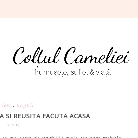
view
,
unghii
A SI REUSITA FACUTA ACASA
31.5.17
 sa ma ocup de unghiile mele asa cum trebuie