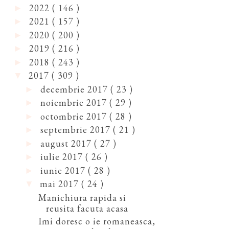
2022
( 146 )
►
2021
( 157 )
►
2020
( 200 )
►
2019
( 216 )
►
2018
( 243 )
►
2017
( 309 )
▼
decembrie 2017
( 23 )
►
noiembrie 2017
( 29 )
►
octombrie 2017
( 28 )
►
septembrie 2017
( 21 )
►
august 2017
( 27 )
►
iulie 2017
( 26 )
►
iunie 2017
( 28 )
►
mai 2017
( 24 )
▼
Manichiura rapida si
reusita facuta acasa
Imi doresc o ie romaneasca,