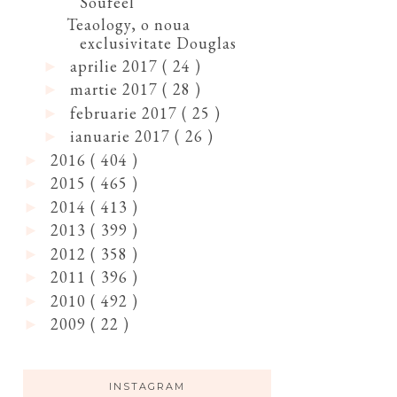
Soufeel
Teaology, o noua
exclusivitate Douglas
aprilie 2017
( 24 )
►
martie 2017
( 28 )
►
februarie 2017
( 25 )
►
ianuarie 2017
( 26 )
►
2016
( 404 )
►
2015
( 465 )
►
2014
( 413 )
►
2013
( 399 )
►
2012
( 358 )
►
2011
( 396 )
►
2010
( 492 )
►
2009
( 22 )
►
INSTAGRAM