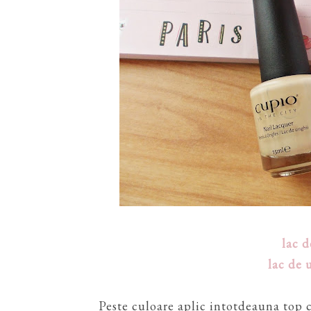
lac 
lac de 
Peste culoare aplic intotdeauna top 