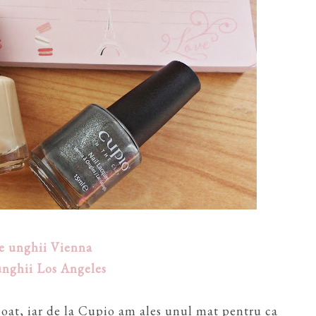
de unghii Vienna
unghii Los Angeles
coat, iar de la Cupio am ales unul mat pentru ca