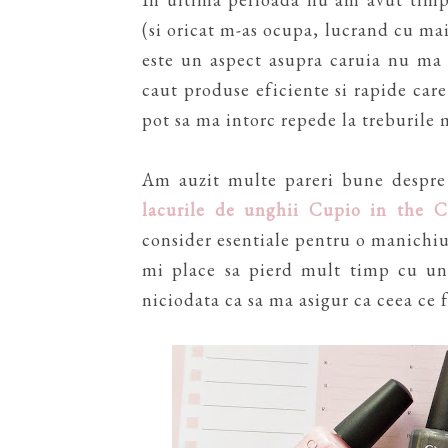
(si oricat m-as ocupa, lucrand cu mai
este un aspect asupra caruia nu ma
caut produse eficiente si rapide care
pot sa ma intorc repede la treburile 
Am auzit multe pareri bune despre
lacurile de unghii Cupio in the C
consider esentiale pentru o manichi
mi place sa pierd mult timp cu ung
niciodata ca sa ma asigur ca ceea ce f