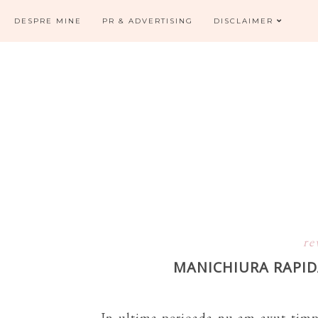
DESPRE MINE
PR & ADVERTISING
DISCLAIMER
re
MANICHIURA RAPID
In ultima perioada nu am avut timp