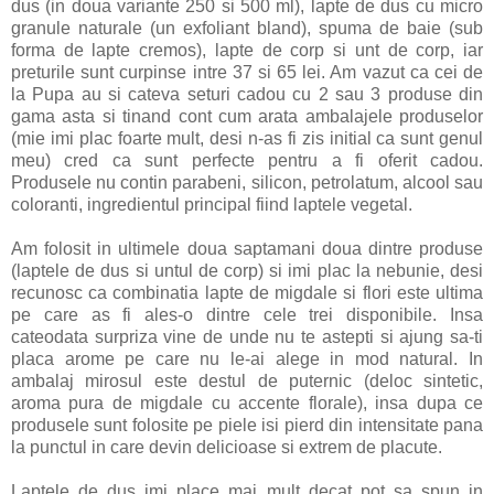
dus (in doua variante 250 si 500 ml), lapte de dus cu micro
granule naturale (un exfoliant bland), spuma de baie (sub
forma de lapte cremos), lapte de corp si unt de corp, iar
preturile sunt curpinse intre 37 si 65 lei. Am vazut ca cei de
la Pupa au si cateva seturi cadou cu 2 sau 3 produse din
gama asta si tinand cont cum arata ambalajele produselor
(mie imi plac foarte mult, desi n-as fi zis initial ca sunt genul
meu) cred ca sunt perfecte pentru a fi oferit cadou.
Produsele nu contin parabeni, silicon, petrolatum, alcool sau
coloranti, ingredientul principal fiind laptele vegetal.
Am folosit in ultimele doua saptamani doua dintre produse
(laptele de dus si untul de corp) si imi plac la nebunie, desi
recunosc ca combinatia lapte de migdale si flori este ultima
pe care as fi ales-o dintre cele trei disponibile. Insa
cateodata surpriza vine de unde nu te astepti si ajung sa-ti
placa arome pe care nu le-ai alege in mod natural. In
ambalaj mirosul este destul de puternic (deloc sintetic,
aroma pura de migdale cu accente florale), insa dupa ce
produsele sunt folosite pe piele isi pierd din intensitate pana
la punctul in care devin delicioase si extrem de placute.
Laptele de dus imi place mai mult decat pot sa spun in