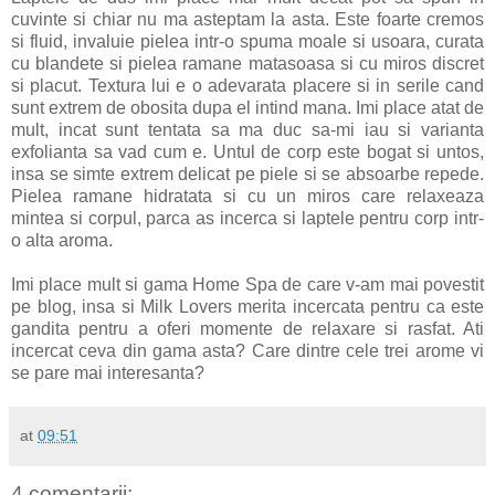
cuvinte si chiar nu ma asteptam la asta. Este foarte cremos
si fluid, invaluie pielea intr-o spuma moale si usoara, curata
cu blandete si pielea ramane matasoasa si cu miros discret
si placut. Textura lui e o adevarata placere si in serile cand
sunt extrem de obosita dupa el intind mana. Imi place atat de
mult, incat sunt tentata sa ma duc sa-mi iau si varianta
exfolianta sa vad cum e. Untul de corp este bogat si untos,
insa se simte extrem delicat pe piele si se absoarbe repede.
Pielea ramane hidratata si cu un miros care relaxeaza
mintea si corpul, parca as incerca si laptele pentru corp intr-
o alta aroma.
Imi place mult si gama Home Spa de care v-am mai povestit
pe blog, insa si Milk Lovers merita incercata pentru ca este
gandita pentru a oferi momente de relaxare si rasfat. Ati
incercat ceva din gama asta? Care dintre cele trei arome vi
se pare mai interesanta?
at
09:51
4 comentarii: