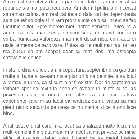
Am reusit sa salvez doar o parte din date si am incercat sa
repar ce s-a mai putut recupera. Am dormit putin, am incercat
sa raman calma, am realizat inca o data cat de dependenta
sunt de tehnologie si mi-am promis mie ca o sa incerc sa fac
lucrurile altfel. Spre marele meu noroc serviceul Altex mi-a
aratat ca inca mai exista oameni si ca un gand bun si o
vorba frumoasa valoreaza mai mult decat niste contracte si
niste termene de rezolvare. Putea sa fie mult mai rau, iar eu
ma bucur ca am scapat doar cu atat, desi ma asteapta
cateva zile de foc.
In alta ordine de idei, am inceput luna septembrie cu ganduri
multe si bune si aveam niste planuri bine definite, insa totul
a ramas in urma, ca si cum n-ar fi existat. Dar de saptamana
viitoare sper sa revin la ceea ce aveam in minte si sa las
povestea asta in urma, mai ales ca am trait cateva
experiente care m-au facut sa realizez ca nu vreau sa mai
pierd nici o secunda pe ceea ce nu merita si ce nu-mi face
bine.
Anul asta e unul care m-a facut sa analizez multe lucruri si
multi oameni din viata mea, m-a facut sa ma privesc pe mine
altfel si n-a fost deloc usor. Uneori ca sa mergi inainte