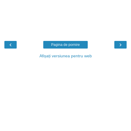
‹
›
Pagina de pornire
Afișați versiunea pentru web