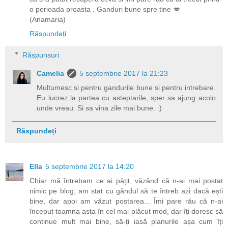
o perioada proasta . Ganduri bune spre tine 💋
(Anamaria)
Răspundeți
Răspunsuri
Camelia
5 septembrie 2017 la 21:23
Multumesc si pentru gandurile bune si pentru intrebare.
Eu lucrez la partea cu asteptarile, sper sa ajung acolo
unde vreau. Si sa vina zile mai bune. :)
Răspundeți
Ella
5 septembrie 2017 la 14:20
Chiar mă întrebam ce ai pățit, văzând că n-ai mai postat
nimic pe blog, am stat cu gândul să te întreb azi dacă ești
bine, dar apoi am văzut postarea... Îmi pare rău că n-ai
început toamna asta în cel mai plăcut mod, dar îți doresc să
continue mult mai bine, să-ți iasă planurile așa cum îți