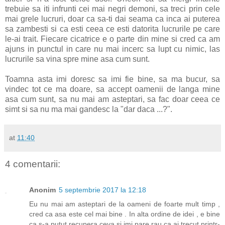
trebuie sa iti infrunti cei mai negri demoni, sa treci prin cele
mai grele lucruri, doar ca sa-ti dai seama ca inca ai puterea
sa zambesti si ca esti ceea ce esti datorita lucrurile pe care
le-ai trait. Fiecare cicatrice e o parte din mine si cred ca am
ajuns in punctul in care nu mai incerc sa lupt cu nimic, las
lucrurile sa vina spre mine asa cum sunt.
Toamna asta imi doresc sa imi fie bine, sa ma bucur, sa
vindec tot ce ma doare, sa accept oamenii de langa mine
asa cum sunt, sa nu mai am asteptari, sa fac doar ceea ce
simt si sa nu ma mai gandesc la "dar daca ...?".
at
11:40
4 comentarii:
Anonim
5 septembrie 2017 la 12:18
Eu nu mai am asteptari de la oameni de foarte mult timp ,
cred ca asa este cel mai bine . In alta ordine de idei , e bine
ca s-a putut recupera ceva si imi pare rau ca ai trecut printr-