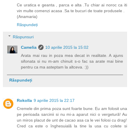
Ce uratica e geanta , parca e alta .Tu chiar ai noroc ca iti
vin multe comenzi acasa .Sa te bucuri de toate produsele .
(Anamaria)
Răspundeți
Răspunsuri
Camelia
10 aprilie 2015 la 15:02
Arata mai rau in poza mea decat in realitate. A ajuns
sifonata si nu m-am chinuit s-o fac sa arate mai bine
pentru ca ma asteptam la altceva. :))
Răspundeți
Rokolla
9 aprilie 2015 la 22:17
Cremele din prima poza sunt foarte bune. Eu am folosit una
pe perioada sarcinii si nu mi-a aparut nici o vergetură! Au
un miros placut de unt de cacao asa ca le vei folosi cu drag!
Cred ca este o înghesuială la tine la usa cu colete si