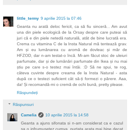
little_termy
9 aprilie 2015 la 07:46
Geanta nu arată deloc fericit, ca să fiu sinceră... Am avut
una din piele ecologică de la Orsay despre care puteai să
juri că e din piele netedă naturală, atât de bine lucrată era.
Crema cu vitamina C de la Insta Natural mă tentează grav.
Am și eu lumânarea cu aromă de dovleac și măr de
HFZOD, dar n-am testat-o încă. Mi-am făcut stoc de uleiuri
parfumate, dar și de lumânări parfumate din Ikea și nu mai
știu pe care s-o testez mai întâi. :D Să ne spui, te rog,
câteva cuvinte despre creama de la Insta Natural - asta
după ce o testezi suficient cât să-ți formezi o părere. Aaa,
da! Și recomandă-mi o cremă de ochi bună, pretty please.
Răspundeți
Răspunsuri
Camelia
10 aprilie 2015 la 14:58
Geanta a ajuns sifonata si n-am considerat ca e cazul
sa o infrumusetez cumva, purtata arata mai bine decat