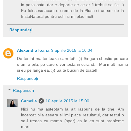
in poza asta, dar e departe de ce ar fi trebuit sa fie. :)
Eu folosesc acum o crema de la Plush si un ser de la
InstaNatural pentru ochi si-mi plac mult.
Răspundeți
Alexandra Ioana
9 aprilie 2015 la 16:04
De tentat ma tenteaza cam tot!! :)) Singura chestie pe care
o am e pila, pe care o voi testa in curand... Mai mult mama
si eu pe langa ea. :)) Sa te bucuri de toate!!
Răspundeți
Răspunsuri
Camelia
10 aprilie 2015 la 15:00
Nici nu ma asteptam la alt raspuns de la tine. Am
incercat pila aseara si imi place rezultatul, dar testul o
sa-l treaca cu mama (sper) ca la ea sunt probleme
mari.