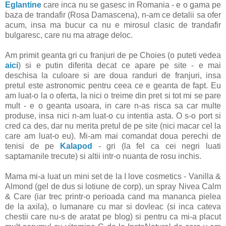
Eglantine
care inca nu se gasesc in Romania - e o gama pe
baza de trandafir (Rosa Damascena), n-am ce detalii sa ofer
acum, insa ma bucur ca nu e mirosul clasic de trandafir
bulgaresc, care nu ma atrage deloc.
Am primit geanta gri cu franjuri de pe Choies (o puteti vedea
aici
) si e putin diferita decat ce apare pe site - e mai
deschisa la culoare si are doua randuri de franjuri, insa
pretul este astronomic pentru ceea ce e geanta de fapt. Eu
am luat-o la o oferta, la nici o treime din pret si tot mi se pare
mult - e o geanta usoara, in care n-as risca sa car multe
produse, insa nici n-am luat-o cu intentia asta. O s-o port si
cred ca des, dar nu merita pretul de pe site (nici macar cel la
care am luat-o eu). Mi-am mai comandat doua perechi de
tenisi de pe
Kalapod
- gri (la fel ca cei negri luati
saptamanile trecute) si altii intr-o nuanta de rosu inchis.
Mama mi-a luat un mini set de la I love cosmetics - Vanilla &
Almond (gel de dus si lotiune de corp), un spray Nivea Calm
& Care (iar trec printr-o perioada cand ma mananca pielea
de la axila), o lumanare cu mar si dovleac (si inca cateva
chestii care nu-s de aratat pe blog) si pentru ca mi-a placut