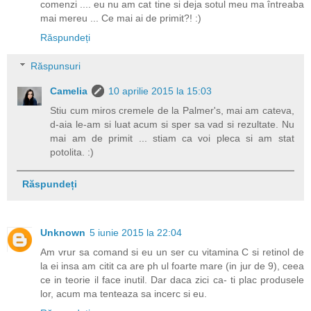
comenzi .... eu nu am cat tine si deja sotul meu ma întreaba
mai mereu ... Ce mai ai de primit?! :)
Răspundeți
Răspunsuri
Camelia
10 aprilie 2015 la 15:03
Stiu cum miros cremele de la Palmer's, mai am cateva,
d-aia le-am si luat acum si sper sa vad si rezultate. Nu
mai am de primit ... stiam ca voi pleca si am stat
potolita. :)
Răspundeți
Unknown
5 iunie 2015 la 22:04
Am vrur sa comand si eu un ser cu vitamina C si retinol de
la ei insa am citit ca are ph ul foarte mare (in jur de 9), ceea
ce in teorie il face inutil. Dar daca zici ca- ti plac produsele
lor, acum ma tenteaza sa incerc si eu.