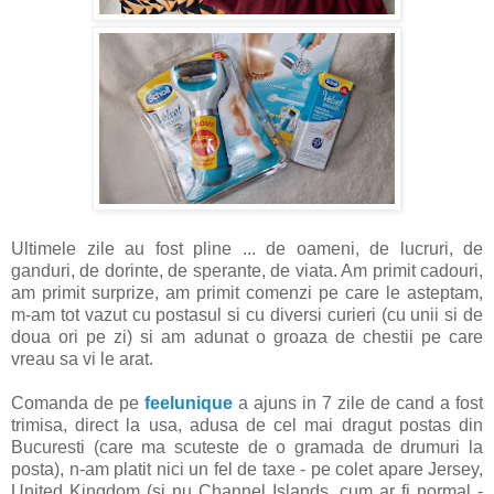
Ultimele zile au fost pline ... de oameni, de lucruri, de
ganduri, de dorinte, de sperante, de viata. Am primit cadouri,
am primit surprize, am primit comenzi pe care le asteptam,
m-am tot vazut cu postasul si cu diversi curieri (cu unii si de
doua ori pe zi) si am adunat o groaza de chestii pe care
vreau sa vi le arat.
Comanda de pe
feelunique
a ajuns in 7 zile de cand a fost
trimisa, direct la usa, adusa de cel mai dragut postas din
Bucuresti (care ma scuteste de o gramada de drumuri la
posta), n-am platit nici un fel de taxe - pe colet apare Jersey,
United Kingdom (si nu Channel Islands, cum ar fi normal -