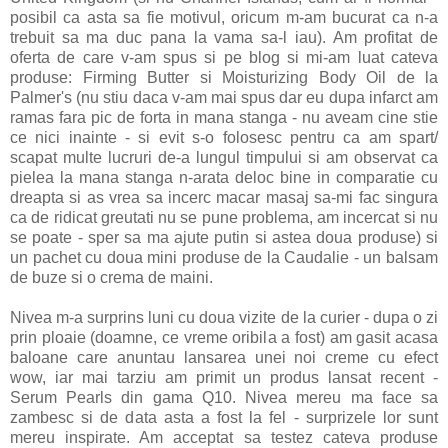
posibil ca asta sa fie motivul, oricum m-am bucurat ca n-a
trebuit sa ma duc pana la vama sa-l iau). Am profitat de
oferta de care v-am spus si pe blog si mi-am luat cateva
produse: Firming Butter si Moisturizing Body Oil de la
Palmer's (nu stiu daca v-am mai spus dar eu dupa infarct am
ramas fara pic de forta in mana stanga - nu aveam cine stie
ce nici inainte - si evit s-o folosesc pentru ca am spart/
scapat multe lucruri de-a lungul timpului si am observat ca
pielea la mana stanga n-arata deloc bine in comparatie cu
dreapta si as vrea sa incerc macar masaj sa-mi fac singura
ca de ridicat greutati nu se pune problema, am incercat si nu
se poate - sper sa ma ajute putin si astea doua produse) si
un pachet cu doua mini produse de la Caudalie - un balsam
de buze si o crema de maini.
Nivea m-a surprins luni cu doua vizite de la curier - dupa o zi
prin ploaie (doamne, ce vreme oribila a fost) am gasit acasa
baloane care anuntau lansarea unei noi creme cu efect
wow, iar mai tarziu am primit un produs lansat recent -
Serum Pearls din gama Q10. Nivea mereu ma face sa
zambesc si de data asta a fost la fel - surprizele lor sunt
mereu inspirate. Am acceptat sa testez cateva produse