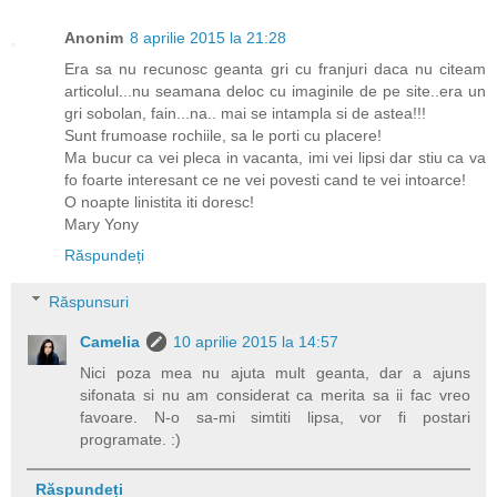
Anonim
8 aprilie 2015 la 21:28
Era sa nu recunosc geanta gri cu franjuri daca nu citeam
articolul...nu seamana deloc cu imaginile de pe site..era un
gri sobolan, fain...na.. mai se intampla si de astea!!!
Sunt frumoase rochiile, sa le porti cu placere!
Ma bucur ca vei pleca in vacanta, imi vei lipsi dar stiu ca va
fo foarte interesant ce ne vei povesti cand te vei intoarce!
O noapte linistita iti doresc!
Mary Yony
Răspundeți
Răspunsuri
Camelia
10 aprilie 2015 la 14:57
Nici poza mea nu ajuta mult geanta, dar a ajuns
sifonata si nu am considerat ca merita sa ii fac vreo
favoare. N-o sa-mi simtiti lipsa, vor fi postari
programate. :)
Răspundeți