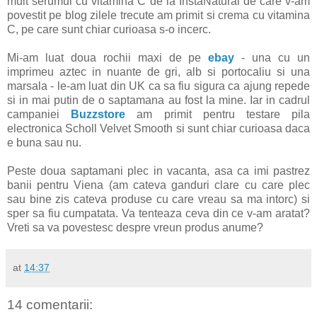
mult serumul cu vitamina C de la InstaNatural de care v-am
povestit pe blog zilele trecute am primit si crema cu vitamina
C, pe care sunt chiar curioasa s-o incerc.
Mi-am luat doua rochii maxi de pe
ebay
- una cu un
imprimeu aztec in nuante de gri, alb si portocaliu si una
marsala - le-am luat din UK ca sa fiu sigura ca ajung repede
si in mai putin de o saptamana au fost la mine. Iar in cadrul
campaniei
Buzzstore
am primit pentru testare pila
electronica Scholl Velvet Smooth si sunt chiar curioasa daca
e buna sau nu.
Peste doua saptamani plec in vacanta, asa ca imi pastrez
banii pentru Viena (am cateva ganduri clare cu care plec
sau bine zis cateva produse cu care vreau sa ma intorc) si
sper sa fiu cumpatata. Va tenteaza ceva din ce v-am aratat?
Vreti sa va povestesc despre vreun produs anume?
at
14:37
14 comentarii: