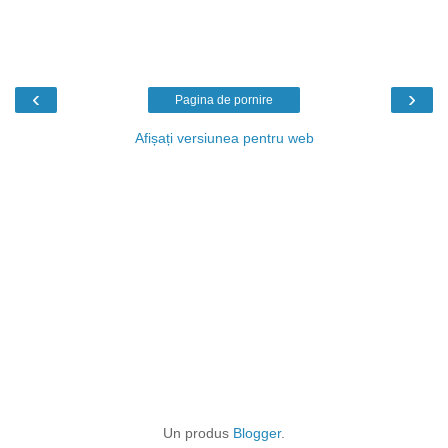
‹
›
Pagina de pornire
Afișați versiunea pentru web
Un produs
Blogger
.