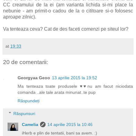
CC creamului de la ei (am varianta lichida si-mi place la
nebunie - am primit-o cadou de la o cititoare si-o folosesc
aproape zilnic).
Va tenteaza ceva? Cat de des faceti comenzi pe siteul lor?
at
19:33
20 de comentarii:
Georgyaa Geoo
13 aprilie 2015 la 19:52
Ma tenteaza toate produsele ♥♥nu am facut niciodata
comanda ..ale tale arata minunat..te pup
Răspundeți
Răspunsuri
Camelia
14 aprilie 2015 la 10:46
iHerb e plin de tentatii, bani sa avem. :)