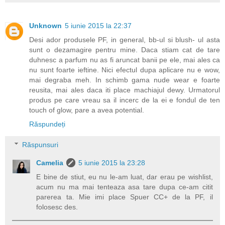
Unknown
5 iunie 2015 la 22:37
Desi ador produsele PF, in general, bb-ul si blush- ul asta
sunt o dezamagire pentru mine. Daca stiam cat de tare
duhnesc a parfum nu as fi aruncat banii pe ele, mai ales ca
nu sunt foarte ieftine. Nici efectul dupa aplicare nu e wow,
mai degraba meh. In schimb gama nude wear e foarte
reusita, mai ales daca iti place machiajul dewy. Urmatorul
produs pe care vreau sa il incerc de la ei e fondul de ten
touch of glow, pare a avea potential.
Răspundeți
Răspunsuri
Camelia
5 iunie 2015 la 23:28
E bine de stiut, eu nu le-am luat, dar erau pe wishlist,
acum nu ma mai tenteaza asa tare dupa ce-am citit
parerea ta. Mie imi place Spuer CC+ de la PF, il
folosesc des.