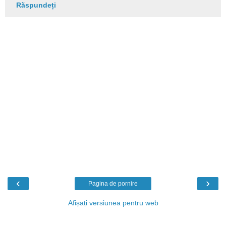
Răspundeți
‹
›
Pagina de pornire
Afișați versiunea pentru web