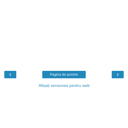
‹
›
Pagina de pornire
Afișați versiunea pentru web