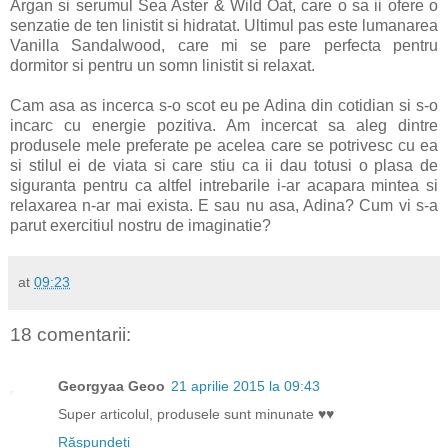
Argan si serumul Sea Aster & Wild Oat, care o sa ii ofere o
senzatie de ten linistit si hidratat. Ultimul pas este lumanarea
Vanilla Sandalwood, care mi se pare perfecta pentru
dormitor si pentru un somn linistit si relaxat.
Cam asa as incerca s-o scot eu pe Adina din cotidian si s-o
incarc cu energie pozitiva. Am incercat sa aleg dintre
produsele mele preferate pe acelea care se potrivesc cu ea
si stilul ei de viata si care stiu ca ii dau totusi o plasa de
siguranta pentru ca altfel intrebarile i-ar acapara mintea si
relaxarea n-ar mai exista. E sau nu asa, Adina? Cum vi s-a
parut exercitiul nostru de imaginatie?
at
09:23
18 comentarii:
Georgyaa Geoo
21 aprilie 2015 la 09:43
Super articolul, produsele sunt minunate ♥♥
Răspundeți