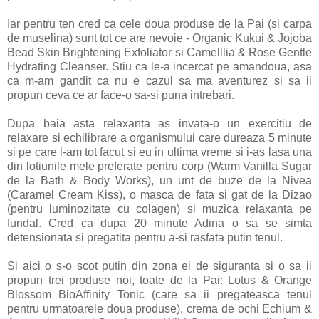
Iar pentru ten cred ca cele doua produse de la Pai (si carpa
de muselina) sunt tot ce are nevoie - Organic Kukui & Jojoba
Bead Skin Brightening Exfoliator si Camelllia & Rose Gentle
Hydrating Cleanser. Stiu ca le-a incercat pe amandoua, asa
ca m-am gandit ca nu e cazul sa ma aventurez si sa ii
propun ceva ce ar face-o sa-si puna intrebari.
Dupa baia asta relaxanta as invata-o un exercitiu de
relaxare si echilibrare a organismului care dureaza 5 minute
si pe care l-am tot facut si eu in ultima vreme si i-as lasa una
din lotiunile mele preferate pentru corp (Warm Vanilla Sugar
de la Bath & Body Works), un unt de buze de la Nivea
(Caramel Cream Kiss), o masca de fata si gat de la Dizao
(pentru luminozitate cu colagen) si muzica relaxanta pe
fundal. Cred ca dupa 20 minute Adina o sa se simta
detensionata si pregatita pentru a-si rasfata putin tenul.
Si aici o s-o scot putin din zona ei de siguranta si o sa ii
propun trei produse noi, toate de la Pai: Lotus & Orange
Blossom BioAffinity Tonic (care sa ii pregateasca tenul
pentru urmatoarele doua produse), crema de ochi Echium &