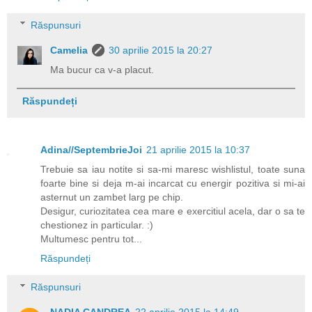
Răspunsuri
Camelia
30 aprilie 2015 la 20:27
Ma bucur ca v-a placut.
Răspundeți
Adina//SeptembrieJoi
21 aprilie 2015 la 10:37
Trebuie sa iau notite si sa-mi maresc wishlistul, toate suna
foarte bine si deja m-ai incarcat cu energir pozitiva si mi-ai
asternut un zambet larg pe chip.
Desigur, curiozitatea cea mare e exercitiul acela, dar o sa te
chestionez in particular. :)
Multumesc pentru tot...
Răspundeți
Răspunsuri