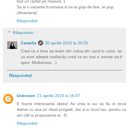
fost un rasfat pe masura :)
Sa ai o vacanta frumoasa si sa ai grija de tine, te pup.
(Anamaria)
Răspundeți
Răspunsuri
Camelia
30 aprilie 2015 la 20:33
Cred ca e bine sa iesim din rutina din cand in cand, iar
ca sunt adepta rasfatului cred ca nu mai e nevoie sa-ti
spun. Multumesc. :)
Răspundeți
Unknown
21 aprilie 2015 la 16:07
E foarte interesanta ideea! As vrea si eu sa fiu in locul
Adinei cu asa un ritual pregatit, dar si in locul tau, pentru ca
am citit si propunerea ei. :D
Răspundeți