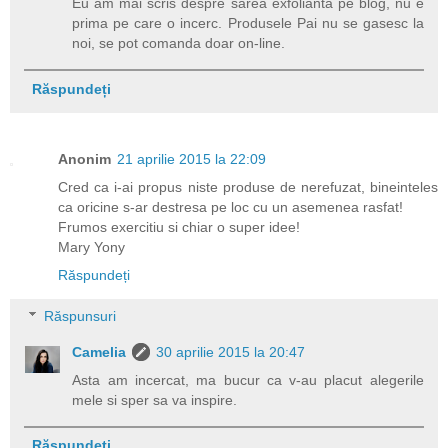
Eu am mai scris despre sarea exfolianta pe blog, nu e
prima pe care o incerc. Produsele Pai nu se gasesc la
noi, se pot comanda doar on-line.
Răspundeți
Anonim
21 aprilie 2015 la 22:09
Cred ca i-ai propus niste produse de nerefuzat, bineinteles
ca oricine s-ar destresa pe loc cu un asemenea rasfat!
Frumos exercitiu si chiar o super idee!
Mary Yony
Răspundeți
Răspunsuri
Camelia
30 aprilie 2015 la 20:47
Asta am incercat, ma bucur ca v-au placut alegerile
mele si sper sa va inspire.
Răspundeți