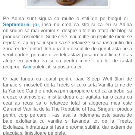
Pe Adina sunt sigura ca multe o stiti de pe blogul ei -
Septembrie, joi
, insa nu cred ca stiti si ca eu si Adina
obisnuim sa mai vorbim si despre altele in afara de blog si
produse cosmetice. Si de cele mai multe ori replicile mele se
repeta si ajung sa ii spun sa se relaxeze si sa iasa putin din
zona ei de confort. Intr-una din discutiile de genul asta ne-a
venit o idee, pe care o vedeti astazi pusa in practica. Ce-as
alege eu pentru ea si ea pentru mine - un fel de rasfat
reciproc.
Aici
puteti citi si postarea ei.
O baie lunga cu ceaiul pentru baie Sleep Well (flori de
lamaie si musetel) de la Treets si cu o tarta Vanilla Lime de
la Yankee Candle undeva prin apropiere cred ca ar trebui sa
creeze o atmosfera linistita dupa o zi agitata, iar o cana cu
ceai as reusi sa o relaxeze total si alegerea mea este
Caramel Vanilla de la The Republic of Tea. Singurul produs
pentru corp pe care i l-as lasa la indemana este sarea de
baie exfolianta cu vanilie si lavanda, tot de la Treets.
Exfoliaza, hidrateaza si lasa o aroma subtila, dar extrem de
placuta si linistitoare pe piele.