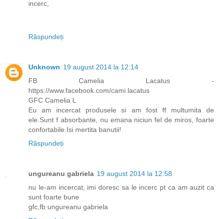
incerc,
Răspundeți
Unknown
19 august 2014 la 12:14
FB Camelia Lacatus -
https://www.facebook.com/cami.lacatus
GFC Camelia L
Eu am incercat produsele si am fost ff multumita de
ele.Sunt f absorbante, nu emana niciun fel de miros, foarte
confortabile.Isi mertita banutii!
Răspundeți
ungureanu gabriela
19 august 2014 la 12:58
nu le-am incercat, imi doresc sa le incerc pt ca am auzit ca
sunt foarte bune
gfc,fb ungureanu gabriela