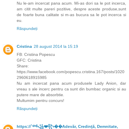
Nu le-am incercat pana acum. Mi-as dori sa le pot incerca,
am citit multe pareri pozitive, despre aceste produse,sunt
de foarte buna calitate si m-as bucura sa le pot incerca si
eu.
Răspundeți
Cristina
28 august 2014 la 15:19
FB: Cristina Popescu
GFC: Cristina
Share:
https://www.facebook.com/popescu.cristina.167/posts/1020
2960618915985
Nu am incercat pana acum produsele Lady Anion, dar
vreau s ale incerc pentru ca sunt din bumbac organic si au
putere mare de absorbtie.
Multumim pentru concurs!
Răspundeți
https://༺꧁❤️꧂��Adevăr, Credinţă, Demnitate,