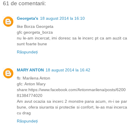
61 de comentarii:
Georgeta's
18 august 2014 la 16:10
like Borza Georgeta
gfc georgeta_borza
nu le-am incercat, imi doresc sa le incerc pt ca am auzit ca
sunt foarte bune
Răspundeți
MARY ANTON
18 august 2014 la 16:42
fb: Marilena Anton
gfc: Anton Mary
share:https://www.facebook.com/Antonmarilena/posts/6200
81384774020
Am avut ocazia sa incerc 2 monstre pana acum, m-i se par
bune, ofera siuranta si protectie si confort, le-as mai incerca
cu drag
Răspundeți