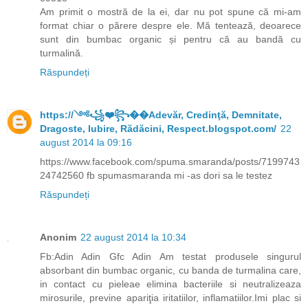
Am primit o mostră de la ei, dar nu pot spune că mi-am
format chiar o părere despre ele. Mă tentează, deoarece
sunt din bumbac organic și pentru că au bandă cu
turmalină.
Răspundeți
https://༺꧁❤️꧂��Adevăr, Credinţă, Demnitate,
Dragoste, Iubire, Rădăcini, Respect.blogspot.com/
22
august 2014 la 09:16
https://www.facebook.com/spuma.smaranda/posts/7199743
24742560 fb spumasmaranda mi -as dori sa le testez
Răspundeți
Anonim
22 august 2014 la 10:34
Fb:Adin Adin Gfc Adin Am testat produsele singurul
absorbant din bumbac organic, cu banda de turmalina care,
in contact cu pieleae elimina bacteriile si neutralizeaza
mirosurile, previne apariţia iritatiilor, inflamatiilor.Imi plac si