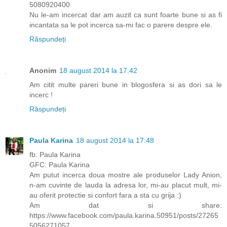
5080920400
Nu le-am incercat dar am auzit ca sunt foarte bune si as fi
incantata sa le pot incerca sa-mi fac o parere despre ele.
Răspundeți
Anonim
18 august 2014 la 17:42
Am citit multe pareri bune in blogosfera si as dori sa le
incerc !
Răspundeți
Paula Karina
18 august 2014 la 17:48
fb: Paula Karina
GFC: Paula Karina
Am putut incerca doua mostre ale produselor Lady Anion,
n-am cuvinte de lauda la adresa lor, mi-au placut mult, mi-
au oferit protectie si confort fara a sta cu grija :)
Am dat si share:
https://www.facebook.com/paula.karina.50951/posts/27265
5056271057