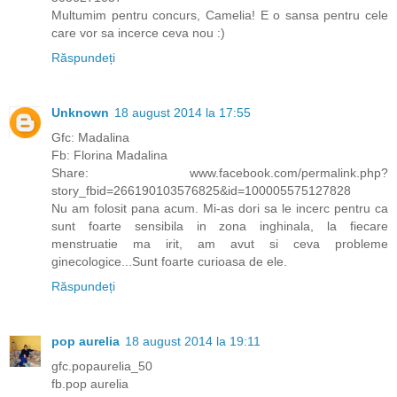
Multumim pentru concurs, Camelia! E o sansa pentru cele
care vor sa incerce ceva nou :)
Răspundeți
Unknown
18 august 2014 la 17:55
Gfc: Madalina
Fb: Florina Madalina
Share: www.facebook.com/permalink.php?
story_fbid=266190103576825&id=100005575127828
Nu am folosit pana acum. Mi-as dori sa le incerc pentru ca
sunt foarte sensibila in zona inghinala, la fiecare
menstruatie ma irit, am avut si ceva probleme
ginecologice...Sunt foarte curioasa de ele.
Răspundeți
pop aurelia
18 august 2014 la 19:11
gfc.popaurelia_50
fb.pop aurelia