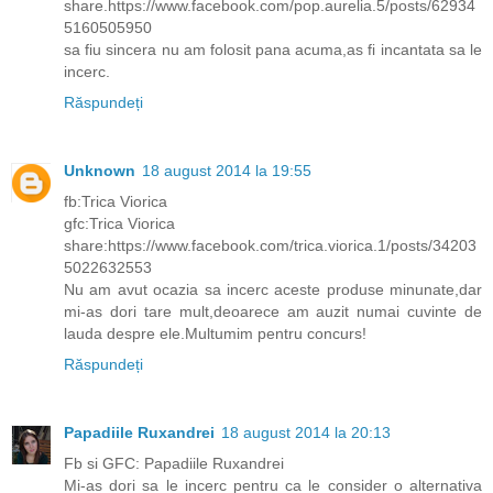
share.https://www.facebook.com/pop.aurelia.5/posts/62934
5160505950
sa fiu sincera nu am folosit pana acuma,as fi incantata sa le
incerc.
Răspundeți
Unknown
18 august 2014 la 19:55
fb:Trica Viorica
gfc:Trica Viorica
share:https://www.facebook.com/trica.viorica.1/posts/34203
5022632553
Nu am avut ocazia sa incerc aceste produse minunate,dar
mi-as dori tare mult,deoarece am auzit numai cuvinte de
lauda despre ele.Multumim pentru concurs!
Răspundeți
Papadiile Ruxandrei
18 august 2014 la 20:13
Fb si GFC: Papadiile Ruxandrei
Mi-as dori sa le incerc pentru ca le consider o alternativa