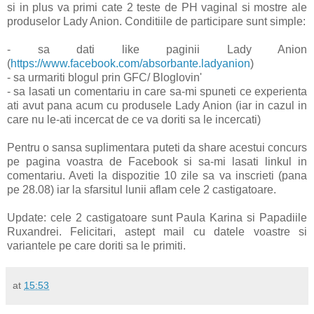
si in plus va primi cate 2 teste de PH vaginal si mostre ale
produselor Lady Anion. Conditiile de participare sunt simple:
- sa dati like paginii Lady Anion
(
https://www.facebook.com/absorbante.ladyanion
)
- sa urmariti blogul prin GFC/ Bloglovin'
- sa lasati un comentariu in care sa-mi spuneti ce experienta
ati avut pana acum cu produsele Lady Anion (iar in cazul in
care nu le-ati incercat de ce va doriti sa le incercati)
Pentru o sansa suplimentara puteti da share acestui concurs
pe pagina voastra de Facebook si sa-mi lasati linkul in
comentariu. Aveti la dispozitie 10 zile sa va inscrieti (pana
pe 28.08) iar la sfarsitul lunii aflam cele 2 castigatoare.
Update: cele 2 castigatoare sunt Paula Karina si Papadiile
Ruxandrei. Felicitari, astept mail cu datele voastre si
variantele pe care doriti sa le primiti.
at
15:53