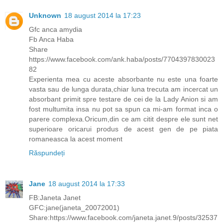
Unknown
18 august 2014 la 17:23
Gfc anca amydia
Fb Anca Haba
Share
https://www.facebook.com/ank.haba/posts/7704397830023
82
Experienta mea cu aceste absorbante nu este una foarte
vasta sau de lunga durata,chiar luna trecuta am incercat un
absorbant primit spre testare de cei de la Lady Anion si am
fost multumita insa nu pot sa spun ca mi-am format inca o
parere complexa.Oricum,din ce am citit despre ele sunt net
superioare oricarui produs de acest gen de pe piata
romaneasca la acest moment
Răspundeți
Jane
18 august 2014 la 17:33
FB:Janeta Janet
GFC:jane(janeta_20072001)
Share:https://www.facebook.com/janeta.janet.9/posts/32537