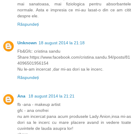
mai sanatoasa, mai fiziologica pentru absorbantele
normale. Asta e impresia ce mi-au lasat-o din ce am citit
despre ele.
Răspundeți
Unknown
18 august 2014 la 21:18
Fb&Gfc: cristina sandu
Share:https://www.facebook.com/cristina.sandu.94/posts/81
4096501956154
Nu le-am incercat ,dar mi-as dori sa le incerc.
Răspundeți
Ana
18 august 2014 la 21:21
fb -ana - makeup artist
gfc - ana onofrei
nu am incercat pana acum produsele Lady Anion,insa mi-as
dori sa le incerc cu mare placere avand in vedere toate
cuvintele de lauda asupra lor!