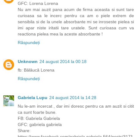
GFC: Lorena Lorena
Nu am mai auzit pana acum de firma aceasta si sunt tare
curioasa sa le incerc pentru ca am o piele extrem de
sensibila si de la unele absorbante mi se inroseste pielea si
imi apar niste iritatii tare uratele. Sunt curioasa cum va
reactiona pielea mea la aceste absorbante !
Răspundeți
Unknown
24 august 2014 la 00:18
fb: Bălăucă Lorena
Răspundeți
Gabriela Lupu
24 august 2014 la 14:28
Nu le-am incercat , dar imi doresc pentru ca am auzit si citit
ca sunt foarte bune.
FB: Gabriela Gabriela
GFC: gabriela gabriela
Share:
https://www.facebook.com/gabriela.gabriela.564/posts/3171