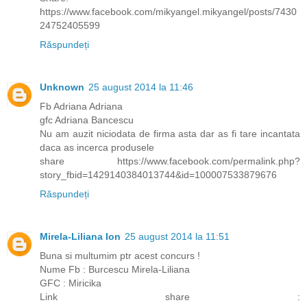
https://www.facebook.com/mikyangel.mikyangel/posts/7430
24752405599
Răspundeți
Unknown
25 august 2014 la 11:46
Fb Adriana Adriana
gfc Adriana Bancescu
Nu am auzit niciodata de firma asta dar as fi tare incantata
daca as incerca produsele
share https://www.facebook.com/permalink.php?
story_fbid=1429140384013744&id=100007533879676
Răspundeți
Mirela-Liliana Ion
25 august 2014 la 11:51
Buna si multumim ptr acest concurs !
Nume Fb : Burcescu Mirela-Liliana
GFC : Miricika
Link share :