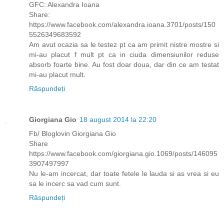
GFC: Alexandra Ioana
Share:
https://www.facebook.com/alexandra.ioana.3701/posts/150
5526349683592
Am avut ocazia sa le testez pt ca am primit nistre mostre si
mi-au placut f mult pt ca in ciuda dimensiunilor reduse
absorb foarte bine. Au fost doar doua, dar din ce am testat
mi-au placut mult.
Răspundeți
Giorgiana Gio
18 august 2014 la 22:20
Fb/ Bloglovin Giorgiana Gio
Share
https://www.facebook.com/giorgiana.gio.1069/posts/146095
3907497997
Nu le-am incercat, dar toate fetele le lauda si as vrea si eu
sa le incerc sa vad cum sunt.
Răspundeți