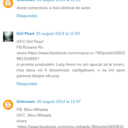
Acest comentariu a fost eliminat de autor.
Răspundeți
Girl Pearl
20 august 2014 la 11:59
GFC:Girl Pearl
FB:Roxana Ro
share:https://www.facebook.com/roxana.ro.790/posts/33652
9813168557
in privinta produselor Lady Anion nu am apucat sa le incerc,
insa daca voi fi desemnata castigatoare, o sa imi spun
parerea despre ele.pup
Răspundeți
Unknown
20 august 2014 la 12:47
FB. Micu Mihaela
GFC. Micu Mihaela
share
:https://www.facebook.com/micu.mihaela.39/posts/3493910