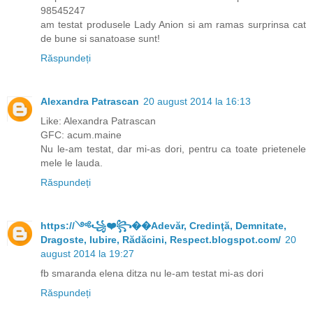
98545247
am testat produsele Lady Anion si am ramas surprinsa cat
de bune si sanatoase sunt!
Răspundeți
Alexandra Patrascan
20 august 2014 la 16:13
Like: Alexandra Patrascan
GFC: acum.maine
Nu le-am testat, dar mi-as dori, pentru ca toate prietenele
mele le lauda.
Răspundeți
https://༺꧁❤️꧂��Adevăr, Credinţă, Demnitate,
Dragoste, Iubire, Rădăcini, Respect.blogspot.com/
20
august 2014 la 19:27
fb smaranda elena ditza nu le-am testat mi-as dori
Răspundeți