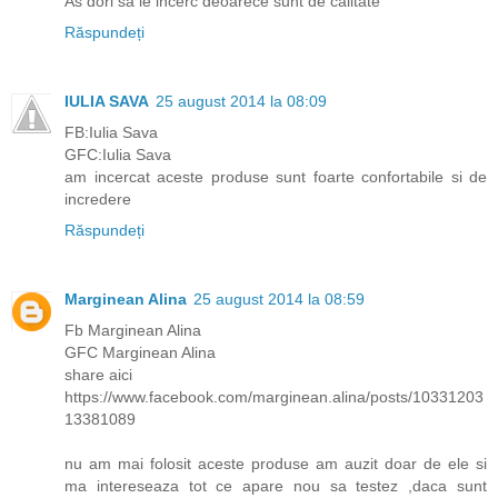
As dori sa le incerc deoarece sunt de calitate
Răspundeți
IULIA SAVA
25 august 2014 la 08:09
FB:Iulia Sava
GFC:Iulia Sava
am incercat aceste produse sunt foarte confortabile si de
incredere
Răspundeți
Marginean Alina
25 august 2014 la 08:59
Fb Marginean Alina
GFC Marginean Alina
share aici
https://www.facebook.com/marginean.alina/posts/10331203
13381089
nu am mai folosit aceste produse am auzit doar de ele si
ma intereseaza tot ce apare nou sa testez ,daca sunt