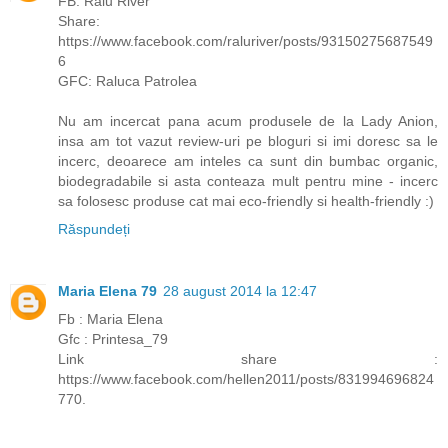
FB: Ralu River
Share:
https://www.facebook.com/raluriver/posts/93150275687549
6
GFC: Raluca Patrolea
Nu am incercat pana acum produsele de la Lady Anion,
insa am tot vazut review-uri pe bloguri si imi doresc sa le
incerc, deoarece am inteles ca sunt din bumbac organic,
biodegradabile si asta conteaza mult pentru mine - incerc
sa folosesc produse cat mai eco-friendly si health-friendly :)
Răspundeți
Maria Elena 79
28 august 2014 la 12:47
Fb : Maria Elena
Gfc : Printesa_79
Link share :
https://www.facebook.com/hellen2011/posts/831994696824
770.