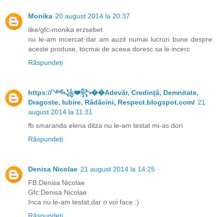
Monika
20 august 2014 la 20:37
like/gfc-monika erzsebet
nu le-am incercat dar am auzit numai lucruri bune despre
aceste produse, tocmai de aceea doresc sa le incerc
Răspundeți
https://༺꧁❤️꧂��Adevăr, Credinţă, Demnitate,
Dragoste, Iubire, Rădăcini, Respect.blogspot.com/
21
august 2014 la 11:31
fb smaranda elena ditza nu le-am testat mi-as dori
Răspundeți
Denisa Nicolae
21 august 2014 la 14:25
FB:Denisa Nicolae
Gfc:Denisa Nicolae
Inca nu le-am testat,dar o voi face :)
Răspundeți