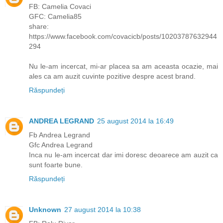
FB: Camelia Covaci
GFC: Camelia85
share:
https://www.facebook.com/covacicb/posts/10203787632944
294
Nu le-am incercat, mi-ar placea sa am aceasta ocazie, mai
ales ca am auzit cuvinte pozitive despre acest brand.
Răspundeți
ANDREA LEGRAND
25 august 2014 la 16:49
Fb Andrea Legrand
Gfc Andrea Legrand
Inca nu le-am incercat dar imi doresc deoarece am auzit ca
sunt foarte bune.
Răspundeți
Unknown
27 august 2014 la 10:38