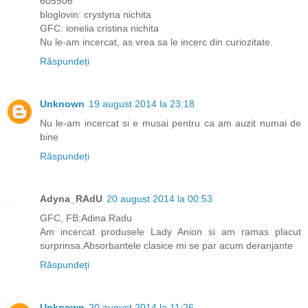
605506
bloglovin: crystyna nichita
GFC: ionelia cristina nichita
Nu le-am incercat, as vrea sa le incerc din curiozitate.
Răspundeți
Unknown
19 august 2014 la 23:18
Nu le-am incercat si e musai pentru ca am auzit numai de
bine
Răspundeți
Adyna_RAdU
20 august 2014 la 00:53
GFC, FB:Adina Radu
Am incercat produsele Lady Anion si am ramas placut
surprinsa.Absorbantele clasice mi se par acum deranjante
Răspundeți
Unknown
20 august 2014 la 11:26