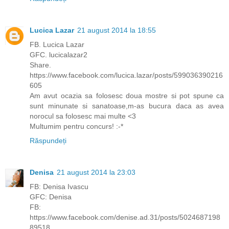
Lucica Lazar
21 august 2014 la 18:55
FB. Lucica Lazar
GFC. lucicalazar2
Share.
https://www.facebook.com/lucica.lazar/posts/599036390216
605
Am avut ocazia sa folosesc doua mostre si pot spune ca
sunt minunate si sanatoase,m-as bucura daca as avea
norocul sa folosesc mai multe <3
Multumim pentru concurs! :-*
Răspundeți
Denisa
21 august 2014 la 23:03
FB: Denisa Ivascu
GFC: Denisa
FB:
https://www.facebook.com/denise.ad.31/posts/5024687198
89518