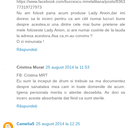
https://www.facebook.com/burcescu.mirelaliliana/posts/8363
77319727973
Nu am folosit pana acum produse Lady Anion,dar imi
doresc sa le incerc pentru ca am citit numai lucruri bune
despre acestea,si una dintre cele mai bune prietene ale
mele foloseste Lady Anion, si are numai cuvinte de la lauda
la adresa acestora.Asa ca,m-au convins !!
O zi minunata !
Răspundeți
Cristina Murat
25 august 2014 la 11:53
FB: Cristina MRT
Eu sunt la inceput de drum si trebuie sa ma documentez
despre sanatatea mea cam in toate domeniile de acum.
Igiena personala merita o atentie deosebita. As dori sa
incerc aceste absorbante dat fiind ca sunt sterile.
Răspundeți
Camelia5
25 august 2014 la 12:25