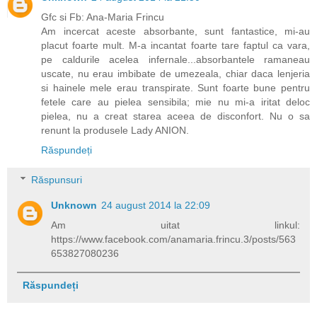
Gfc si Fb: Ana-Maria Frincu
Am incercat aceste absorbante, sunt fantastice, mi-au
placut foarte mult. M-a incantat foarte tare faptul ca vara,
pe caldurile acelea infernale...absorbantele ramaneau
uscate, nu erau imbibate de umezeala, chiar daca lenjeria
si hainele mele erau transpirate. Sunt foarte bune pentru
fetele care au pielea sensibila; mie nu mi-a iritat deloc
pielea, nu a creat starea aceea de disconfort. Nu o sa
renunt la produsele Lady ANION.
Răspundeți
Răspunsuri
Unknown
24 august 2014 la 22:09
Am uitat linkul:
https://www.facebook.com/anamaria.frincu.3/posts/563
653827080236
Răspundeți