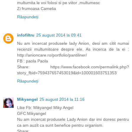
multumita le voi folosi si pe viitor ,multumesc
Zi frumoasa Camelia
Răspundeți
infofiltru
25 august 2014 la 09:41
Nu am incercat produsele lady Anion, desi am citit numai
recenzii multumitoare despre ele. As incerca de la ei :
http://anioncare.ro/portfolio/pantiliner/
FB : paola Paola
Share: https://www.facebook.com/permalink.php?
story_fbid=759437657453019&id=100001603751353
Răspundeți
Mikyangel
25 august 2014 la 11:16
Like Fb: Mikyangel Miky Angel
GFC:Mikyangel
Nu am incercat produsele Lady Anion dar imi doresc pentru
ca am auzit ca sunt benefice pentru organism.
Share: