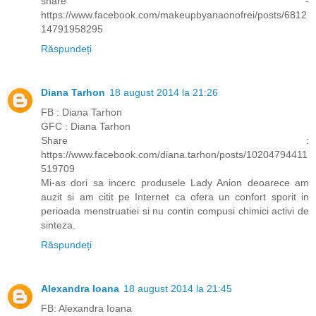
share -
https://www.facebook.com/makeupbyanaonofrei/posts/6812
14791958295
Răspundeți
Diana Tarhon
18 august 2014 la 21:26
FB : Diana Tarhon
GFC : Diana Tarhon
Share :
https://www.facebook.com/diana.tarhon/posts/10204794411
519709
Mi-as dori sa incerc produsele Lady Anion deoarece am
auzit si am citit pe Internet ca ofera un confort sporit in
perioada menstruatiei si nu contin compusi chimici activi de
sinteza.
Răspundeți
Alexandra Ioana
18 august 2014 la 21:45
FB: Alexandra Ioana