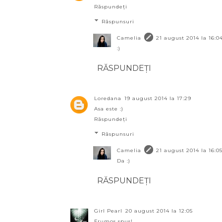
Răspundeți
Răspunsuri
Camelia
21 august 2014 la 16:0
:)
RĂSPUNDEȚI
Loredana
19 august 2014 la 17:29
Asa este :)
Răspundeți
Răspunsuri
Camelia
21 august 2014 la 16:0
Da :)
RĂSPUNDEȚI
Girl Pearl
20 august 2014 la 12:05
Frumos spus!