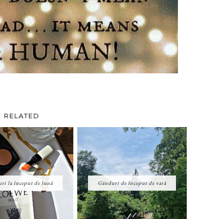
RELATED
ri la început de lună
Gânduri de început de vară