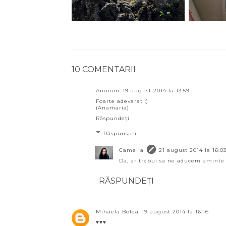
10 COMENTARII
Anonim
19 august 2014 la 13:59
Foarte adevarat :)
(Anamaria)
Răspundeți
Răspunsuri
Camelia
21 august 2014 la 16:0
Da, ar trebui sa ne aducem aminte 
RĂSPUNDEȚI
Mihaela Bolea
19 august 2014 la 16:16
♥♥♥