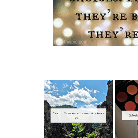
Ce-am făcut de ziua mea & câteva
Gându
gâ...