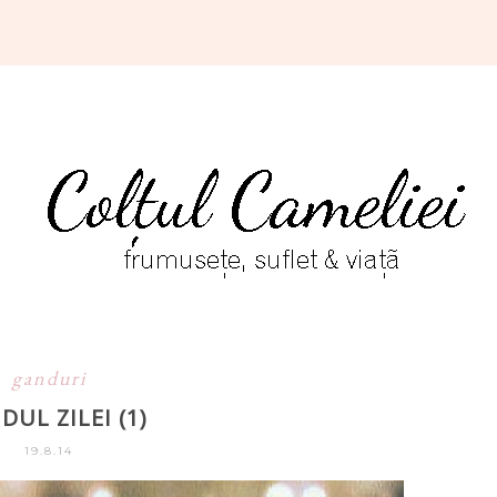
ganduri
UL ZILEI (1)
19.8.14