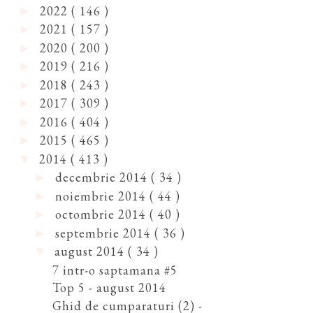
2022
( 146 )
►
2021
( 157 )
►
2020
( 200 )
►
2019
( 216 )
►
2018
( 243 )
►
2017
( 309 )
►
2016
( 404 )
►
2015
( 465 )
►
2014
( 413 )
▼
decembrie 2014
( 34 )
►
noiembrie 2014
( 44 )
►
octombrie 2014
( 40 )
►
septembrie 2014
( 36 )
►
august 2014
( 34 )
▼
7 intr-o saptamana #5
Top 5 - august 2014
Ghid de cumparaturi (2) -