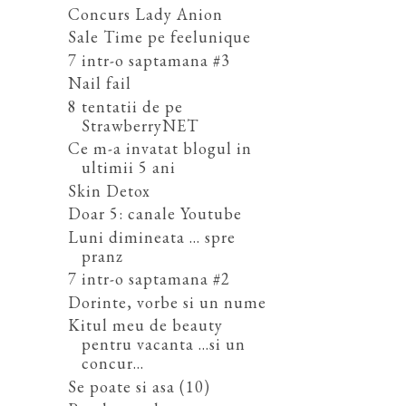
Concurs Lady Anion
Sale Time pe feelunique
7 intr-o saptamana #3
Nail fail
8 tentatii de pe
StrawberryNET
Ce m-a invatat blogul in
ultimii 5 ani
Skin Detox
Doar 5: canale Youtube
Luni dimineata ... spre
pranz
7 intr-o saptamana #2
Dorinte, vorbe si un nume
Kitul meu de beauty
pentru vacanta ...si un
concur...
Se poate si asa (10)