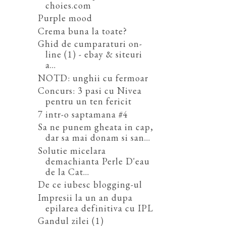
choies.com
Purple mood
Crema buna la toate?
Ghid de cumparaturi on-
line (1) - ebay & siteuri
a...
NOTD: unghii cu fermoar
Concurs: 3 pasi cu Nivea
pentru un ten fericit
7 intr-o saptamana #4
Sa ne punem gheata in cap,
dar sa mai donam si san...
Solutie micelara
demachianta Perle D'eau
de la Cat...
De ce iubesc blogging-ul
Impresii la un an dupa
epilarea definitiva cu IPL
Gandul zilei (1)