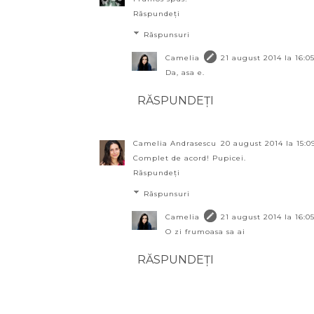
Răspundeți
Răspunsuri
Camelia
21 august 2014 la 16:0
Da, asa e.
RĂSPUNDEȚI
Camelia Andrasescu
20 august 2014 la 15:0
Complet de acord! Pupicei.
Răspundeți
Răspunsuri
Camelia
21 august 2014 la 16:0
O zi frumoasa sa ai
RĂSPUNDEȚI