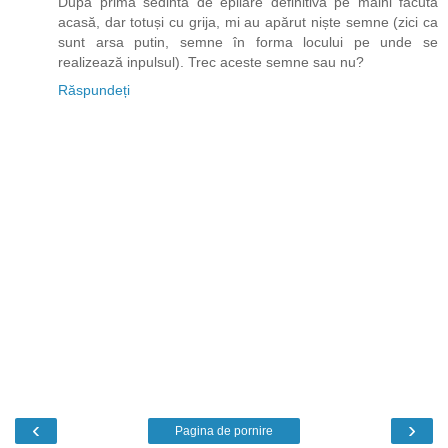
Dupa prima sedinta de epilare definitiva pe maini făcută
acasă, dar totuși cu grija, mi au apărut niște semne (zici ca
sunt arsa putin, semne în forma locului pe unde se
realizează inpulsul). Trec aceste semne sau nu?
Răspundeți
‹
›
Pagina de pornire