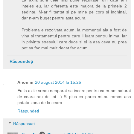
La axila sunt cele mai bune rezultate, din cate am
inteles eu, iar diferenta este majora de la primele 2
sedinte. M-ar fi tentat si pe mine pe corp si inghinal,
dar n-am buget pentru asta acum.
Problema e rezolvata acum, la momentul ala a fost de
vina si tratamentul pentru care il luam pentru inima, iar
in privinta stresului care duce si el la asa ceva nu prea
pot sa fac mai mult decat fac acum.
Răspundeți
Anonim
20 august 2014 la 15:26
Eu la axile vreau neaparat sa incerc pentru ca m-am saturat
de ceara rau de tot. :) Si plus ca parca mi-au ramas asa
patata zona de la ceara.
Răspundeți
Răspunsuri