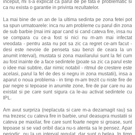
inceput, mi s-a explicat ca parul de pe fata e problematic si
ca nu exista o garantie in privinta rezultatelor.
La mai bine de un an de la ultima sedinta pe zona fetei pot
sa spun urmatoarele: inca nu am probleme cu parul din zona
de sub barbie (mai imi apar cand si cand cateva fire, insa nu
se compara cu ce-a fost si nici nu m-am mai infectat
vreodata - pentru asta nu pot sa zic ca regret ce-am facut -
desi este nevoie de penseta sau benzi de ceara la un
anumit interval), mustata si zona maxilarului sunt la fel cum
au fost inainte de a face sedintele (poate sa zic ca parul este
o idee mai subtire, dar nimic notabil - ritmul de crestere este
acelasi, parul la fel de des si negru in zona mustatii), insa a
aparut o noua problema - in timp m-am trezit cu niste fire de
par negre si tepoase in anumite zone, fire de par care nu au
existat si pe care sunt sigura ca le-au activat sedintele cu
IPL.
Am avut surpriza (neplacuta si care m-a dezamagit rau) sa
ma trezesc cu cateva fire in barbie, unul deasupra mustatii si
cateva pe maxilar, fire care sunt foarte negre si groase, sunt
tepoase si se vad oribil daca nu-s atenta sa le pensez. Apar
periodic, nu la un interval regulat, dar sunt o belea. In timp