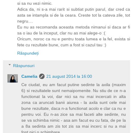
si sa nu vezi nimic.
Adica da, ni s-a mai rarit si subtiat putin parul, dar cred ca
asta se intampla si de la ceara. Creste tot la cateva zile, tot
negru....
Eu nu as recomanda aceasta metoda nimanui si daca ar fi
sa o iau de la inceput, clar nu as mai alege-o :(
Oricum, noroc ca nu e pentru toata lumea e la fel, exista si
fete cu rezultate bune, cum a fost si cazul tau :)
Răspundeți
Răspunsuri
Camelia
21 august 2014 la 16:00
Ce ciudat, eu am facut putine sedinte la axila (maxim
6) si rezultatele sunt nemaipomenite. Nu stiu de ce n-a
functionat la voi, dar nici sa nu mai incercati in alta
zona ca aruncati banii aiurea - la axila sunt cele mai
bune rezultate, daca n-a functionat acolo e clar ca nu e
pentru voi. Eu n-as zice sa mai faceti alte sedinte, nu
se va schimba nimic - asa am facut eu cu fata, de pe la
a 8a sedinta am zis tot zis sa mai incerc si nu a mai
fost nici o schimbare.