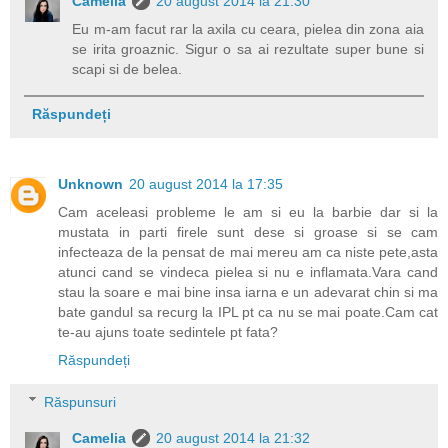
Camelia
20 august 2014 la 21:30
Eu m-am facut rar la axila cu ceara, pielea din zona aia
se irita groaznic. Sigur o sa ai rezultate super bune si
scapi si de belea.
Răspundeți
Unknown
20 august 2014 la 17:35
Cam aceleasi probleme le am si eu la barbie dar si la
mustata in parti firele sunt dese si groase si se cam
infecteaza de la pensat de mai mereu am ca niste pete,asta
atunci cand se vindeca pielea si nu e inflamata.Vara cand
stau la soare e mai bine insa iarna e un adevarat chin si ma
bate gandul sa recurg la IPL pt ca nu se mai poate.Cam cat
te-au ajuns toate sedintele pt fata?
Răspundeți
Răspunsuri
Camelia
20 august 2014 la 21:32