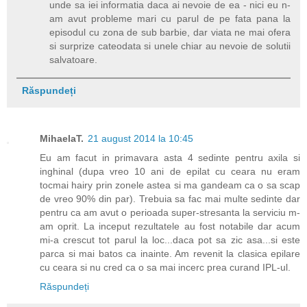
unde sa iei informatia daca ai nevoie de ea - nici eu n-
am avut probleme mari cu parul de pe fata pana la
episodul cu zona de sub barbie, dar viata ne mai ofera
si surprize cateodata si unele chiar au nevoie de solutii
salvatoare.
Răspundeți
MihaelaT.
21 august 2014 la 10:45
Eu am facut in primavara asta 4 sedinte pentru axila si
inghinal (dupa vreo 10 ani de epilat cu ceara nu eram
tocmai hairy prin zonele astea si ma gandeam ca o sa scap
de vreo 90% din par). Trebuia sa fac mai multe sedinte dar
pentru ca am avut o perioada super-stresanta la serviciu m-
am oprit. La inceput rezultatele au fost notabile dar acum
mi-a crescut tot parul la loc...daca pot sa zic asa...si este
parca si mai batos ca inainte. Am revenit la clasica epilare
cu ceara si nu cred ca o sa mai incerc prea curand IPL-ul.
Răspundeți