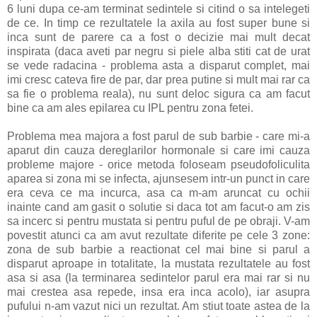
6 luni dupa ce-am terminat sedintele si citind o sa intelegeti
de ce. In timp ce rezultatele la axila au fost super bune si
inca sunt de parere ca a fost o decizie mai mult decat
inspirata (daca aveti par negru si piele alba stiti cat de urat
se vede radacina - problema asta a disparut complet, mai
imi cresc cateva fire de par, dar prea putine si mult mai rar ca
sa fie o problema reala), nu sunt deloc sigura ca am facut
bine ca am ales epilarea cu IPL pentru zona fetei.
Problema mea majora a fost parul de sub barbie - care mi-a
aparut din cauza dereglarilor hormonale si care imi cauza
probleme majore - orice metoda foloseam pseudofoliculita
aparea si zona mi se infecta, ajunsesem intr-un punct in care
era ceva ce ma incurca, asa ca m-am aruncat cu ochii
inainte cand am gasit o solutie si daca tot am facut-o am zis
sa incerc si pentru mustata si pentru puful de pe obraji. V-am
povestit atunci ca am avut rezultate diferite pe cele 3 zone:
zona de sub barbie a reactionat cel mai bine si parul a
disparut aproape in totalitate, la mustata rezultatele au fost
asa si asa (la terminarea sedintelor parul era mai rar si nu
mai crestea asa repede, insa era inca acolo), iar asupra
pufului n-am vazut nici un rezultat. Am stiut toate astea de la