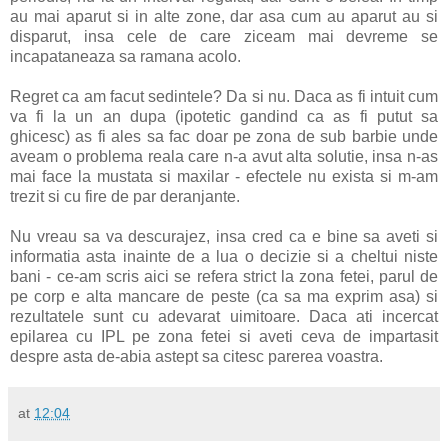
au mai aparut si in alte zone, dar asa cum au aparut au si
disparut, insa cele de care ziceam mai devreme se
incapataneaza sa ramana acolo.
Regret ca am facut sedintele? Da si nu. Daca as fi intuit cum
va fi la un an dupa (ipotetic gandind ca as fi putut sa
ghicesc) as fi ales sa fac doar pe zona de sub barbie unde
aveam o problema reala care n-a avut alta solutie, insa n-as
mai face la mustata si maxilar - efectele nu exista si m-am
trezit si cu fire de par deranjante.
Nu vreau sa va descurajez, insa cred ca e bine sa aveti si
informatia asta inainte de a lua o decizie si a cheltui niste
bani - ce-am scris aici se refera strict la zona fetei, parul de
pe corp e alta mancare de peste (ca sa ma exprim asa) si
rezultatele sunt cu adevarat uimitoare. Daca ati incercat
epilarea cu IPL pe zona fetei si aveti ceva de impartasit
despre asta de-abia astept sa citesc parerea voastra.
at
12:04