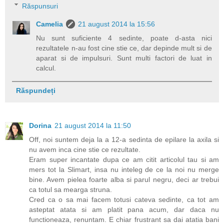
Răspunsuri
Camelia
21 august 2014 la 15:56
Nu sunt suficiente 4 sedinte, poate d-asta nici
rezultatele n-au fost cine stie ce, dar depinde mult si de
aparat si de impulsuri. Sunt multi factori de luat in
calcul.
Răspundeți
Dorina
21 august 2014 la 11:50
Off, noi suntem deja la a 12-a sedinta de epilare la axila si
nu avem inca cine stie ce rezultate.
Eram super incantate dupa ce am citit articolul tau si am
mers tot la Slimart, insa nu inteleg de ce la noi nu merge
bine. Avem pielea foarte alba si parul negru, deci ar trebui
ca totul sa mearga struna.
Cred ca o sa mai facem totusi cateva sedinte, ca tot am
asteptat atata si am platit pana acum, dar daca nu
functioneaza, renuntam. E chiar frustrant sa dai atatia bani