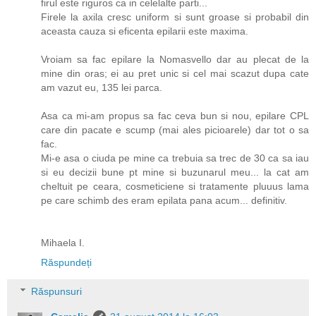
firul este riguros ca in celelalte parti...
Firele la axila cresc uniform si sunt groase si probabil din
aceasta cauza si eficenta epilarii este maxima.
Vroiam sa fac epilare la Nomasvello dar au plecat de la
mine din oras; ei au pret unic si cel mai scazut dupa cate
am vazut eu, 135 lei parca.
Asa ca mi-am propus sa fac ceva bun si nou, epilare CPL
care din pacate e scump (mai ales picioarele) dar tot o sa
fac.
Mi-e asa o ciuda pe mine ca trebuia sa trec de 30 ca sa iau
si eu decizii bune pt mine si buzunarul meu... la cat am
cheltuit pe ceara, cosmeticiene si tratamente pluuus lama
pe care schimb des eram epilata pana acum... definitiv.
Mihaela I.
Răspundeți
Răspunsuri