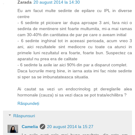
Zarada
20 august 2014 la 14:30
Eu am facut multe sedinte de epilare cu IPL in diverse
centre
- 6 sedinte pt picioare iar dupa aproape 3 ani, fara nici o
sedinta de mentinere sint foarte multumita, mi-a mai ramas
cam 30-40% din cantitatea de par pe care o aveam initial
- 6 sedinte inghinal tot in aceeasi perioada, acum vreo 3
ani, aici rezultatele sint mediocre cu toate ca atunci in
primele luni rezultatul era foarte, foarte bun. Suspectez ca
aparatul nu prea era de calitate
- 6 sedinte la axile iar aici 90% din par a disparut complet.
Daca lucrurile merg bine, in iarna asta imi fac niste sedinte
si sper sa se imbunatateasca situatia.
Ai cautat sa vezi un endocrinolog pt dereglarile alea
hormonale (cauza) si sa vezi daca se pot trata/echilibra ?
Răspundeți
Răspunsuri
Camelia
20 august 2014 la 15:27