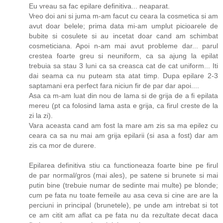
Eu vreau sa fac epilare definitiva... neaparat.
Vreo doi ani si juma m-am facut cu ceara la cosmetica si am
avut doar belele; prima data mi-am umplut picioarele de
bubite si cosulete si au incetat doar cand am schimbat
cosmeticiana. Apoi n-am mai avut probleme dar... parul
crestea foarte greu si neuniform, ca sa ajung la epilat
trebuia sa stau 3 luni ca sa creasca cat de cat uniform... Iti
dai seama ca nu puteam sta atat timp. Dupa epilare 2-3
saptamani era perfect fara niciun fir de par dar apoi....
Asa ca m-am luat din nou de lama si de grija de a fi epilata
mereu (pt ca folosind lama asta e grija, ca firul creste de la
zi la zi).
Vara aceasta cand am fost la mare am zis sa ma epilez cu
ceara ca sa nu mai am grija epilarii (si asa a fost) dar am
zis ca mor de durere.
Epilarea definitiva stiu ca functioneaza foarte bine pe firul
de par normal/gros (mai ales), pe satene si brunete si mai
putin bine (trebuie numar de sedinte mai multe) pe blonde;
cum pe fata nu toate femeile au asa ceva si cine are are la
perciuni in principal (brunetele), pe unde am intrebat si tot
ce am citit am aflat ca pe fata nu da rezultate decat daca