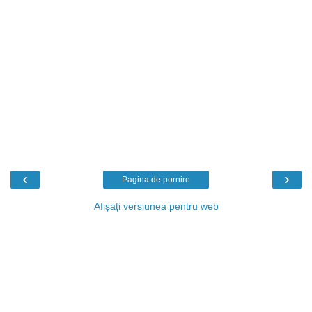
‹
›
Pagina de pornire
Afișați versiunea pentru web