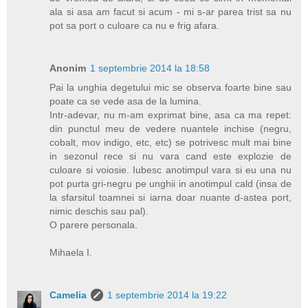
ala si asa am facut si acum - mi s-ar parea trist sa nu
pot sa port o culoare ca nu e frig afara.
Anonim
1 septembrie 2014 la 18:58
Pai la unghia degetului mic se observa foarte bine sau
poate ca se vede asa de la lumina.
Intr-adevar, nu m-am exprimat bine, asa ca ma repet:
din punctul meu de vedere nuantele inchise (negru,
cobalt, mov indigo, etc, etc) se potrivesc mult mai bine
in sezonul rece si nu vara cand este explozie de
culoare si voiosie. Iubesc anotimpul vara si eu una nu
pot purta gri-negru pe unghii in anotimpul cald (insa de
la sfarsitul toamnei si iarna doar nuante d-astea port,
nimic deschis sau pal).
O parere personala.
Mihaela I.
Camelia
1 septembrie 2014 la 19:22