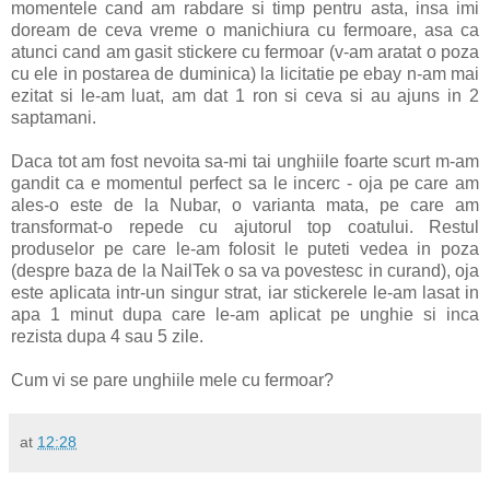
momentele cand am rabdare si timp pentru asta, insa imi
doream de ceva vreme o manichiura cu fermoare, asa ca
atunci cand am gasit stickere cu fermoar (v-am aratat o poza
cu ele in postarea de duminica) la licitatie pe ebay n-am mai
ezitat si le-am luat, am dat 1 ron si ceva si au ajuns in 2
saptamani.
Daca tot am fost nevoita sa-mi tai unghiile foarte scurt m-am
gandit ca e momentul perfect sa le incerc - oja pe care am
ales-o este de la Nubar, o varianta mata, pe care am
transformat-o repede cu ajutorul top coatului. Restul
produselor pe care le-am folosit le puteti vedea in poza
(despre baza de la NailTek o sa va povestesc in curand), oja
este aplicata intr-un singur strat, iar stickerele le-am lasat in
apa 1 minut dupa care le-am aplicat pe unghie si inca
rezista dupa 4 sau 5 zile.
Cum vi se pare unghiile mele cu fermoar?
at
12:28