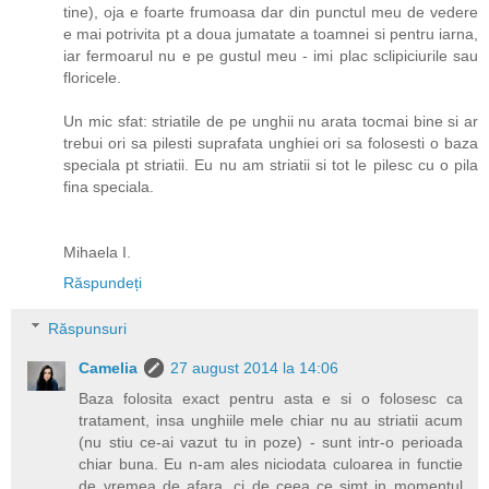
tine), oja e foarte frumoasa dar din punctul meu de vedere
e mai potrivita pt a doua jumatate a toamnei si pentru iarna,
iar fermoarul nu e pe gustul meu - imi plac sclipiciurile sau
floricele.
Un mic sfat: striatile de pe unghii nu arata tocmai bine si ar
trebui ori sa pilesti suprafata unghiei ori sa folosesti o baza
speciala pt striatii. Eu nu am striatii si tot le pilesc cu o pila
fina speciala.
Mihaela I.
Răspundeți
Răspunsuri
Camelia
27 august 2014 la 14:06
Baza folosita exact pentru asta e si o folosesc ca
tratament, insa unghiile mele chiar nu au striatii acum
(nu stiu ce-ai vazut tu in poze) - sunt intr-o perioada
chiar buna. Eu n-am ales niciodata culoarea in functie
de vremea de afara, ci de ceea ce simt in momentul