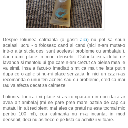
Despre lotiunea calmanta (o gasiti
aici
) nu pot sa spun
acelasi lucru - o folosesc cand si cand (nici n-am mutat-o
intr-o alta sticla desi sunt aceleasi probleme cu ambalajul),
dar nu-mi place in mod deosebit. Datorita extractului de
lavanda si mentolului (pe care n-am crezut ca pielea mea le
va simti, insa a facut-o imediat) simt ca ma tine fata putin
dupa ce o aplic si nu-mi place senzatia. In nici un caz n-as
recomanda-o unui ten acneic sau cu probleme, cred ca mai
rau va afecta decat sa calmeze.
Lotiunea tonica imi place si as cumpara-o din nou daca ar
avea alt ambalaj (mi se pare prea mare bataia de cap cu
mutatul in alt recipient, mai ales ca pretul nu este tocmai mic
pentru 100 ml), cea calmanta nu m-a incantat in mod
deosebit, deci nu as trece-o pe lista cu achitizii viitoare.