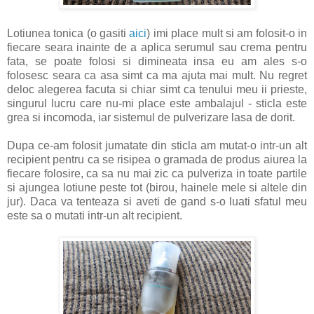
Lotiunea tonica (o gasiti
aici
) imi place mult si am folosit-o in
fiecare seara inainte de a aplica serumul sau crema pentru
fata, se poate folosi si dimineata insa eu am ales s-o
folosesc seara ca asa simt ca ma ajuta mai mult. Nu regret
deloc alegerea facuta si chiar simt ca tenului meu ii prieste,
singurul lucru care nu-mi place este ambalajul - sticla este
grea si incomoda, iar sistemul de pulverizare lasa de dorit.
Dupa ce-am folosit jumatate din sticla am mutat-o intr-un alt
recipient pentru ca se risipea o gramada de produs aiurea la
fiecare folosire, ca sa nu mai zic ca pulveriza in toate partile
si ajungea lotiune peste tot (birou, hainele mele si altele din
jur). Daca va tenteaza si aveti de gand s-o luati sfatul meu
este sa o mutati intr-un alt recipient.