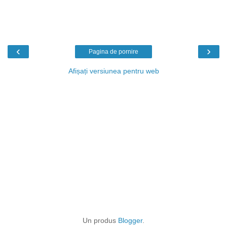
‹
›
Pagina de pornire
Afișați versiunea pentru web
Un produs
Blogger
.