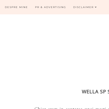
DESPRE MINE
PR & ADVERTISING
DISCLAIMER
WELLA SP 
Chiar eram in cautarea unei masti 