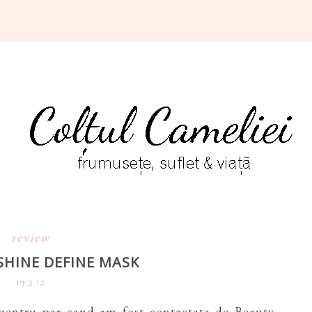
review
SHINE DEFINE MASK
19.3.12
pentru par cand am fost contactata de Beauty