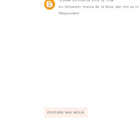
123456
24 martie 2012 la 11:56
eu foloseam masca de la dove ,dar am sa i
Răspundeți
POSTARE MAI NOUĂ