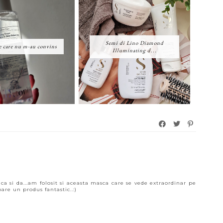
Semi di Lino Diamond
 care nu m-au convins
Illuminating d...
a si da...am folosit si aceasta masca care se vede extraordinar pe
are un produs fantastic..:)