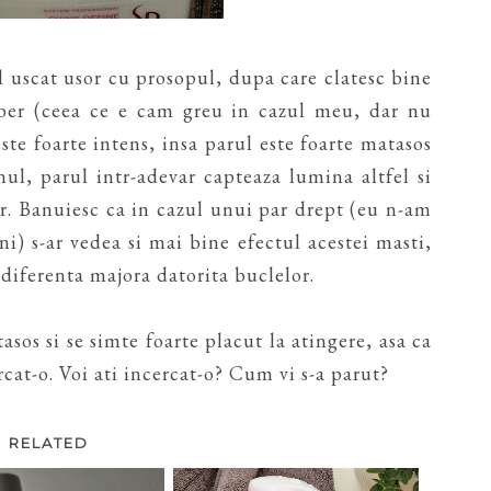
l uscat usor cu prosopul, dupa care clatesc bine
liber (ceea ce e cam greu in cazul meu, dar nu
ste foarte intens, insa parul este foarte matasos
nul, parul intr-adevar capteaza lumina altfel si
ar. Banuiesc ca in cazul unui par drept (eu n-am
i) s-ar vedea si mai bine efectul acestei masti,
 diferenta majora datorita buclelor.
sos si se simte foarte placut la atingere, asa ca
at-o. Voi ati incercat-o? Cum vi s-a parut?
RELATED