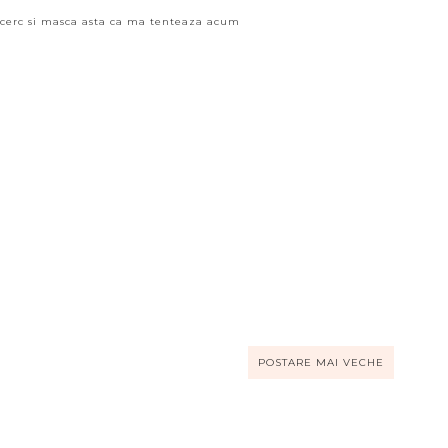
ncerc si masca asta ca ma tenteaza acum
POSTARE MAI VECHE