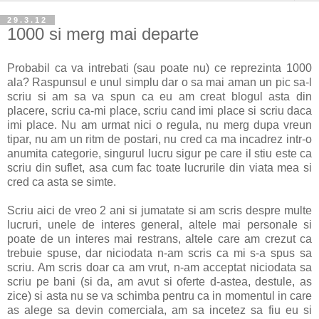
29.3.12
1000 si merg mai departe
Probabil ca va intrebati (sau poate nu) ce reprezinta 1000
ala? Raspunsul e unul simplu dar o sa mai aman un pic sa-l
scriu si am sa va spun ca eu am creat blogul asta din
placere, scriu ca-mi place, scriu cand imi place si scriu daca
imi place. Nu am urmat nici o regula, nu merg dupa vreun
tipar, nu am un ritm de postari, nu cred ca ma incadrez intr-o
anumita categorie, singurul lucru sigur pe care il stiu este ca
scriu din suflet, asa cum fac toate lucrurile din viata mea si
cred ca asta se simte.
Scriu aici de vreo 2 ani si jumatate si am scris despre multe
lucruri, unele de interes general, altele mai personale si
poate de un interes mai restrans, altele care am crezut ca
trebuie spuse, dar niciodata n-am scris ca mi s-a spus sa
scriu. Am scris doar ca am vrut, n-am acceptat niciodata sa
scriu pe bani (si da, am avut si oferte d-astea, destule, as
zice) si asta nu se va schimba pentru ca in momentul in care
as alege sa devin comerciala, am sa incetez sa fiu eu si