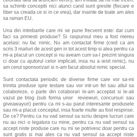
sa schimb conceptii nici atunci cand sunt gresite (fiecare e
liber sa creada ce si in ce vrea), dar inainte de toate am ales
sa raman EU.
Una din intrebarile care mi se pune frecvent este: dar cum
faci sa primesti produse? Si raspunsul meu a fost mereu
acelasi: nu fac nimic. Nu am contactat firme (cred ca am
scris 3 mailuri de acest gen in tot acest timp si alea pentru ca
mi-a placut un concept si nu aveam cum sa-l prezint singura
ci doar cu ajutorul celor implicati, insa nu a iesit nimic), nu
am cerut sponsorizari si n-am facut absolut nimic special.
Sunt contactata periodic de diverse firme care vor sa-mi
trimita produse spre testare sau vor intr-un fel sau altul sa
colaboreze, o parte din colaborari le-am acceptat si le-ati
vazut pe blog (sub forma unor reviewuri, concursuri sau
giveawayuri) pentru ca mi s-au parut interesante produsele
sau mi-a placut conceptul, insa foarte multe au fost respinse.
De ce? Pentru ca nu vad sensul sa scriu despre lucruri care
nu au nici o legatura cu mine, pentru ca nu vad sensul sa
accept niste produse care nu mi se potrivesc doar pentru ca
sunt gratis si mai ales ca nu vad sensul sa accept niste