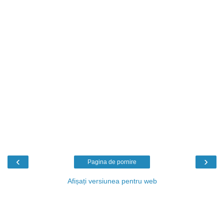
‹
›
Pagina de pornire
Afișați versiunea pentru web