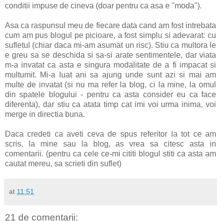
conditii impuse de cineva (doar pentru ca asa e "moda").
Asa ca raspunsul meu de fiecare data cand am fost intrebata
cum am pus blogul pe picioare, a fost simplu si adevarat: cu
sufletul (chiar daca mi-am asumat un risc). Stiu ca multora le
e greu sa se deschida si sa-si arate sentimentele, dar viata
m-a invatat ca asta e singura modalitate de a fi impacat si
multumit. Mi-a luat ani sa ajung unde sunt azi si mai am
multe de invatat (si nu ma refer la blog, ci la mine, la omul
din spatele blogului - pentru ca asta consider eu ca face
diferenta), dar stiu ca atata timp cat imi voi urma inima, voi
merge in directia buna.
Daca credeti ca aveti ceva de spus referitor la tot ce am
scris, la mine sau la blog, as vrea sa citesc asta in
comentarii. (pentru ca cele ce-mi cititi blogul stiti ca asta am
cautat mereu, sa scrieti din suflet)
at
11:51
21 de comentarii: