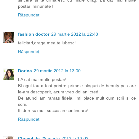
sincera si te urmaresc cu mare drag. La cat mai multe
postari minunate !
Răspundeți
fashion doctor
29 martie 2012 la 12:48
felicitari,draga mea.te iubesc!
Răspundeți
Dorina
29 martie 2012 la 13:00
LA cat mai multe postari!
BLogul tau a fost printre primele bloguri de beauty pe care
le-am descoperit, acum vreo doi ani cred.
De atunci am ramas fidela. Imi place mult cum scrii si ce
scrii.
Iti doresc mult succes in continuare!
Răspundeți
Chocolate
29 martie 2012 la 13:02