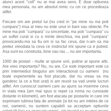
atunci acest "colt" nu ar mai avea sens. E doar optiunea
mea personala, nu am absolut nimic cu cei ce procedeaza
altfel.
Fiecare om are pretul lui (nu cred in "pe mine nu ma poti
cumpara") insa al meu nu este unul in bani sau obiecte. Pe
mine ma poti "cumpara" cu sinceritate, ma poti "cumpara" cu
un suflet curat si cu o minte deschisa, ma poti "cumpara"
provocandu-ma sa fiu om si sa fac ceva, dar n-am sa ma
pretez vreodata la ceva ce instinctul imi spune ca e putred.
Asa sunt eu construita, bine sau rau ... nu are importanta.
1000 de postari - multe ar spune unii, putine ar spune altii.
Are vreo importanta? Nu, nu are. Ce este important este ca
prin intermediul blogului am interactionat cu oameni (nu
toate experientele au fost placute, dar nu vreau sa ma
gandesc la ce a fost urat) si am reusit sa vad unele lucruri
altfel. Am cunoscut oameni care au ajuns sa insemne ceva
in viata mea (am mai spus si repet ca inima nu cunoaste
distante in kilometri), am fost atacata pe postarile in care imi
exprimam iubirea fata de animale (si tot nu am inteles de ce
noi, oamenii, nu suntem capabili sa acceptam optiunile
celorlalti fara sa aruncam venin), am invatat sa nu mai incerc