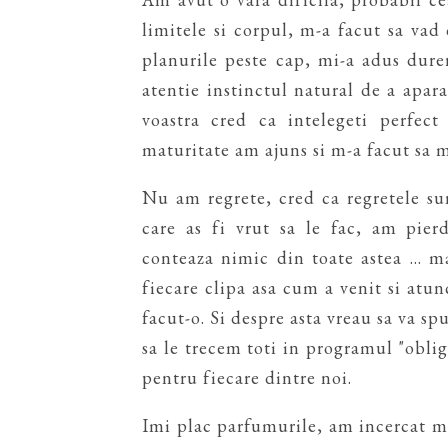
limitele si corpul, m-a facut sa vad
planurile peste cap, mi-a adus dure
atentie instinctul natural de a apara
voastra cred ca intelegeti perfect
maturitate am ajuns si m-a facut sa m
Nu am regrete, cred ca regretele s
care as fi vrut sa le fac, am pier
conteaza nimic din toate astea ...
fiecare clipa asa cum a venit si atu
facut-o. Si despre asta vreau sa va sp
sa le trecem toti in programul "oblig
pentru fiecare dintre noi.
Imi plac parfumurile, am incercat m