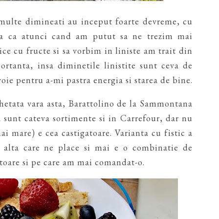
i multe dimineati au inceput foarte devreme, cu
asa ca atunci cand am putut sa ne trezim mai
ce cu fructe si sa vorbim in liniste am trait din
rtanta, insa diminetile linistite sunt ceva de
oie pentru a-mi pastra energia si starea de bine.
hetata vara asta, Barattolino de la Sammontana
 sunt cateva sortimente si in Carrefour, dar nu
ai mare) e cea castigatoare. Varianta cu fistic a
 alta care ne place si mai e o combinatie de
itoare si pe care am mai comandat-o.