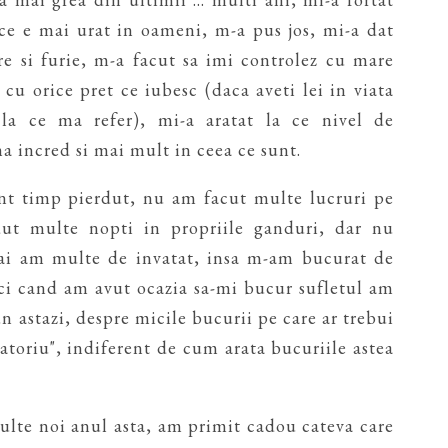
 ce e mai urat in oameni, m-a pus jos, mi-a dat
re si furie, m-a facut sa imi controlez cu mare
 cu orice pret ce iubesc (daca aveti lei in viata
 la ce ma refer), mi-a aratat la ce nivel de
a incred si mai mult in ceea ce sunt.
unt timp pierdut, nu am facut multe lucruri pe
dut multe nopti in propriile ganduri, dar nu
 mai am multe de invatat, insa m-am bucurat de
nci cand am avut ocazia sa-mi bucur sufletul am
un astazi, despre micile bucurii pe care ar trebui
atoriu", indiferent de cum arata bucuriile astea
ulte noi anul asta, am primit cadou cateva care