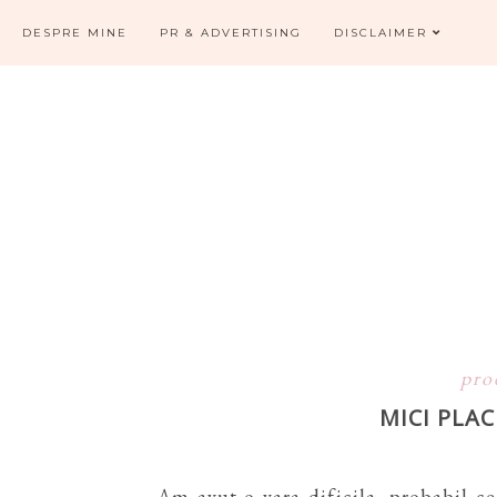
DESPRE MINE
PR & ADVERTISING
DISCLAIMER
pro
MICI PLAC
Am avut o vara dificila, probabil cea