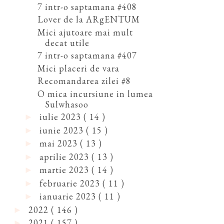
7 intr-o saptamana #408
Lover de la ARgENTUM
Mici ajutoare mai mult
decat utile
7 intr-o saptamana #407
Mici placeri de vara
Recomandarea zilei #8
O mica incursiune in lumea
Sulwhasoo
iulie 2023
( 14 )
►
iunie 2023
( 15 )
►
mai 2023
( 13 )
►
aprilie 2023
( 13 )
►
martie 2023
( 14 )
►
februarie 2023
( 11 )
►
ianuarie 2023
( 11 )
►
2022
( 146 )
►
2021
( 157 )
►