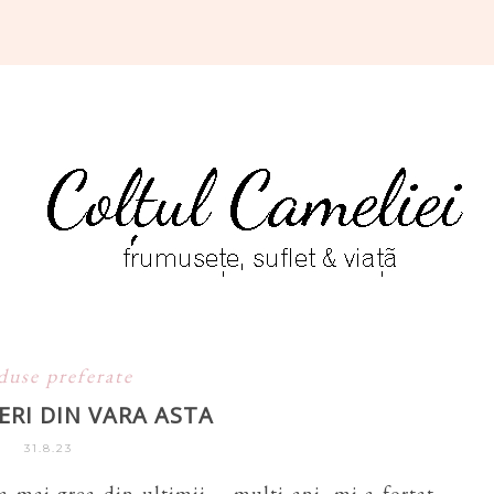
duse preferate
ERI DIN VARA ASTA
31.8.23
 mai grea din ultimii ... multi ani, mi-a fortat