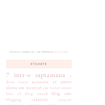
COLTUL CAMELIEI. UN PRODUS
BLOGGER
.
ETICHETE
7 intr-o saptamana
a
accesorii
ajutor
doua sansa
ad
alerta
am incercat
am testat
anunt
blog sale
best of
blog award
calatorii
blogging
campanii