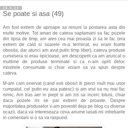
29.8.23
Se poate si asa (49)
Am fost extrem de aproape sa renunt la postarea asta din
multe motive. Tot aman de cateva saptamani sa fac pozele
din lipsa de timp, am ales cea mai proasta zi sa le fac (era
extrem de cald si soarele m-a terminat, eu eram foarte
obosita, dar atunci am avut putin timp liber), cateva produse
cursesera si erau lipicioase, am descoperit ca am aruncat o
multime de produse terminate si ca n-am oprit deloc
mostrele consumate si chiar voiam sa va spun despre
cateva.
M-am cam enervat (cand esti obosit iti pierzi mult mai usor
cumpatul, cel putin eu asa patesc) si am vrut sa nu mai fac
nimic. Am tras aer in piept si am zis sa incerc totusi, chiar
daca pozele mi se par extrem de proaste. Despre
majoritatea produselor v-am povestit deja pe blog cu diverse
ocazii, daca va intereseaza ceva anume lasati-mi intrebarile
in comentarii si o sa va raspund.