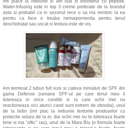
imi place la nebunie si am luat si boosterul cu peptide.
Water-Infusing este in top 3 creme preferate de la brandul
asta si probabil ca in sezonul rece o sa ma reintorc la ea
pentru ca face o treaba nemaipomenita pentru tenul
deschidratat sau uscat si textura este de vis.
Am terminat 2 tuburi full size si cateva miniaturi de SPF din
gama Defense (ramane SPF-ul pe care tenul meu il
tolereaza in orice conditii si la care ochii mei nu
reactioneaza nici atunci cand sunt extrem de obosita), unul
de la Isdin (imi plac la nebunie texturile produselor cu
protectie solara de la ei, dar ochii mei nu le tolereaza foarte
bine si ma "oftic" rau), unul de la Mara Blu (o formula foarte