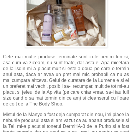
Cele mai multe produse terminate sunt cele pentru ten si,
asa cum va ziceam, nu sunt toate, dar asta e. Apa micelara
de la Isdin mi-a placut mult si este a doua pe care o termin
anul asta, daca ar avea un pret mai mic probabil ca nu as
mai cumpara altceva. Gelul de curatare de la Lumene e si el
un preferat mai vechi, posibil sa-l recumpar, mult de tot mi-au
placut si jeleul de la Apivita (pe care chiar vreau sa-l iau full
size cand o sa mai termin din ce am) si cleanserul cu floare
de colt de la The Body Shop.
Mistul de la Manyo a fost deja cumparat din nou, imi place la
nebunie produsul asta si am vazut ca au aparut produsele si
la Tei, mi-a placut si tonerul DermHA-3 de la Purito si a fost