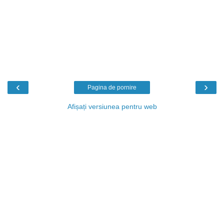
‹
›
Pagina de pornire
Afișați versiunea pentru web