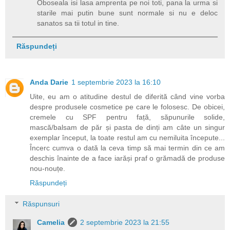
Oboseala isi lasa amprenta pe noi toti, pana la urma si
starile mai putin bune sunt normale si nu e deloc
sanatos sa tii totul in tine.
Răspundeți
Anda Darie
1 septembrie 2023 la 16:10
Uite, eu am o atitudine destul de diferită când vine vorba
despre produsele cosmetice pe care le folosesc. De obicei,
cremele cu SPF pentru față, săpunurile solide,
mască/balsam de păr și pasta de dinți am câte un singur
exemplar început, la toate restul am cu nemiluita începute...
Încerc cumva o dată la ceva timp să mai termin din ce am
deschis înainte de a face iarăși praf o grămadă de produse
nou-nouțe.
Răspundeți
Răspunsuri
Camelia
2 septembrie 2023 la 21:55