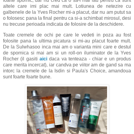
foarte spornic, dar nu cred ca o sa-l mai iau pentru ca sunt
altele care imi plac mai mult. Lotiunea de netezire cu
galbenele de la Yves Rocher mi-a placut, dar nu am putut sa
o folosesc pana la final pentru ca si-a schimbat mirosul, desi
nu trecuse perioada indicata de folosire de la deschidere.
Toate cremele de ochi pe care le vedeti in poza au fost
folosite pana la ultima picatura si mi-au placut foarte mult.
De la Sulwhasoo inca mai am o varianta mini care e destul
de spornica si mai am si un roll-on iluminator de la Yves
Rocher (il gasiti
aici
daca va tenteaza - chiar e un produs
care merita incercat), iar candva pe viitor am de gand sa ma
intorc la cremele de la Isdin si Paula's Choice, amandoua
sunt foarte foarte bune.