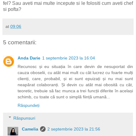
fel? Sau aveti mai multe incepute si le folositi cum aveti chef
si pofta?
at
09:06
5 comentarii:
Anda Darie
1 septembrie 2023 la 16:04
Recunosc și eu situația în care devin de nesuportat din
cauza oboselii, cu atât mai mult cu cât lucrez cu foarte mulți
clienți, care, probabil, și ei sunt epuizați și nu mai sunt
neapărat colaboranți. Și devin cu atât mai obosită cu cât,
teoretic, trebuie să fac munca a trei funcții diferite în același
schimb, cu toate că sunt o simplă ființă umană...
Răspundeți
Răspunsuri
Camelia
2 septembrie 2023 la 21:56