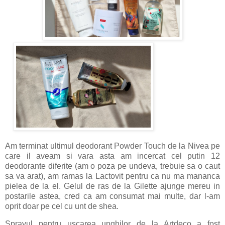
Am terminat ultimul deodorant Powder Touch de la Nivea pe
care il aveam si vara asta am incercat cel putin 12
deodorante diferite (am o poza pe undeva, trebuie sa o caut
sa va arat), am ramas la Lactovit pentru ca nu ma mananca
pielea de la el. Gelul de ras de la Gilette ajunge mereu in
postarile astea, cred ca am consumat mai multe, dar l-am
oprit doar pe cel cu unt de shea.
Sprayul pentru uscarea unghilor de la Artdeco a fost