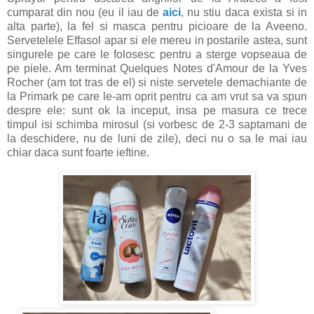
cumparat din nou (eu il iau de
aici
, nu stiu daca exista si in
alta parte), la fel si masca pentru picioare de la Aveeno.
Servetelele Effasol apar si ele mereu in postarile astea, sunt
singurele pe care le folosesc pentru a sterge vopseaua de
pe piele. Am terminat Quelques Notes d'Amour de la Yves
Rocher (am tot tras de el) si niste servetele demachiante de
la Primark pe care le-am oprit pentru ca am vrut sa va spun
despre ele: sunt ok la inceput, insa pe masura ce trece
timpul isi schimba mirosul (si vorbesc de 2-3 saptamani de
la deschidere, nu de luni de zile), deci nu o sa le mai iau
chiar daca sunt foarte ieftine.