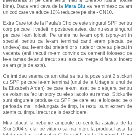
interesanta si pe care tenul meu a tolerat-o foarte, foarte
bine). Daca vreti ceva de la
Mara Blu
va reamintesc ca am
un cod care va aduce 10% reducere pe site - CN10.
Extra Care tot de la Paula's Choice este singurul SPF pentru
corp pe care il vedeti in postarea astea, dar nu este singurul
pe care l-am folosit. Pe unele nu le-am oprit (spray-uri in
special pentru ca le-am terminat cand eram plecata pe
undeva) sau le-am dat prietenilor si rudelor care au plecat in
vacanta (anii trecuti m-am convins ca oamenii folosesc ce
le-a ramas de anul trecut sau lasa ca merge si fara si incerc
sa am grija de asta).
Ce imi dau seama ca am uitat sa iau la poze sunt 2 stickuri
cu SPF pe care le-am terminat (unul de la Uriage si unul de
la Elizabeth Arden) pe care le-am lasat pe o etajera pentru
ca voiam sa fac un story cu ele si acolo au ramas. Stickurile
sunt singurele produse cu SPF pe care eu le folosesc pe o
perioada mai indelungata de timp, la restul sunt extrem de
atenta cu timpul trecut de la deschidere.
Mi-a placut la nebunie ampoule cu centella asiatica de la
Skin1004 si clar pe viitor o sa ma intorc la produsul asta, la
fel de mult mi-a placut si C-Tetra E.F. de la Theramid. V-am