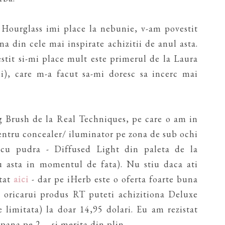
 Hourglass imi place la nebunie, v-am povestit
a din cele mai inspirate achizitii de anul asta.
stit si-mi place mult este primerul de la Laura
i), care m-a facut sa-mi doresc sa incerc mai
g Brush de la Real Techniques, pe care o am in
pentru concealer/ iluminator pe zona de sub ochi
t cu pudra - Diffused Light din paleta de la
u asta in momentul de fata). Nu stiu daca ati
atat
aici
- dar pe iHerb este o oferta foarte buna
 oricarui produs RT puteti achizitiona Deluxe
e limitata) la doar 14,95 dolari. Eu am rezistat
ana pe 2 ... si merita din plin.