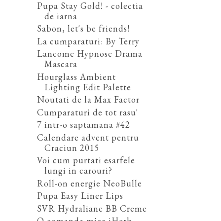
Pupa Stay Gold! - colectia
de iarna
Sabon, let's be friends!
La cumparaturi: By Terry
Lancome Hypnose Drama
Mascara
Hourglass Ambient
Lighting Edit Palette
Noutati de la Max Factor
Cumparaturi de tot rasu'
7 intr-o saptamana #42
Calendare advent pentru
Craciun 2015
Voi cum purtati esarfele
lungi in carouri?
Roll-on energie NeoBulle
Pupa Easy Liner Lips
SVR Hydraliane BB Creme
O comanda mica iHerb