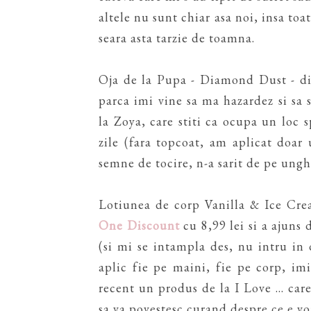
altele nu sunt chiar asa noi, insa to
seara asta tarzie de toamna.
Oja de la Pupa - Diamond Dust - din
parca imi vine sa ma hazardez si sa
la Zoya, care stiti ca ocupa un loc
zile (fara topcoat, am aplicat doar
semne de tocire, n-a sarit de pe ungh
Lotiunea de corp Vanilla & Ice Crea
One Discount
cu 8,99 lei si a ajuns
(si mi se intampla des, nu intru in 
aplic fie pe maini, fie pe corp, i
recent un produs de la I Love ... ca
sa va povestesc curand despre ce e vo