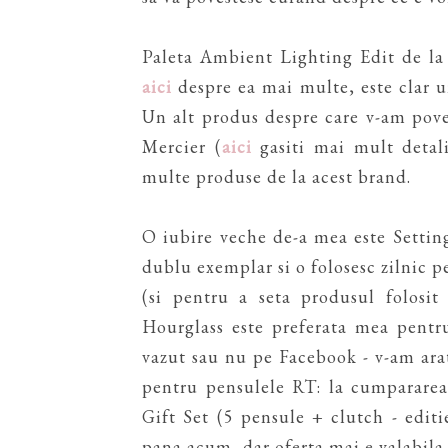
Paleta Ambient Lighting Edit de la
aici
despre ea mai multe, este clar un
Un alt produs despre care v-am pove
Mercier (
aici
gasiti mai mult detali
multe produse de la acest brand.
O iubire veche de-a mea este Settin
dublu exemplar si o folosesc zilnic 
(si pentru a seta produsul folosi
Hourglass este preferata mea pentr
vazut sau nu pe Facebook - v-am ar
pentru pensulele RT: la cumpararea
Gift Set (5 pensule + clutch - editi
pana acum, dar oferta mai e valabila p