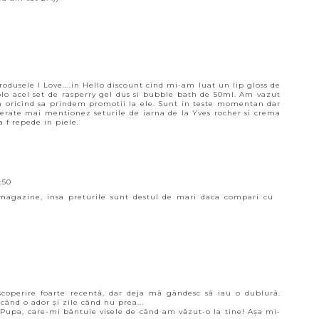
dusele I Love....in Hello discount cind mi-am luat un lip gloss de
olo acel set de rasperry gel dus si bubble bath de 50ml. Am vazut
 oricind sa prindem promotii la ele. Sunt in teste momentan dar
eferate mai mentionez seturile de iarna de la Yves rocher si crema
 f repede in piele.
:50
e magazine, insa preturile sunt destul de mari daca compari cu
coperire foarte recentă, dar deja mă gândesc să iau o dublură.
când o ador și zile când nu prea...
a Pupa, care-mi bântuie visele de când am văzut-o la tine! Așa mi-