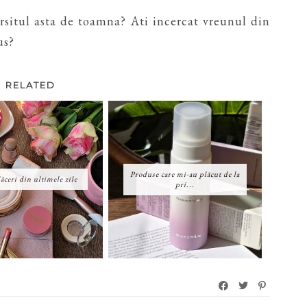
arsitul asta de toamna? Ati incercat vreunul din
us?
RELATED
Produse care mi-au plăcut de la
ăceri din ultimele zile
pri...