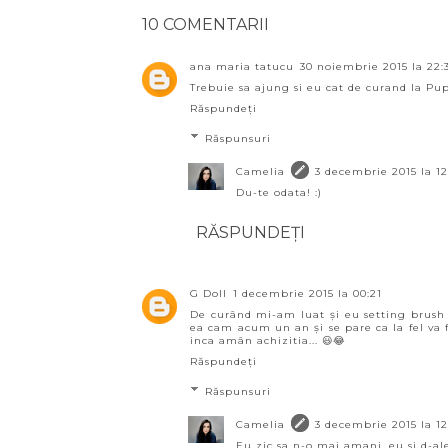
10 COMENTARII
ana maria tatucu
30 noiembrie 2015 la 22:
Trebuie sa ajung si eu cat de curand la Pup
Răspundeți
Răspunsuri
Camelia
3 decembrie 2015 la 12
Du-te odata! :)
RĂSPUNDEȚI
G Doll
1 decembrie 2015 la 00:21
De curând mi-am luat și eu setting brus
ea cam acum un an și se pare ca la fel va f
inca amân achizitia... 😃😂
Răspundeți
Răspunsuri
Camelia
3 decembrie 2015 la 12
Eu zic sa n-o mai amani, eu si d-ale