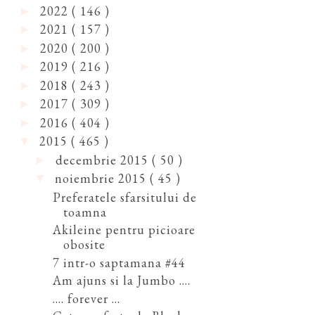
2022
( 146 )
►
2021
( 157 )
►
2020
( 200 )
►
2019
( 216 )
►
2018
( 243 )
►
2017
( 309 )
►
2016
( 404 )
►
2015
( 465 )
▼
decembrie 2015
( 50 )
►
noiembrie 2015
( 45 )
▼
Preferatele sfarsitului de
toamna
Akileine pentru picioare
obosite
7 intr-o saptamana #44
Am ajuns si la Jumbo ....
.... forever ...