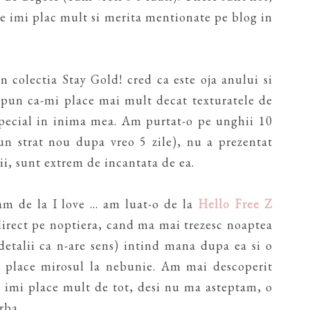
ate imi plac mult si merita mentionate pe blog in
 colectia Stay Gold! cred ca este oja anului si
 spun ca-mi place mai mult decat texturatele de
 special in inima mea. Am purtat-o pe unghii 10
 un strat nou dupa vreo 5 zile), nu a prezentat
ii, sunt extrem de incantata de ea.
m de la I love ... am luat-o de la
Hello Free Z
 direct pe noptiera, cand ma mai trezesc noaptea
detalii ca n-are sens) intind mana dupa ea si o
mi place mirosul la nebunie. Am mai descoperit
re imi place mult de tot, desi nu ma asteptam, o
rba.