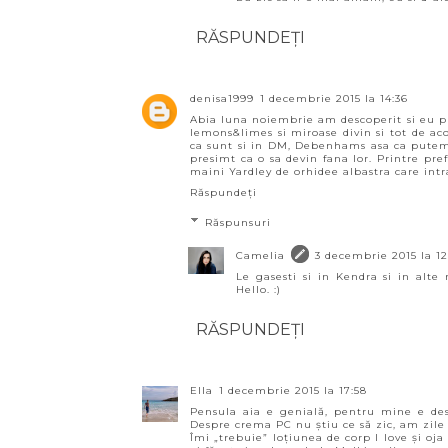
RĂSPUNDEȚI
denisa1999
1 decembrie 2015 la 14:36
Abia luna noiembrie am descoperit si eu pro
lemons&limes si miroase divin si tot de ac
ca sunt si in DM, Debenhams asa ca putem
presimt ca o sa devin fana lor. Printre pr
maini Yardley de orhidee albastra care intra
Răspundeți
Răspunsuri
Camelia
3 decembrie 2015 la 12
Le gasesti si in Kendra si in alt
Hello. :)
RĂSPUNDEȚI
Ella
1 decembrie 2015 la 17:58
Pensula aia e genială, pentru mine e des
Despre crema PC nu știu ce să zic, am zile 
Îmi „trebuie” loțiunea de corp I love și oj