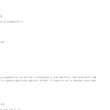
39
a la magazin :).
:49
h și regret ca nu mi-am cumparat-o mai demult. Am pus ochii pe
i si soarta pensulei pentru blush. O vreau și mi-o doresc mult dar
:49
a am tot 2. :))