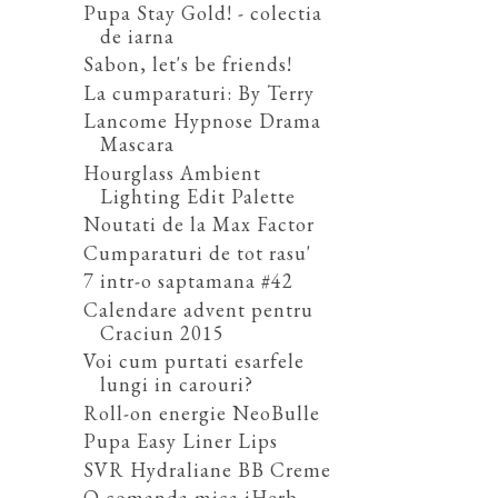
Pupa Stay Gold! - colectia
de iarna
Sabon, let's be friends!
La cumparaturi: By Terry
Lancome Hypnose Drama
Mascara
Hourglass Ambient
Lighting Edit Palette
Noutati de la Max Factor
Cumparaturi de tot rasu'
7 intr-o saptamana #42
Calendare advent pentru
Craciun 2015
Voi cum purtati esarfele
lungi in carouri?
Roll-on energie NeoBulle
Pupa Easy Liner Lips
SVR Hydraliane BB Creme
O comanda mica iHerb