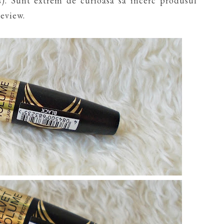
). Sunt extrem de curioasa sa incerc produsul
review.