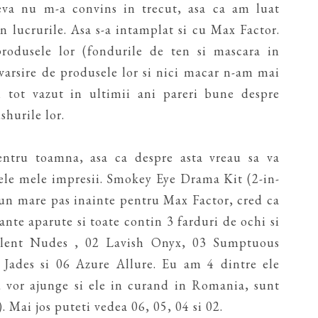
eva nu m-a convins in trecut, asa ca am luat
 lucrurile. Asa s-a intamplat si cu Max Factor.
odusele lor (fondurile de ten si mascara in
varsire de produsele lor si nici macar n-am mai
m tot vazut in ultimii ani pareri bune despre
shurile lor.
entru toamna, asa ca despre asta vreau sa va
imele mele impresii. Smokey Eye Drama Kit (2-in-
un mare pas inainte pentru Max Factor, cred ca
ante aparute si toate contin 3 farduri de ochi si
ulent Nudes , 02 Lavish Onyx, 03 Sumptuous
Jades si 06 Azure Allure. Eu am 4 dintre ele
vor ajunge si ele in curand in Romania, sunt
 Mai jos puteti vedea 06, 05, 04 si 02.