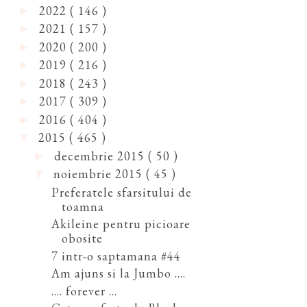
2022
( 146 )
►
2021
( 157 )
►
2020
( 200 )
►
2019
( 216 )
►
2018
( 243 )
►
2017
( 309 )
►
2016
( 404 )
►
2015
( 465 )
▼
decembrie 2015
( 50 )
►
noiembrie 2015
( 45 )
▼
Preferatele sfarsitului de
toamna
Akileine pentru picioare
obosite
7 intr-o saptamana #44
Am ajuns si la Jumbo ....
.... forever ...