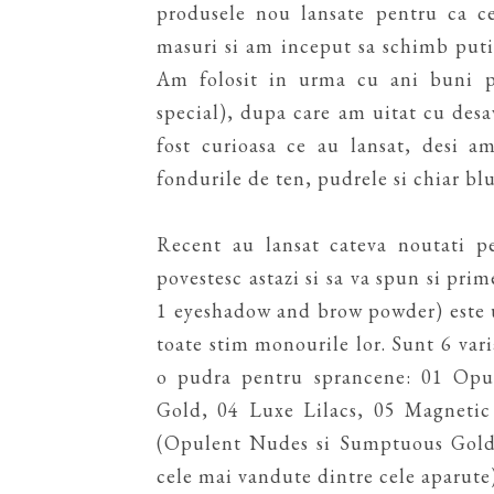
produsele nou lansate pentru ca c
masuri si am inceput sa schimb putin
Am folosit in urma cu ani buni pr
special), dupa care am uitat cu desa
fost curioasa ce au lansat, desi a
fondurile de ten, pudrele si chiar blu
Recent au lansat cateva noutati p
povestesc astazi si sa va spun si pr
1 eyeshadow and brow powder) este 
toate stim monourile lor. Sunt 6 vari
o pudra pentru sprancene: 01 Op
Gold, 04 Luxe Lilacs, 05 Magnetic 
(Opulent Nudes si Sumptuous Gold 
cele mai vandute dintre cele aparute).