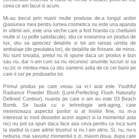
ceea ce am facut si acum.
Mi-au trecut prin maini multe produse de-a lungul anilor
(pasiunea mea pentru lumea cosmetica nu este una aparuta
in ultimii ani, este una veche care a fost hranita cu cheltuieli
multe si cu pofte satisfacute), stiu ce inseamna un produs de
lux, stiu sa apreciez detaliile si tot am ramas uimita de
ambalaje (de greutatea lor), de detaliile de finisare, de miros.
Nu sunt snoaba, pretul nu iti spune daca un produs e bun
sau nu, dar n-am cum sa nu recunosc anumite lucruri si sa
nu zic in mintea mea ca stiu oamenii astia de ce cer banii pe
care ii cer pe produselor lor.
Primul produs pe care vreau sa vi-l arat este Youthful
Radiance Powder Blush (Lumi-Perfecting Flush Naturally
Defined Contour), nuanta pe care o am eu este 03 Beach
Bomb. Se lauda cu o tehnologie anti-aging, care
minimizeaza aspectul porilor si al liniilor fine, nu m-a
interesat in mod deosebit acest aspect si la momentul asta
nici nu pot sa spun daca face asa ceva pentru ca inca sunt
la stadiul la care admir blushul si nu l-am atins. Si, nu, nu-s
nebuna, mai savurez momentul o zi, maxim doua, dupa care