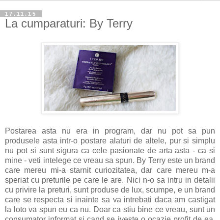
17.11.15
La cumparaturi: By Terry
Postarea asta nu era in program, dar nu pot sa pun
produsele asta intr-o postare alaturi de altele, pur si simplu
nu pot si sunt sigura ca cele pasionate de arta asta - ca si
mine - veti intelege ce vreau sa spun. By Terry este un brand
care mereu mi-a starnit curiozitatea, dar care mereu m-a
speriat cu preturile pe care le are. Nici n-o sa intru in detalii
cu privire la preturi, sunt produse de lux, scumpe, e un brand
care se respecta si inainte sa va intrebati daca am castigat
la loto va spun eu ca nu. Doar ca stiu bine ce vreau, sunt un
consumator informat si cand se iveste o ocazie profit de ea,