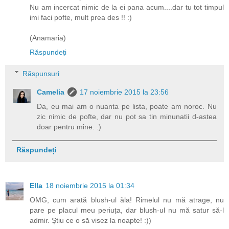
Nu am incercat nimic de la ei pana acum....dar tu tot timpul
imi faci pofte, mult prea des !! :)
(Anamaria)
Răspundeți
Răspunsuri
Camelia
17 noiembrie 2015 la 23:56
Da, eu mai am o nuanta pe lista, poate am noroc. Nu
zic nimic de pofte, dar nu pot sa tin minunatii d-astea
doar pentru mine. :)
Răspundeți
Ella
18 noiembrie 2015 la 01:34
OMG, cum arată blush-ul ăla! Rimelul nu mă atrage, nu
pare pe placul meu periuța, dar blush-ul nu mă satur să-l
admir. Știu ce o să visez la noapte! :))