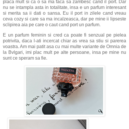
placa mult si ca o sa ma faca sa zambesc cand il port. Dar
nu se intampla asta in totalitate, insa e un parfum interesant
si merita sa ii dati o sansa. Eu il port in zilele cand vreau
ceva cozy si care sa ma incalzeasca, dar pe mine ii lipseste
sclipirea aia pe care o caut cand port un parfum.
E un parfum feminin si cred ca poate fi senzual pe pielea
potrivita, daca l-ati incercat chiar as vrea sa stiu si parerea
voastra. Am mai patit asa cu mai multe variante de Omnia de
la Bvlgari, imi plac mult pe alte persoane, insa pe mine nu
sunt ce speram sa fie.