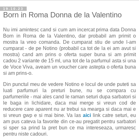
19.10.23
Born in Roma Donna de la Valentino
Nu imi amintesc cand si cum am incercat prima data Donna
Born in Roma de la Valentino, dar probabil am primit o
mostra la vreo comanda. De cumparat stiu de unde l-am
cumparat - de pe Notino (probabil ca tot de la ei am avut si
mostra) cand am prins o oferta super buna si am primit
cadou 2 variante de 15 ml, una tot de la parfumul asta si una
de Voce Viva, aveam un voucher care astepta o oferta buna
si am prins-o.
Din punctul meu de vedere Notino e locul de unde puteti sa
luati parfumuri la preturi bune, nu se compara cu
parfumeriile - mai ales cand le raman seturi dupa sarbatori si
le baga in lichidare, daca mai merge si vreun cod de
reducere care aparent nu ar trebui sa mearga si daca mai e
si vreun gwp e si mai bine. Va las
aici
link catre seturi, eu
am pus cateva la favorite din ce-au pregatit pentru sarbatori
si sper sa prind la pret bun ce ma intereseaza, urmaresc
pentru niste cadouri.