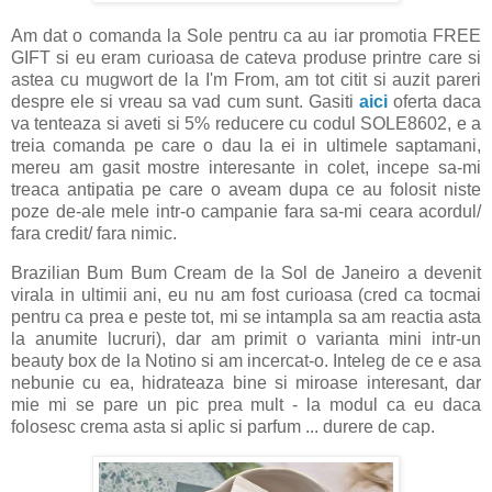
Am dat o comanda la Sole pentru ca au iar promotia FREE
GIFT si eu eram curioasa de cateva produse printre care si
astea cu mugwort de la I'm From, am tot citit si auzit pareri
despre ele si vreau sa vad cum sunt. Gasiti
aici
oferta daca
va tenteaza si aveti si 5% reducere cu codul SOLE8602, e a
treia comanda pe care o dau la ei in ultimele saptamani,
mereu am gasit mostre interesante in colet, incepe sa-mi
treaca antipatia pe care o aveam dupa ce au folosit niste
poze de-ale mele intr-o campanie fara sa-mi ceara acordul/
fara credit/ fara nimic.
Brazilian Bum Bum Cream de la Sol de Janeiro a devenit
virala in ultimii ani, eu nu am fost curioasa (cred ca tocmai
pentru ca prea e peste tot, mi se intampla sa am reactia asta
la anumite lucruri), dar am primit o varianta mini intr-un
beauty box de la Notino si am incercat-o. Inteleg de ce e asa
nebunie cu ea, hidrateaza bine si miroase interesant, dar
mie mi se pare un pic prea mult - la modul ca eu daca
folosesc crema asta si aplic si parfum ... durere de cap.