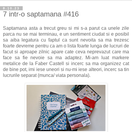
8.10.23
7 intr-o saptamana #416
Saptamana asta a trecut greu si mi s-a parut ca unele zile
parca nu se mai terminau, e un sentiment ciudat si e posibil
sa aiba legatura cu faptul ca sunt nevoita sa ma trezesc
foarte devreme pentru ca am o lista foarte lunga de lucruri de
facut si aproape zilnic apare cate ceva neprevazut care ma
face sa fie nevoie sa ma adaptez. Mi-am luat markere
metalice de la Faber Castell si incerc sa ma organizez cat
de bine pot, imi iese uneori si nu-mi iese alteori, incerc sa tin
lucrurile separat (munca/ viata personala).