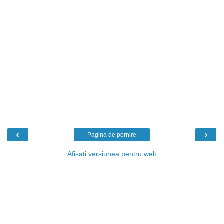
‹
›
Pagina de pornire
Afișați versiunea pentru web