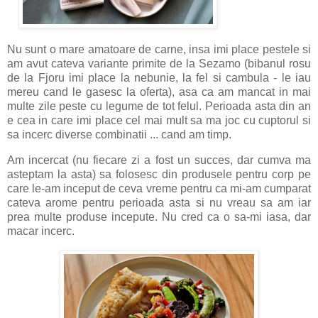
Nu sunt o mare amatoare de carne, insa imi place pestele si
am avut cateva variante primite de la Sezamo (bibanul rosu
de la Fjoru imi place la nebunie, la fel si cambula - le iau
mereu cand le gasesc la oferta), asa ca am mancat in mai
multe zile peste cu legume de tot felul. Perioada asta din an
e cea in care imi place cel mai mult sa ma joc cu cuptorul si
sa incerc diverse combinatii ... cand am timp.
Am incercat (nu fiecare zi a fost un succes, dar cumva ma
asteptam la asta) sa folosesc din produsele pentru corp pe
care le-am inceput de ceva vreme pentru ca mi-am cumparat
cateva arome pentru perioada asta si nu vreau sa am iar
prea multe produse incepute. Nu cred ca o sa-mi iasa, dar
macar incerc.