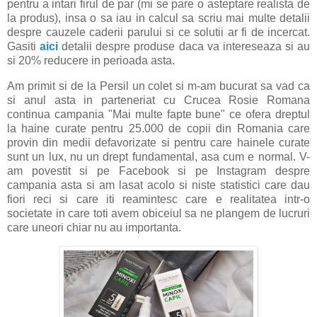
pentru a intari firul de par (mi se pare o asteptare realista de
la produs), insa o sa iau in calcul sa scriu mai multe detalii
despre cauzele caderii parului si ce solutii ar fi de incercat.
Gasiti
aici
detalii despre produse daca va intereseaza si au
si 20% reducere in perioada asta.
Am primit si de la Persil un colet si m-am bucurat sa vad ca
si anul asta in parteneriat cu Crucea Rosie Romana
continua campania "Mai multe fapte bune" ce ofera dreptul
la haine curate pentru 25.000 de copii din Romania care
provin din medii defavorizate si pentru care hainele curate
sunt un lux, nu un drept fundamental, asa cum e normal. V-
am povestit si pe Facebook si pe Instagram despre
campania asta si am lasat acolo si niste statistici care dau
fiori reci si care iti reamintesc care e realitatea intr-o
societate in care toti avem obiceiul sa ne plangem de lucruri
care uneori chiar nu au importanta.