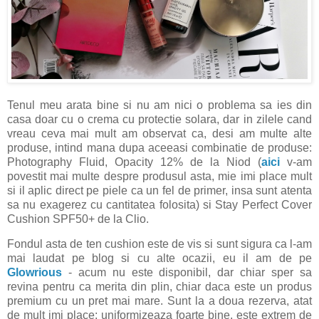
Tenul meu arata bine si nu am nici o problema sa ies din
casa doar cu o crema cu protectie solara, dar in zilele cand
vreau ceva mai mult am observat ca, desi am multe alte
produse, intind mana dupa aceeasi combinatie de produse:
Photography Fluid, Opacity 12% de la Niod (
aici
v-am
povestit mai multe despre produsul asta, mie imi place mult
si il aplic direct pe piele ca un fel de primer, insa sunt atenta
sa nu exagerez cu cantitatea folosita) si Stay Perfect Cover
Cushion SPF50+ de la Clio.
Fondul asta de ten cushion este de vis si sunt sigura ca l-am
mai laudat pe blog si cu alte ocazii, eu il am de pe
Glowrious
- acum nu este disponibil, dar chiar sper sa
revina pentru ca merita din plin, chiar daca este un produs
premium cu un pret mai mare. Sunt la a doua rezerva, atat
de mult imi place: uniformizeaza foarte bine, este extrem de