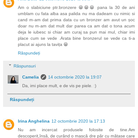
Am o slabiciune ptr.bronzere 😁😁😁 pana la 30 de ani
umblam cu fata alba asa palida nu ma dadeam cu nimic si
cand m-am dat prima data cu un bronzer am avut un șoc
doar nu m-am dat mult dar parea ca am dat o tona acum
deja le iubesc si chiar am curaj sa pun mai mul, chiar imi
place cum se vede .Arata bine bronzerul se vede ca ti-a
placut ai ajuns la tavița 😁
Răspundeți
Răspunsuri
Camelia
14 octombrie 2020 la 19:07
Da, imi place mult, e de vis pe piele. :)
Răspundeți
Irina Anghelina
12 octombrie 2020 la 17:13
Nu am incercat produsele folosite de tine.Am
descoperit,însă, de curând o mască dre păr cu mătase care