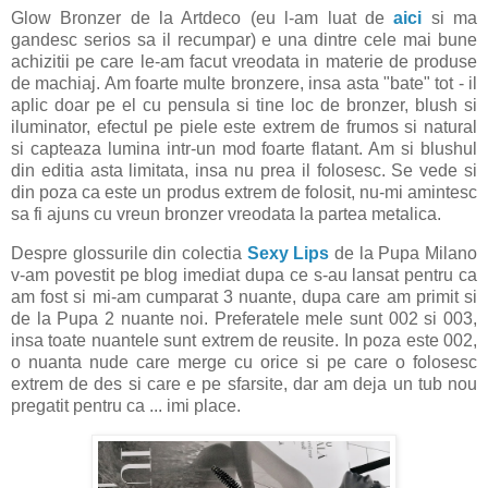
Glow Bronzer de la Artdeco (eu l-am luat de
aici
si ma
gandesc serios sa il recumpar) e una dintre cele mai bune
achizitii pe care le-am facut vreodata in materie de produse
de machiaj. Am foarte multe bronzere, insa asta "bate" tot - il
aplic doar pe el cu pensula si tine loc de bronzer, blush si
iluminator, efectul pe piele este extrem de frumos si natural
si capteaza lumina intr-un mod foarte flatant. Am si blushul
din editia asta limitata, insa nu prea il folosesc. Se vede si
din poza ca este un produs extrem de folosit, nu-mi amintesc
sa fi ajuns cu vreun bronzer vreodata la partea metalica.
Despre glossurile din colectia
Sexy Lips
de la Pupa Milano
v-am povestit pe blog imediat dupa ce s-au lansat pentru ca
am fost si mi-am cumparat 3 nuante, dupa care am primit si
de la Pupa 2 nuante noi. Preferatele mele sunt 002 si 003,
insa toate nuantele sunt extrem de reusite. In poza este 002,
o nuanta nude care merge cu orice si pe care o folosesc
extrem de des si care e pe sfarsite, dar am deja un tub nou
pregatit pentru ca ... imi place.