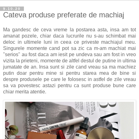
9.10.20
Cateva produse preferate de machiaj
Ma gandesc de ceva vreme la postarea asta, insa am tot
amanat pozele, chiar daca lucrurile nu s-au schimbat mai
deloc in ultimele luni in ceea ce priveste machiajul meu.
Singurele momente cand pot sa zic ca m-am machiat mai
"serios" au fost daca am iesit pe undeva sau am fost in vreo
vizita la prieteni, momente de altfel destul de putine in ultima
jumatate de an. Insa sunt si zile cand vreau sa ma machiez
putin doar pentru mine si pentru starea mea de bine si
despre produsele pe care le folosesc in astfel de zile vreau
sa va povestesc astazi pentru ca sunt produse bune care
chiar merita atentie.