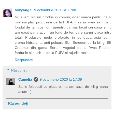
Mikyangel
9 octombrie 2020 la 11:08
Nu avem nici un produs in comun, doar marca pentru ca si
mie imi plac produsele de la PUPA, insa as vrea sa incerc
fondul de ten cushion, ppentru ca mai facut curioasa si nu
am gasit pana acum un fond de ten care sa-mi placa intru
totul. Produsele mele preferate in perioada asta sunt:
crema hidratanta anti-poluare Skin Screeen de la kili-g, BB
Creamul din gama Serum Vegetal de la Yves Rocher,
fardurile si blush-ul de la PUPA si rujurile rosii.
Răspundeți
Răspunsuri
Camelia
9 octombrie 2020 la 17:39
Sa le folosesti cu placere, nu am auzit de kili-g pana
acum. :)
Răspundeți