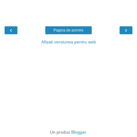
‹
›
Pagina de pornire
Afișați versiunea pentru web
Un produs
Blogger
.