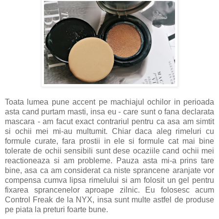
Toata lumea pune accent pe machiajul ochilor in perioada
asta cand purtam masti, insa eu - care sunt o fana declarata
mascara - am facut exact contrariul pentru ca asa am simtit
si ochii mei mi-au multumit. Chiar daca aleg rimeluri cu
formule curate, fara prostii in ele si formule cat mai bine
tolerate de ochii sensibili sunt dese ocaziile cand ochii mei
reactioneaza si am probleme. Pauza asta mi-a prins tare
bine, asa ca am considerat ca niste sprancene aranjate vor
compensa cumva lipsa rimelului si am folosit un gel pentru
fixarea sprancenelor aproape zilnic. Eu folosesc acum
Control Freak de la NYX, insa sunt multe astfel de produse
pe piata la preturi foarte bune.