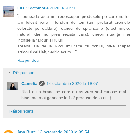
Ella
9 octombrie 2020 la 20:21
În perioada asta îmi redescopăr produsele pe care nu le-
am folosit vara - fonduri de ten (am preferat cremele
colorate pe căldură), carioci de sprâncene (efect mișto,
natural, dar nu prea rezistă vara), uneori nuanțe mai
închise la farduri și rujuri.
Treaba aia de la Niod îmi face cu ochiul, mi-a scăpat
articolul celălalt, verific acum. :D
Răspundeți
Răspunsuri
Camelia
14 octombrie 2020 la 19:07
Niod e un brand pe care eu as vrea sa-l cunosc mai
bine, ma mai gandesc la 1-2 produse de la ei. :)
Răspundeți
Ana Bute
12 octombrie 2020 la 09:54