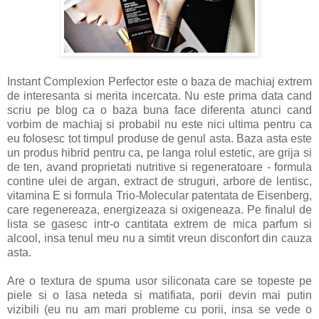
Instant Complexion Perfector este o baza de machiaj extrem
de interesanta si merita incercata. Nu este prima data cand
scriu pe blog ca o baza buna face diferenta atunci cand
vorbim de machiaj si probabil nu este nici ultima pentru ca
eu folosesc tot timpul produse de genul asta. Baza asta este
un produs hibrid pentru ca, pe langa rolul estetic, are grija si
de ten, avand proprietati nutritive si regeneratoare - formula
contine ulei de argan, extract de struguri, arbore de lentisc,
vitamina E si formula Trio-Molecular patentata de Eisenberg,
care regenereaza, energizeaza si oxigeneaza. Pe finalul de
lista se gasesc intr-o cantitata extrem de mica parfum si
alcool, insa tenul meu nu a simtit vreun disconfort din cauza
asta.
Are o textura de spuma usor siliconata care se topeste pe
piele si o lasa neteda si matifiata, porii devin mai putin
vizibili (eu nu am mari probleme cu porii, insa se vede o