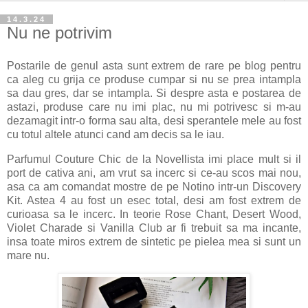
14.3.24
Nu ne potrivim
Postarile de genul asta sunt extrem de rare pe blog pentru
ca aleg cu grija ce produse cumpar si nu se prea intampla
sa dau gres, dar se intampla. Si despre asta e postarea de
astazi, produse care nu imi plac, nu mi potrivesc si m-au
dezamagit intr-o forma sau alta, desi sperantele mele au fost
cu totul altele atunci cand am decis sa le iau.
Parfumul Couture Chic de la Novellista imi place mult si il
port de cativa ani, am vrut sa incerc si ce-au scos mai nou,
asa ca am comandat mostre de pe Notino intr-un Discovery
Kit. Astea 4 au fost un esec total, desi am fost extrem de
curioasa sa le incerc. In teorie Rose Chant, Desert Wood,
Violet Charade si Vanilla Club ar fi trebuit sa ma incante,
insa toate miros extrem de sintetic pe pielea mea si sunt un
mare nu.