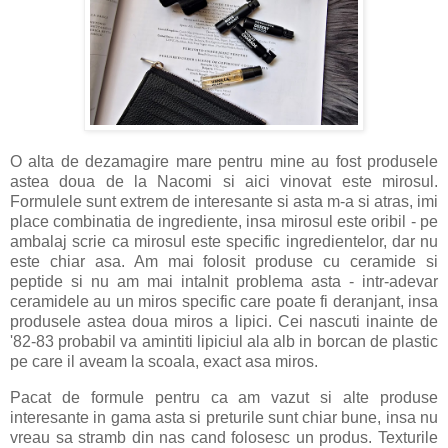
O alta de dezamagire mare pentru mine au fost produsele
astea doua de la Nacomi si aici vinovat este mirosul.
Formulele sunt extrem de interesante si asta m-a si atras, imi
place combinatia de ingrediente, insa mirosul este oribil - pe
ambalaj scrie ca mirosul este specific ingredientelor, dar nu
este chiar asa. Am mai folosit produse cu ceramide si
peptide si nu am mai intalnit problema asta - intr-adevar
ceramidele au un miros specific care poate fi deranjant, insa
produsele astea doua miros a lipici. Cei nascuti inainte de
'82-83 probabil va amintiti lipiciul ala alb in borcan de plastic
pe care il aveam la scoala, exact asa miros.
Pacat de formule pentru ca am vazut si alte produse
interesante in gama asta si preturile sunt chiar bune, insa nu
vreau sa stramb din nas cand folosesc un produs. Texturile