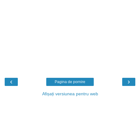
‹
›
Pagina de pornire
Afișați versiunea pentru web