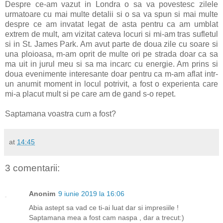
Despre ce-am vazut in Londra o sa va povestesc zilele
urmatoare cu mai multe detalii si o sa va spun si mai multe
despre ce am invatat legat de asta pentru ca am umblat
extrem de mult, am vizitat cateva locuri si mi-am tras sufletul
si in St. James Park. Am avut parte de doua zile cu soare si
una ploioasa, m-am oprit de multe ori pe strada doar ca sa
ma uit in jurul meu si sa ma incarc cu energie. Am prins si
doua evenimente interesante doar pentru ca m-am aflat intr-
un anumit moment in locul potrivit, a fost o experienta care
mi-a placut mult si pe care am de gand s-o repet.
Saptamana voastra cum a fost?
at
14:45
3 comentarii:
Anonim
9 iunie 2019 la 16:06
Abia astept sa vad ce ti-ai luat dar si impresiile !
Saptamana mea a fost cam naspa , dar a trecut:)