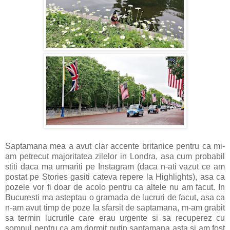
Saptamana mea a avut clar accente britanice pentru ca mi-
am petrecut majoritatea zilelor in Londra, asa cum probabil
stiti daca ma urmariti pe Instagram (daca n-ati vazut ce am
postat pe Stories gasiti cateva repere la Highlights), asa ca
pozele vor fi doar de acolo pentru ca altele nu am facut. In
Bucuresti ma asteptau o gramada de lucruri de facut, asa ca
n-am avut timp de poze la sfarsit de saptamana, m-am grabit
sa termin lucrurile care erau urgente si sa recuperez cu
somnul pentru ca am dormit putin saptamana asta si am fost