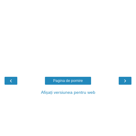
‹
›
Pagina de pornire
Afișați versiunea pentru web