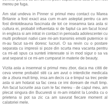
mereu pe fuga.
Am stat undeva in Pinner si primul meu contact cu Marea
Britanie a fost exact asa cum m-am asteptat pentru ca am
fost dintotdeauna fascinata de tot ce inseamna tara asta si
cultura ei, probabil influentata si de faptul ca am facut liceul
in engleza si am intrat in contact in perioada adolescentei cu
multi profesori nativi care mi-am transmis emotii puternice si
m-au facut sa-mi doresc lucruri. O sa revin cu o postare
separata cu impresii si poze din scurta mea vacanta pentru
ca mi-ati spus ca sunteti interesate si in mod sigur o sa va
arat separat si ce mi-am cumparat in materie de beauty.
Vizita asta a insemnat si primul meu zbor, daca ma cititi de
ceva vreme probabil stiti ca am avut o interdictie medicala
de a zbura mult timp, insa am decis ca e timpul sa trec peste
asta si am hotarat sa fac ceea ce imi doream de mult timp.
Am facut lucrurile asa cum le fac mereu - de capul meu, am
plecat singura din Bucuresti si m-am intalnit la Londra cu o
prietena si pot sa zic ca am savurat fiecare moment al
calatoriei mele.