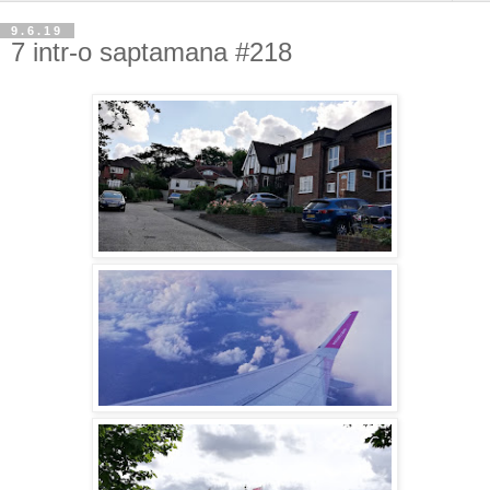
9.6.19
7 intr-o saptamana #218