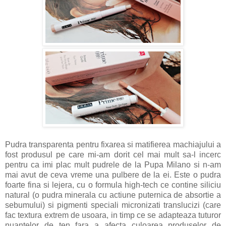
Pudra transparenta pentru fixarea si matifierea machiajului a
fost produsul pe care mi-am dorit cel mai mult sa-l incerc
pentru ca imi plac mult pudrele de la Pupa Milano si n-am
mai avut de ceva vreme una pulbere de la ei. Este o pudra
foarte fina si lejera, cu o formula high-tech ce contine siliciu
natural (o pudra minerala cu actiune puternica de absortie a
sebumului) si pigmenti speciali micronizati translucizi (care
fac textura extrem de usoara, in timp ce se adapteaza tuturor
nuantelor de ten fara a afecta culoarea produselor de