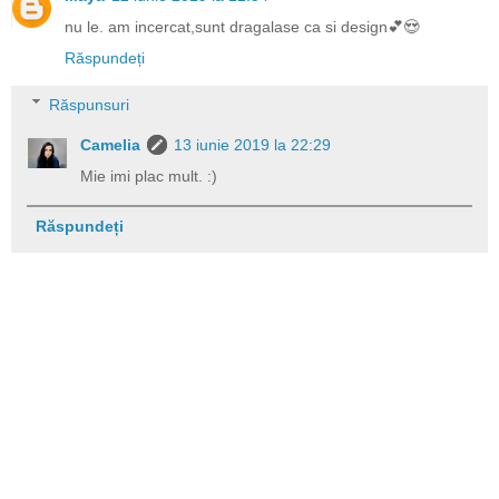
nu le. am incercat,sunt dragalase ca si design💕😍
Răspundeți
Răspunsuri
Camelia
13 iunie 2019 la 22:29
Mie imi plac mult. :)
Răspundeți