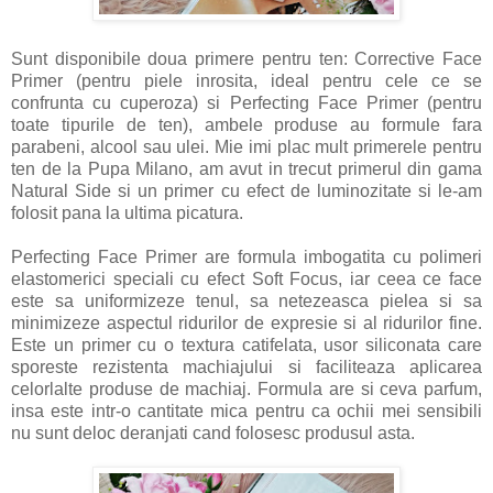
Sunt disponibile doua primere pentru ten: Corrective Face
Primer (pentru piele inrosita, ideal pentru cele ce se
confrunta cu cuperoza) si Perfecting Face Primer (pentru
toate tipurile de ten), ambele produse au formule fara
parabeni, alcool sau ulei. Mie imi plac mult primerele pentru
ten de la Pupa Milano, am avut in trecut primerul din gama
Natural Side si un primer cu efect de luminozitate si le-am
folosit pana la ultima picatura.
Perfecting Face Primer are formula imbogatita cu polimeri
elastomerici speciali cu efect Soft Focus, iar ceea ce face
este sa uniformizeze tenul, sa netezeasca pielea si sa
minimizeze aspectul ridurilor de expresie si al ridurilor fine.
Este un primer cu o textura catifelata, usor siliconata care
sporeste rezistenta machiajului si faciliteaza aplicarea
celorlalte produse de machiaj. Formula are si ceva parfum,
insa este intr-o cantitate mica pentru ca ochii mei sensibili
nu sunt deloc deranjati cand folosesc produsul asta.