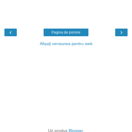
‹
›
Pagina de pornire
Afișați versiunea pentru web
Un produs
Blogger
.