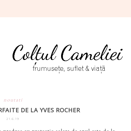
noutati
RFAITE DE LA YVES ROCHER
21.6.19
e produse cu protectie solara de anul asta de la