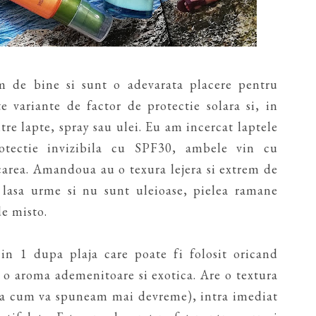
m de bine si sunt o adevarata placere pentru
e variante de factor de protectie solara si, in
tre lapte, spray sau ulei. Eu am incercat laptele
otectie invizibila cu SPF30, ambele vin cu
carea. Amandoua au o texura lejera si extrem de
u lasa urme si nu sunt uleioase, pielea ramane
de misto.
 in 1 dupa plaja care poate fi folosit oricand
u o aroma ademenitoare si exotica. Are o textura
asa cum va spuneam mai devreme), intra imediat