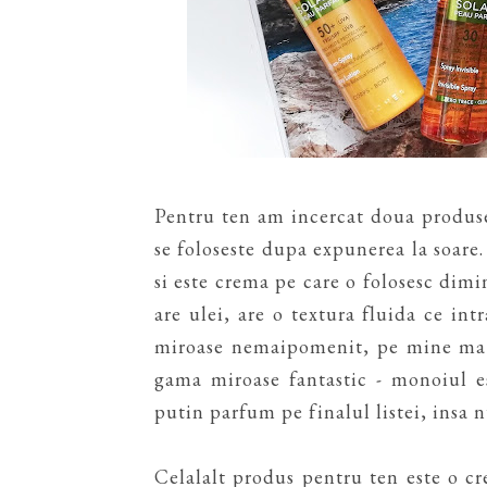
Pentru ten am incercat doua produse
se foloseste dupa expunerea la soare
si este crema pe care o folosesc dimi
are ulei, are o textura fluida ce in
miroase nemaipomenit, pe mine ma d
gama miroase fantastic - monoiul es
putin parfum pe finalul listei, insa 
Celalalt produs pentru ten este o cr