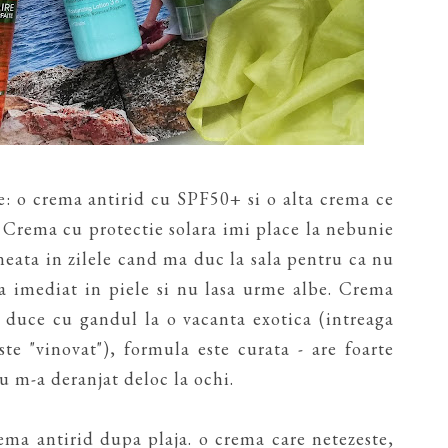
: o crema antirid cu SPF50+ si o alta crema ce
. Crema cu protectie solara imi place la nebunie
neata in zilele cand ma duc la sala pentru ca nu
tra imediat in piele si nu lasa urme albe. Crema
uce cu gandul la o vacanta exotica (intreaga
te "vinovat"), formula este curata - are foarte
nu m-a deranjat deloc la ochi.
ema antirid dupa plaja. o crema care netezeste,