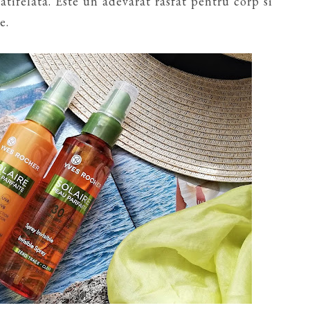
 catifelata. Este un adevarat rasfat pentru corp si
e.