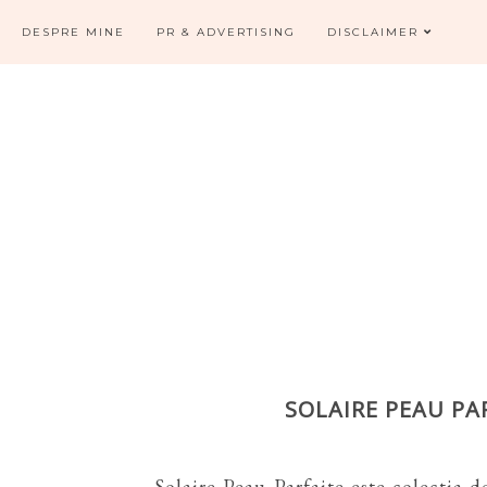
DESPRE MINE
PR & ADVERTISING
DISCLAIMER
SOLAIRE PEAU PA
Solaire Peau Parfaite este colectia d