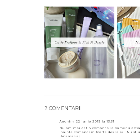
Cutie Fraijour & Pick'N'Dazzle
No
2 COMENTARII
Anonim
22 iunie 2019 la 13:31
Nu am mai dat o comanda la oamenii astia c
Inainte comandam foarte des la ei . Nu sti
(Anamaria)