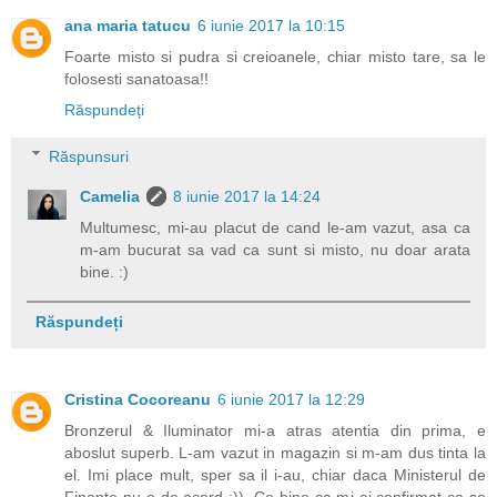
ana maria tatucu
6 iunie 2017 la 10:15
Foarte misto si pudra si creioanele, chiar misto tare, sa le
folosesti sanatoasa!!
Răspundeți
Răspunsuri
Camelia
8 iunie 2017 la 14:24
Multumesc, mi-au placut de cand le-am vazut, asa ca
m-am bucurat sa vad ca sunt si misto, nu doar arata
bine. :)
Răspundeți
Cristina Cocoreanu
6 iunie 2017 la 12:29
Bronzerul & Iluminator mi-a atras atentia din prima, e
aboslut superb. L-am vazut in magazin si m-am dus tinta la
el. Imi place mult, sper sa il i-au, chiar daca Ministerul de
Finante nu e de acord :)). Ce bine ca mi-ai confirmat ca se