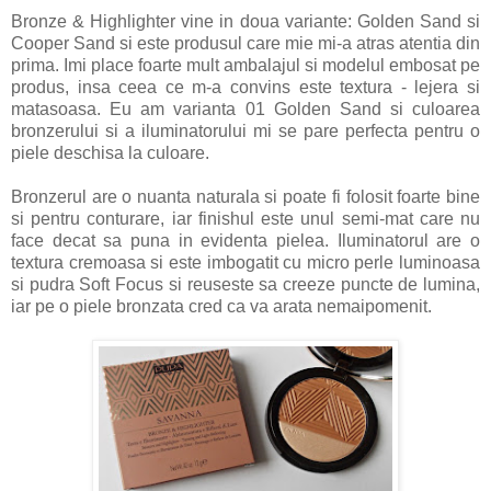
Bronze & Highlighter vine in doua variante: Golden Sand si
Cooper Sand si este produsul care mie mi-a atras atentia din
prima. Imi place foarte mult ambalajul si modelul embosat pe
produs, insa ceea ce m-a convins este textura - lejera si
matasoasa. Eu am varianta 01 Golden Sand si culoarea
bronzerului si a iluminatorului mi se pare perfecta pentru o
piele deschisa la culoare.
Bronzerul are o nuanta naturala si poate fi folosit foarte bine
si pentru conturare, iar finishul este unul semi-mat care nu
face decat sa puna in evidenta pielea. Iluminatorul are o
textura cremoasa si este imbogatit cu micro perle luminoasa
si pudra Soft Focus si reuseste sa creeze puncte de lumina,
iar pe o piele bronzata cred ca va arata nemaipomenit.