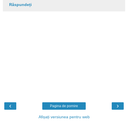
Răspundeți
‹
›
Pagina de pornire
Afișați versiunea pentru web