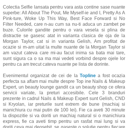
Colectia Selfie lansata pentru vara asta contine sase nuante
superbe: All About The Pout, Me Myself-ie and I, Pretty As A
Pink-ture, Woke Up This Way, Best Face Forward si No
Filter Needed, care n-au cum sa nu-ti aduca un zambet pe
buze. Culorile gandite pentru o vara vesela si plina de
distractie se gasesc atat in varianta clasica de oja de la
Morgan Taylor, cat si in varianta Gelish, Am profitat de
ocazie si m-am uitat la multe nuante de la Morgan Taylor si
am vazut cateva care mi-au facut inima sa bata mai tare,
sunt sigura ca o sa ma mai vedeti vorbind despre ojele lor
pentru ca am trecut cateva nuante pe lista de dorinte.
Evenimentul organizat de cei de la
Topline
a fost ocazia
perfecta sa aflam mai multe despre Top ine Nails & Makeup
Expert, un beauty lounge gandit ca un beauty shop ce ofera
servicii variate, la preturi accesibile. Cele 3 branduri
prezente in cadrul Nails & Makeup Expert sunt Gelish, CND
si Kryolan, iar preturile sunt extrem de bune (machiaj si
manichiura cu mai putin de 100 lei). Fie ca aveti 30 minute
la dispozitie si va doriti un machiaj natural si o manichiura
express, fie ca aveti timp pentru un rasfat mai lung si va
doriti ceva mai deosebit, se gaseste o solutie pentru fiecare