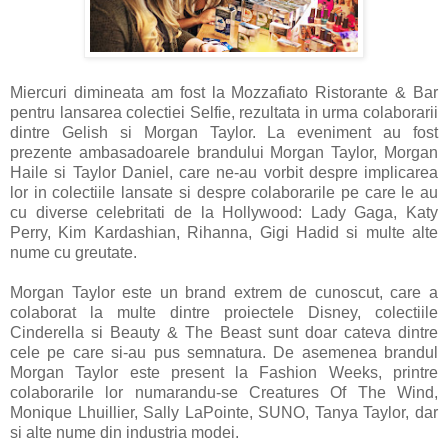
Miercuri dimineata am fost la Mozzafiato Ristorante & Bar
pentru lansarea colectiei Selfie, rezultata in urma colaborarii
dintre Gelish si Morgan Taylor. La eveniment au fost
prezente ambasadoarele brandului Morgan Taylor, Morgan
Haile si Taylor Daniel, care ne-au vorbit despre implicarea
lor in colectiile lansate si despre colaborarile pe care le au
cu diverse celebritati de la Hollywood: Lady Gaga, Katy
Perry, Kim Kardashian, Rihanna, Gigi Hadid si multe alte
nume cu greutate.
Morgan Taylor este un brand extrem de cunoscut, care a
colaborat la multe dintre proiectele Disney, colectiile
Cinderella si Beauty & The Beast sunt doar cateva dintre
cele pe care si-au pus semnatura. De asemenea brandul
Morgan Taylor este present la Fashion Weeks, printre
colaborarile lor numarandu-se Creatures Of The Wind,
Monique Lhuillier, Sally LaPointe, SUNO, Tanya Taylor, dar
si alte nume din industria modei.