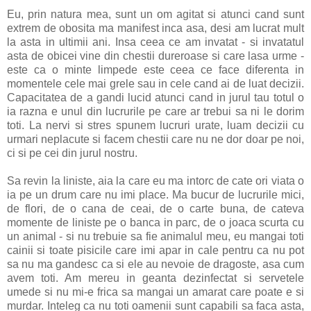
Eu, prin natura mea, sunt un om agitat si atunci cand sunt
extrem de obosita ma manifest inca asa, desi am lucrat mult
la asta in ultimii ani. Insa ceea ce am invatat - si invatatul
asta de obicei vine din chestii dureroase si care lasa urme -
este ca o minte limpede este ceea ce face diferenta in
momentele cele mai grele sau in cele cand ai de luat decizii.
Capacitatea de a gandi lucid atunci cand in jurul tau totul o
ia razna e unul din lucrurile pe care ar trebui sa ni le dorim
toti. La nervi si stres spunem lucruri urate, luam decizii cu
urmari neplacute si facem chestii care nu ne dor doar pe noi,
ci si pe cei din jurul nostru.
Sa revin la liniste, aia la care eu ma intorc de cate ori viata o
ia pe un drum care nu imi place. Ma bucur de lucrurile mici,
de flori, de o cana de ceai, de o carte buna, de cateva
momente de liniste pe o banca in parc, de o joaca scurta cu
un animal - si nu trebuie sa fie animalul meu, eu mangai toti
cainii si toate pisicile care imi apar in cale pentru ca nu pot
sa nu ma gandesc ca si ele au nevoie de dragoste, asa cum
avem toti. Am mereu in geanta dezinfectat si servetele
umede si nu mi-e frica sa mangai un amarat care poate e si
murdar. Inteleg ca nu toti oamenii sunt capabili sa faca asta,