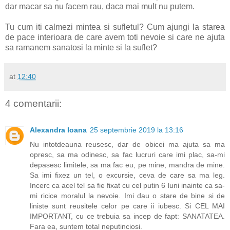
dar macar sa nu facem rau, daca mai mult nu putem.
Tu cum iti calmezi mintea si sufletul? Cum ajungi la starea
de pace interioara de care avem toti nevoie si care ne ajuta
sa ramanem sanatosi la minte si la suflet?
at
12:40
4 comentarii:
Alexandra Ioana
25 septembrie 2019 la 13:16
Nu intotdeauna reusesc, dar de obicei ma ajuta sa ma
opresc, sa ma odinesc, sa fac lucruri care imi plac, sa-mi
depasesc limitele, sa ma fac eu, pe mine, mandra de mine.
Sa imi fixez un tel, o excursie, ceva de care sa ma leg.
Incerc ca acel tel sa fie fixat cu cel putin 6 luni inainte ca sa-
mi ricice moralul la nevoie. Imi dau o stare de bine si de
liniste sunt reusitele celor pe care ii iubesc. Si CEL MAI
IMPORTANT, cu ce trebuia sa incep de fapt: SANATATEA.
Fara ea, suntem total neputinciosi.