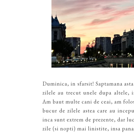
Duminica, in sfarsit! Saptamana asta 
zilele au trecut unele dupa altele,
Am baut multe cani de ceai, am folos
bucur de zilele astea care au ince
inca sunt extrem de prezente, dar lucr
zile (si nopti) mai linistite, insa pa