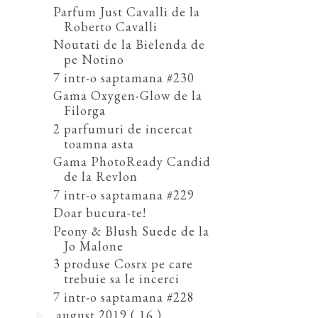
Parfum Just Cavalli de la
Roberto Cavalli
Noutati de la Bielenda de
pe Notino
7 intr-o saptamana #230
Gama Oxygen-Glow de la
Filorga
2 parfumuri de incercat
toamna asta
Gama PhotoReady Candid
de la Revlon
7 intr-o saptamana #229
Doar bucura-te!
Peony & Blush Suede de la
Jo Malone
3 produse Cosrx pe care
trebuie sa le incerci
7 intr-o saptamana #228
august 2019
( 16 )
►