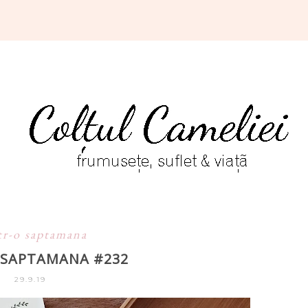
tr-o saptamana
O SAPTAMANA #232
29.9.19