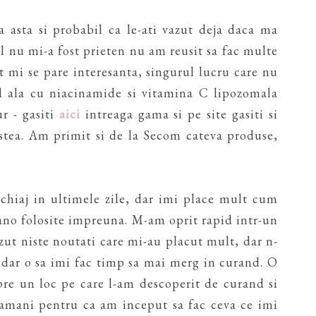
 asta si probabil ca le-ati vazut deja daca ma
 nu mi-a fost prieten nu am reusit sa fac multe
t mi se pare interesanta, singurul lucru care nu
l ala cu niacinamide si vitamina C lipozomala
ur - gasiti
aici
intreaga gama si pe site gasiti si
stea. Am primit si de la Secom cateva produse,
hiaj in ultimele zile, dar imi place mult cum
ano folosite impreuna. M-am oprit rapid intr-un
zut niste noutati care mi-au placut mult, dar n-
 dar o sa imi fac timp sa mai merg in curand. O
pre un loc pe care l-am descoperit de curand si
ptamani pentru ca am inceput sa fac ceva ce imi