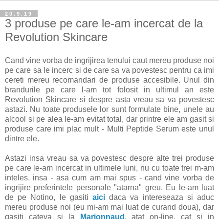
20.9.19
3 produse pe care le-am incercat de la
Revolution Skincare
Cand vine vorba de ingrijirea tenului caut mereu produse noi
pe care sa le incerc si de care sa va povestesc pentru ca imi
cereti mereu recomandari de produse accesibile. Unul din
brandurile pe care l-am tot folosit in ultimul an este
Revolution Skincare si despre asta vreau sa va povestesc
astazi. Nu toate produsele lor sunt formulate bine, unele au
alcool si pe alea le-am evitat total, dar printre ele am gasit si
produse care imi plac mult - Multi Peptide Serum este unul
dintre ele.
Astazi insa vreau sa va povestesc despre alte trei produse
pe care le-am incercat in ultimele luni, nu cu toate trei m-am
inteles, insa - asa cum am mai spus - cand vine vorba de
ingrijire preferintele personale "atarna" greu. Eu le-am luat
de pe Notino, le gasiti
aici
daca va intereseaza si aduc
mereu produse noi (eu mi-am mai luat de curand doua), dar
gasiti cateva si la
Marionnaud
, atat on-line, cat si in