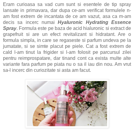
Eram curioasa sa vad cum sunt si esentele de tip spray
lansate in primavara, dar dupa ce-am verificat formulele n-
am fost extrem de incantata de ce am vazut, asa ca m-am
decis sa incerc numai
Hyaluronic Hydrating Essence
Spray
. Formula este pe baza de acid hialuronic si extract de
grapefruit si are un efect revitalizant si hidratant. Are o
formula simpla, in care se regaseste si parfum undeva pe la
jumatate, si se simte placut pe piele. Cat a fost extrem de
cald l-am tinut la frigider si l-am folosit pe parcursul zilei
pentru reimprospatare, dar tinand cont ca exista multe alte
variante fara parfum pe piata nu o sa il iau din nou. Am vrut
sa-l incerc din curiozitate si asta am facut.