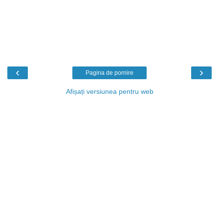
‹
›
Pagina de pornire
Afișați versiunea pentru web