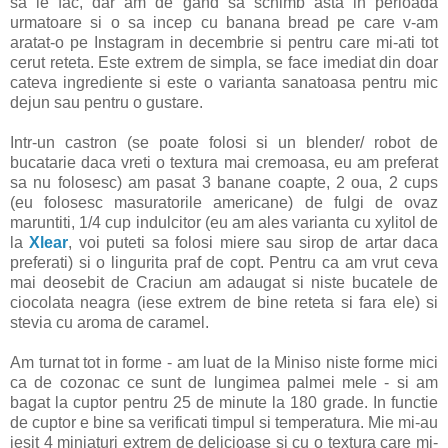
sa le fac, dar am de gand sa schimb asta in perioada
urmatoare si o sa incep cu banana bread pe care v-am
aratat-o pe Instagram in decembrie si pentru care mi-ati tot
cerut reteta. Este extrem de simpla, se face imediat din doar
cateva ingrediente si este o varianta sanatoasa pentru mic
dejun sau pentru o gustare.
Intr-un castron (se poate folosi si un blender/ robot de
bucatarie daca vreti o textura mai cremoasa, eu am preferat
sa nu folosesc) am pasat 3 banane coapte, 2 oua, 2 cups
(eu folosesc masuratorile americane) de fulgi de ovaz
maruntiti, 1/4 cup indulcitor (eu am ales varianta cu xylitol de
la
Xlear
, voi puteti sa folosi miere sau sirop de artar daca
preferati) si o lingurita praf de copt. Pentru ca am vrut ceva
mai deosebit de Craciun am adaugat si niste bucatele de
ciocolata neagra (iese extrem de bine reteta si fara ele) si
stevia cu aroma de caramel.
Am turnat tot in forme - am luat de la Miniso niste forme mici
ca de cozonac ce sunt de lungimea palmei mele - si am
bagat la cuptor pentru 25 de minute la 180 grade. In functie
de cuptor e bine sa verificati timpul si temperatura. Mie mi-au
iesit 4 miniaturi extrem de delicioase si cu o textura care mi-