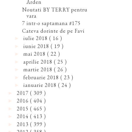
Arden
Noutati BY TERRY pentru
vara
7 intr-o saptamana #175
Cateva dorinte de pe Favi
iulie 2018
( 16 )
►
iunie 2018
( 19 )
►
mai 2018
( 22 )
►
aprilie 2018
( 25 )
►
martie 2018
( 26 )
►
februarie 2018
( 23 )
►
ianuarie 2018
( 24 )
►
2017
( 309 )
►
2016
( 404 )
►
2015
( 465 )
►
2014
( 413 )
►
2013
( 399 )
►
2012
( 358 )