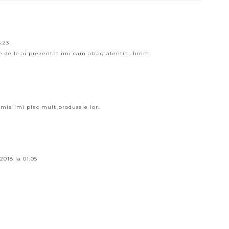
6:23
le de le.ai prezentat imi cam atrag atentia...hmm
, mie imi plac mult produsele lor.
2018 la 01:05