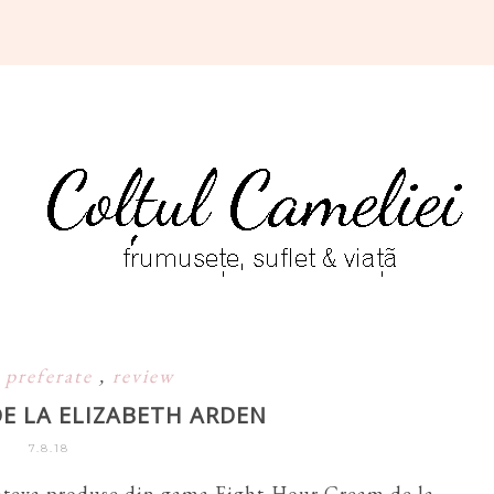
 preferate
,
review
DE LA ELIZABETH ARDEN
7.8.18
cateva produse din gama Eight Hour Cream de la