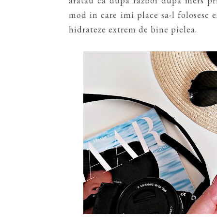
aratau ca dupa razboi dupa mers pri
mod in care imi place sa-l folosesc e
hidrateze extrem de bine pielea.