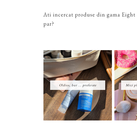
Ati incercat produse din gama Eight
par?
Oldies, but ... preferate
Mici pl