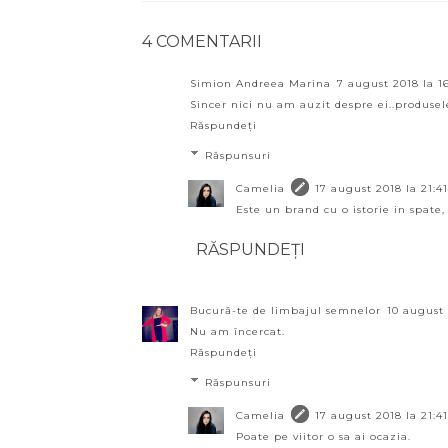
4 COMENTARII
Simion Andreea Marina
7 august 2018 la 1
Sincer nici nu am auzit despre ei..produse
Răspundeți
Răspunsuri
Camelia
17 august 2018 la 21:41
Este un brand cu o istorie in spate
RĂSPUNDEȚI
Bucură-te de limbajul semnelor
10 august 
Nu am încercat.
Răspundeți
Răspunsuri
Camelia
17 august 2018 la 21:41
Poate pe viitor o sa ai ocazia.