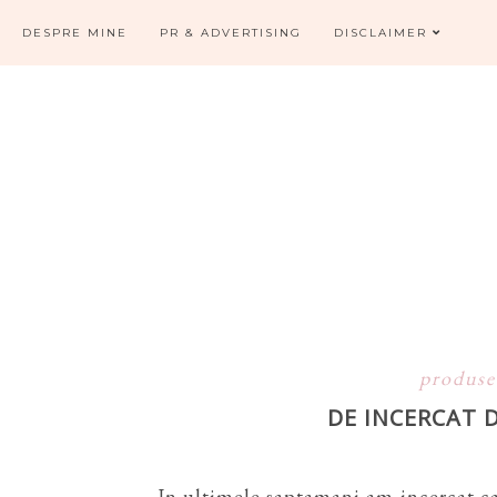
DESPRE MINE
PR & ADVERTISING
DISCLAIMER
produse
DE INCERCAT 
In ultimele saptamani am incercat 