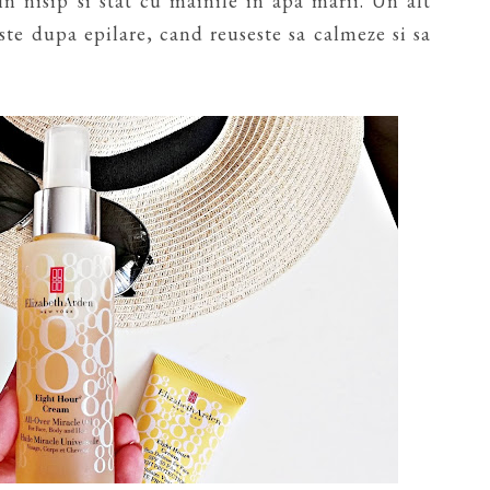
n nisip si stat cu mainile in apa marii. Un alt
ste dupa epilare, cand reuseste sa calmeze si sa