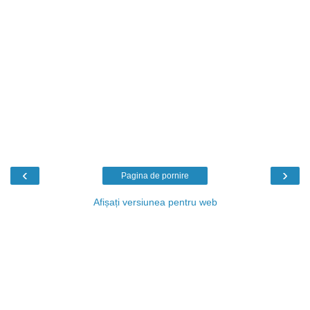
‹
›
Pagina de pornire
Afișați versiunea pentru web