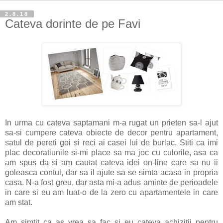
2.8.18
Cateva dorinte de pe Favi
In urma cu cateva saptamani m-a rugat un prieten sa-l ajut
sa-si cumpere cateva obiecte de decor pentru apartament,
satul de pereti goi si reci ai casei lui de burlac. Stiti ca imi
plac decoratiunile si-mi place sa ma joc cu culorile, asa ca
am spus da si am cautat cateva idei on-line care sa nu ii
goleasca contul, dar sa il ajute sa se simta acasa in propria
casa. N-a fost greu, dar asta mi-a adus aminte de perioadele
in care si eu am luat-o de la zero cu apartamentele in care
am stat.
Am simtit ca as vrea sa fac si eu cateva achizitii pentru