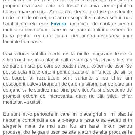
propria mea casa, care n-a trecut de ceva vreme printr-o
transformare majora. Am cautat idei si produse pe siteurile
unde intru de obicei, dar am descoperit si cateva siteuri noi.
Unul dintre ele este
Favi.ro
, un motor de cautare pentru
mobila si decoratiuni, care mi se pare o optiune extrem de
buna pentru cei care cauta idei pentru decorarea unei
locuinte frumoase.
Favi aduce laolalta oferte de la multe magazine fizice si
siteuri on-line, mi-a placut mult ce-am gasit la ei pe site si mi
se pare un site pe care se poate naviga extrem de usor. Se
pot selecta multe criterii pentru cautare, in functie de stil si
de buget, iar rezultatele sunt variante si eu chiar am
descoperit cateva branduri de care nu stiam, dar pe care am
de gand sa le studiez mai bine pe viitor. Au si o sectiune de
promotii extrem de interesanta, daca nu stiti siteul chiar
merita sa va uitati.
Eu sunt intr-o perioada in care imi place griul si imi plac la
nebunie combinatiile de alb-negru si asta o sa vedeti si in
alegerile mele de mai sus. Nu am lasat linkuri pentru
produse, dar le gasiti usor pe site alaturi de alte produse la