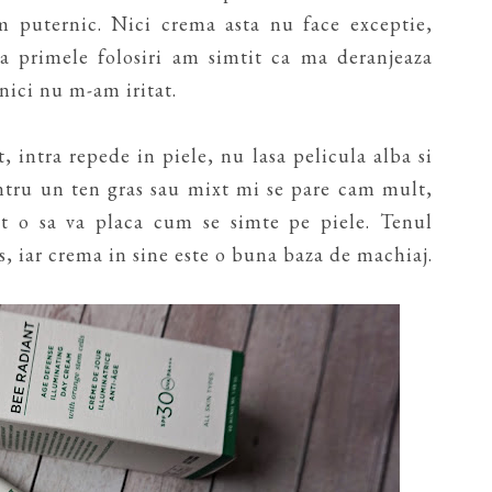
am puternic. Nici crema asta nu face exceptie,
la primele folosiri am simtit ca ma deranjeaza
nici nu m-am iritat.
 intra repede in piele, nu lasa pelicula alba si
entru un ten gras sau mixt mi se pare cam mult,
t o sa va placa cum se simte pe piele. Tenul
, iar crema in sine este o buna baza de machiaj.