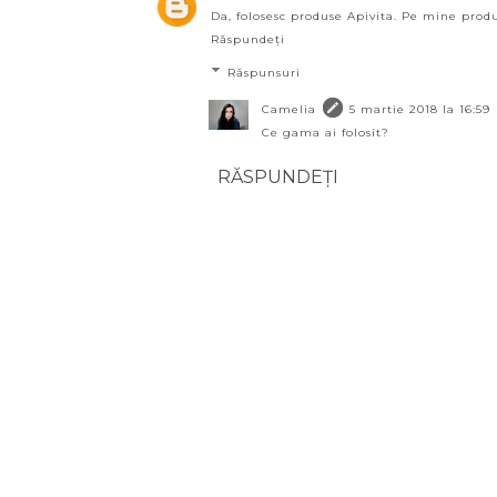
Da, folosesc produse Apivita. Pe mine produ
Răspundeți
Răspunsuri
Camelia
5 martie 2018 la 16:59
Ce gama ai folosit?
RĂSPUNDEȚI