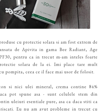
produse cu protectie solara si am fost extrem de
lansata de Apivita in gama Bee Radiant, Age
F30, pentru ca in trecut m-am inteles foarte
otectie solara de la ei. Imi place tare mult
cu pompita, ceea ce il face mai usor de folosit.
con si nici ulei mineral, crema contine 84%
daca pot spune asa - sunt celulele stem din
ntin uleiuri esentiale pure, asa ca daca stiti ca
riscati. Eu nu am avut probleme in trecut cu