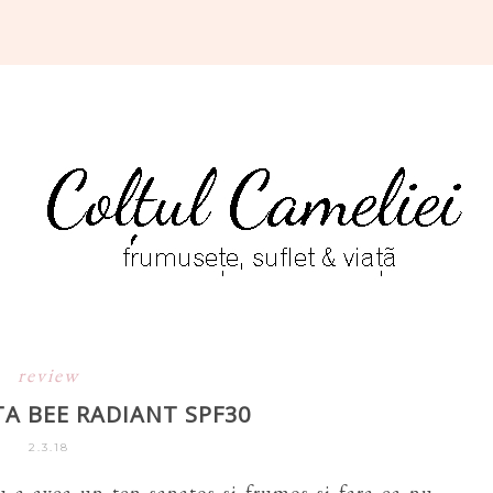
review
TA BEE RADIANT SPF30
2.3.18
ru a avea un ten sanatos si frumos si fara ea nu