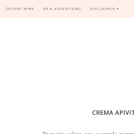
DESPRE MINE
PR & ADVERTISING
DISCLAIMER
CREMA APIVI
Protectia solara este esentiala pent