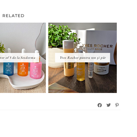
RELATED
er of 5 de la Sesderma
Yves Rocher pentru ten și păr