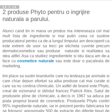
29.3.18
2 produse Phyto pentru o ingrijire
naturala a parului.
Atunci cand tin in mana un produs ma intereseaza cel mai
mult lista de ingrediente si mai putin ceea ce sustine
producatorul pentru ca de-a lungul timpului am descoperit ca
este extrem de usor sa treci pe eticheta cuvinte precum
dermatocosmetice sau produse naturale si realitatea sa
stea altfel. Asa ca studiez ingredientele si stiu daca am de-a
face cu
cosmetice naturale
sau este doar o pacaleala de
marketing.
Imi place sa sustin brandurile care nu testeaza pe animale si
care chiar depun eforturi sa aiba produse cat mai curate si
care sa nu contina chimicale. Un astfel de brand este Phyto,
creat de vizionarul si stilistul francez Patrick Ales. Satul de
produsele pline de chimicale, a decis in 1967 sa aduca pe
piata propriul brand de cosmetice. Produsele Phyto contin
95% ingrediente naturale, iar in prezent pentru fabricarea lor
se folosesc aproximativ 500 de extracte din diferite tipuri de