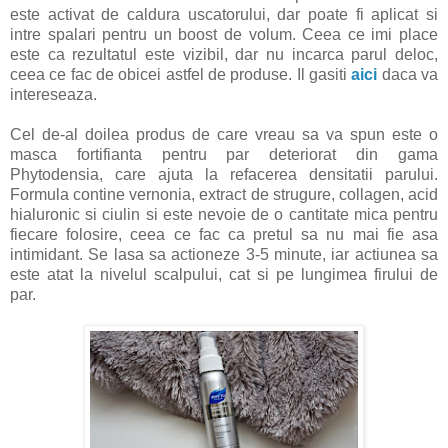
este activat de caldura uscatorului, dar poate fi aplicat si
intre spalari pentru un boost de volum. Ceea ce imi place
este ca rezultatul este vizibil, dar nu incarca parul deloc,
ceea ce fac de obicei astfel de produse. Il gasiti
aici
daca va
intereseaza.
Cel de-al doilea produs de care vreau sa va spun este o
masca fortifianta pentru par deteriorat din gama
Phytodensia, care ajuta la refacerea densitatii parului.
Formula contine vernonia, extract de strugure, collagen, acid
hialuronic si ciulin si este nevoie de o cantitate mica pentru
fiecare folosire, ceea ce fac ca pretul sa nu mai fie asa
intimidant. Se lasa sa actioneze 3-5 minute, iar actiunea sa
este atat la nivelul scalpului, cat si pe lungimea firului de
par.