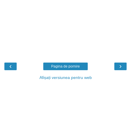
‹
›
Pagina de pornire
Afișați versiunea pentru web