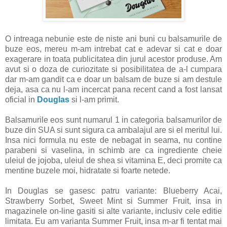
O intreaga nebunie este de niste ani buni cu balsamurile de
buze eos, mereu m-am intrebat cat e adevar si cat e doar
exagerare in toata publicitatea din jurul acestor produse. Am
avut si o doza de curiozitate si posibilitatea de a-l cumpara
dar m-am gandit ca e doar un balsam de buze si am destule
deja, asa ca nu l-am incercat pana recent cand a fost lansat
oficial in
Douglas
si l-am primit.
Balsamurile eos sunt numarul 1 in categoria balsamurilor de
buze din SUA si sunt sigura ca ambalajul are si el meritul lui.
Insa nici formula nu este de nebagat in seama, nu contine
parabeni si vaselina, in schimb are ca ingrediente cheie
uleiul de jojoba, uleiul de shea si vitamina E, deci promite ca
mentine buzele moi, hidratate si foarte netede.
In Douglas se gasesc patru variante: Blueberry Acai,
Strawberry Sorbet, Sweet Mint si Summer Fruit, insa in
magazinele on-line gasiti si alte variante, inclusiv cele editie
limitata. Eu am varianta Summer Fruit, insa m-ar fi tentat mai