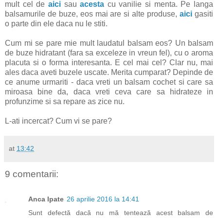
mult cel de
aici
sau
acesta
cu vanilie si menta. Pe langa
balsamurile de buze, eos mai are si alte produse,
aici
gasiti
o parte din ele daca nu le stiti.
Cum mi se pare mie mult laudatul balsam eos? Un balsam
de buze hidratant (fara sa exceleze in vreun fel), cu o aroma
placuta si o forma interesanta. E cel mai cel? Clar nu, mai
ales daca aveti buzele uscate. Merita cumparat? Depinde de
ce anume urmariti - daca vreti un balsam cochet si care sa
miroasa bine da, daca vreti ceva care sa hidrateze in
profunzime si sa repare as zice nu.
L-ati incercat? Cum vi se pare?
at
13:42
9 comentarii:
Anca Ipate
26 aprilie 2016 la 14:41
Sunt defectă dacă nu mă tentează acest balsam de