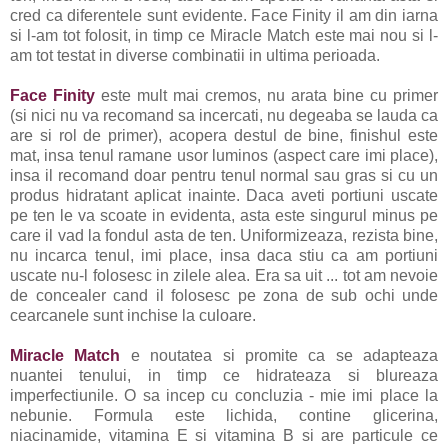
cred ca diferentele sunt evidente. Face Finity il am din iarna
si l-am tot folosit, in timp ce Miracle Match este mai nou si l-
am tot testat in diverse combinatii in ultima perioada.
Face Finity
este mult mai cremos, nu arata bine cu primer
(si nici nu va recomand sa incercati, nu degeaba se lauda ca
are si rol de primer), acopera destul de bine, finishul este
mat, insa tenul ramane usor luminos (aspect care imi place),
insa il recomand doar pentru tenul normal sau gras si cu un
produs hidratant aplicat inainte. Daca aveti portiuni uscate
pe ten le va scoate in evidenta, asta este singurul minus pe
care il vad la fondul asta de ten. Uniformizeaza, rezista bine,
nu incarca tenul, imi place, insa daca stiu ca am portiuni
uscate nu-l folosesc in zilele alea. Era sa uit ... tot am nevoie
de concealer cand il folosesc pe zona de sub ochi unde
cearcanele sunt inchise la culoare.
Miracle Match
e noutatea si promite ca se adapteaza
nuantei tenului, in timp ce hidrateaza si blureaza
imperfectiunile. O sa incep cu concluzia - mie imi place la
nebunie. Formula este lichida, contine glicerina,
niacinamide, vitamina E si vitamina B si are particule ce