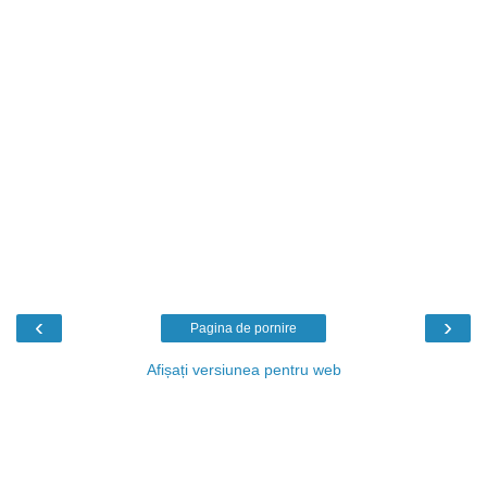
‹
›
Pagina de pornire
Afișați versiunea pentru web