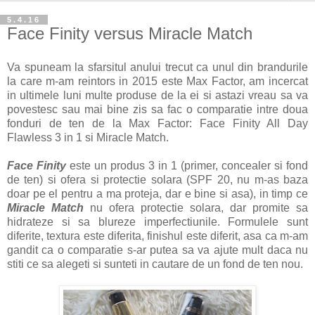
5.4.16
Face Finity versus Miracle Match
Va spuneam la sfarsitul anului trecut ca unul din brandurile
la care m-am reintors in 2015 este Max Factor, am incercat
in ultimele luni multe produse de la ei si astazi vreau sa va
povestesc sau mai bine zis sa fac o comparatie intre doua
fonduri de ten de la Max Factor: Face Finity All Day
Flawless 3 in 1 si Miracle Match.
Face Finity
este un produs 3 in 1 (primer, concealer si fond
de ten) si ofera si protectie solara (SPF 20, nu m-as baza
doar pe el pentru a ma proteja, dar e bine si asa), in timp ce
Miracle Match
nu ofera protectie solara, dar promite sa
hidrateze si sa blureze imperfectiunile. Formulele sunt
diferite, textura este diferita, finishul este diferit, asa ca m-am
gandit ca o comparatie s-ar putea sa va ajute mult daca nu
stiti ce sa alegeti si sunteti in cautare de un fond de ten nou.