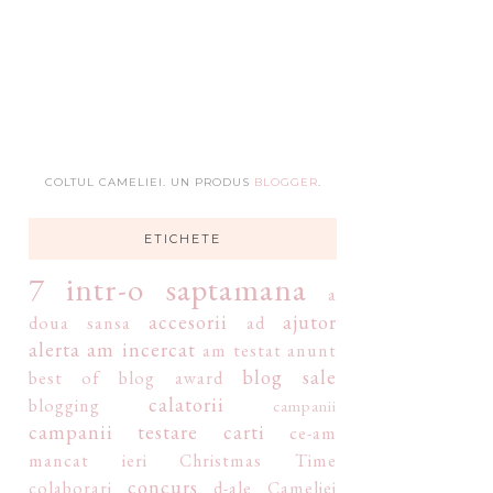
COLTUL CAMELIEI. UN PRODUS
BLOGGER
.
ETICHETE
7 intr-o saptamana
a
accesorii
ajutor
doua sansa
ad
alerta
am incercat
am testat
anunt
blog sale
best of
blog award
calatorii
blogging
campanii
campanii testare
carti
ce-am
mancat ieri
Christmas Time
concurs
colaborari
d-ale Cameliei