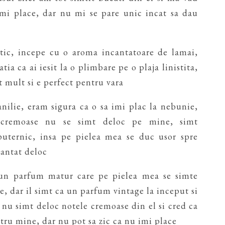
imi place, dar nu mi se pare unic incat sa dau
atic, incepe cu o aroma incantatoare de lamai,
tia ca ai iesit la o plimbare pe o plaja linistita,
t mult si e perfect pentru vara
nilie, eram sigura ca o sa imi plac la nebunie,
 cremoase nu se simt deloc pe mine, simt
uternic, insa pe pielea mea se duc usor spre
cantat deloc
 un parfum matur care pe pielea mea se simte
e, dar il simt ca un parfum vintage la inceput si
nu simt deloc notele cremoase din el si cred ca
ntru mine, dar nu pot sa zic ca nu imi place