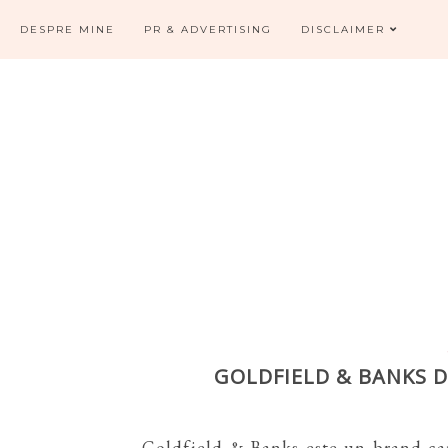
DESPRE MINE
PR & ADVERTISING
DISCLAIMER
GOLDFIELD & BANKS 
Goldfield & Banks este un brand car