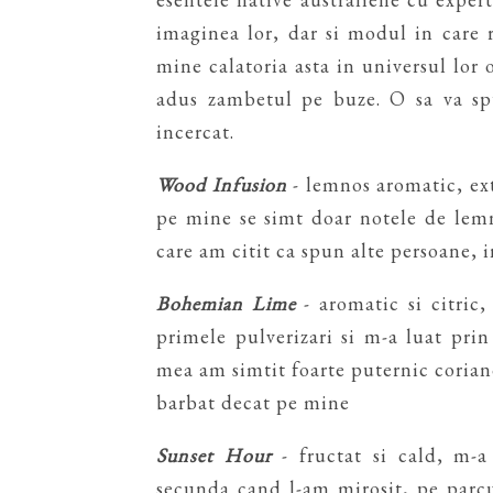
imaginea lor, dar si modul in care r
mine calatoria asta in universul lor 
adus zambetul pe buze. O sa va sp
incercat.
Wood Infusion
- lemnos aromatic, ex
pe mine se simt doar notele de lemn
care am citit ca spun alte persoane, 
Bohemian Lime
- aromatic si citric,
primele pulverizari si m-a luat prin
mea am simtit foarte puternic coriand
barbat decat pe mine
Sunset Hour
- fructat si cald, m-a
secunda cand l-am mirosit, pe parcu