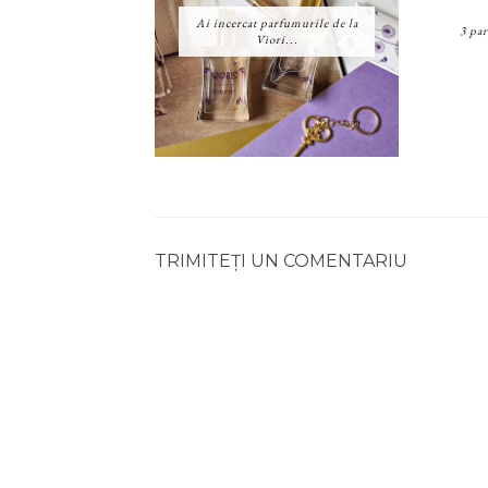
Ai incercat parfumurile de la
3 pa
Viori...
TRIMITEȚI UN COMENTARIU