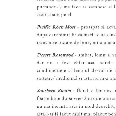
purtandu-l, ma face sa zambesc si 
atatia bani pe el
Pacific Rock Moss
- proaspat si acv
dupa care simti briza marii si ai senza
transmite o stare de bine, mi-a placu
Desert Rosewood
- ambra, lemn si va
dar nu a fost chiar asa: notele
condimentele si lemnul destul de p
sintetic/ medicinal si asta nu m-a in
Southern Bloom
- floral si lemnos,
foarte bine dupa vreo 2 ore de purtar
nu ma incanta asta in mod deosebit, 
asta l-ar fi facut mult mai placut pe