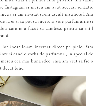
 pe Instagram si mereu am avut aceeasi senzatie
inctiv si am invatat sa-mi ascult instinctul. Asa
e la ei si sa pot sa incerc si voie parfumurile si
dou care m-a facut sa zambesc pentru ca mi-l
rand.
 lor incat le-am incercat direct pe piele, fara
inte si cand e vorba de parfumuri, in special de
e mereu cea mai buna idee, insa am vrut sa fie o
t decat bine.