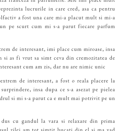
eprezinta lucrurile in care cred, asa ca pentru
olfactiv a fost una care mi-a placut mult si mi-a
un pe scurt cum mi s-a parut fiecare parfum
trem de interesant, imi place cum miroase, insa
 si as fi vrut sa simt ceva din cremozitatea de
interesant cum am zis, dar nu are nimic unic
 extrem de interesant, a fost o reala placere la
 surprindere, insa dupa ce s-a asezat pe pielea
rul si mi s-a parut ca e mult mai potrivit pe un
 dus cu gandul la vara si relaxare din prima
sul zilei am tot simtit bucati din el si ma vad