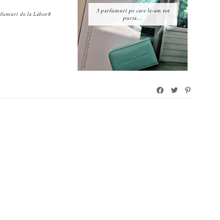
3 parfumuri pe care le-am tot
rfumuri de la Labor8
purta...