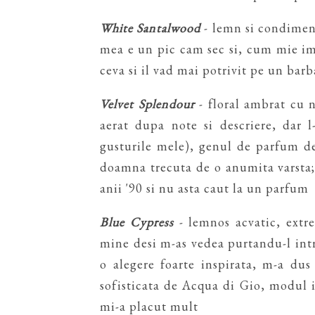
White Santalwood
- lemn si condimente
mea e un pic cam sec si, cum mie imi
ceva si il vad mai potrivit pe un bar
Velvet Splendour
- floral ambrat cu 
aerat dupa note si descriere, dar 
gusturile mele), genul de parfum d
doamna trecuta de o anumita varsta;
anii '90 si nu asta caut la un parfum
Blue Cypress
- lemnos acvatic, extr
mine desi m-as vedea purtandu-l intr
o alegere foarte inspirata, m-a du
sofisticata de Acqua di Gio, modul i
mi-a placut mult