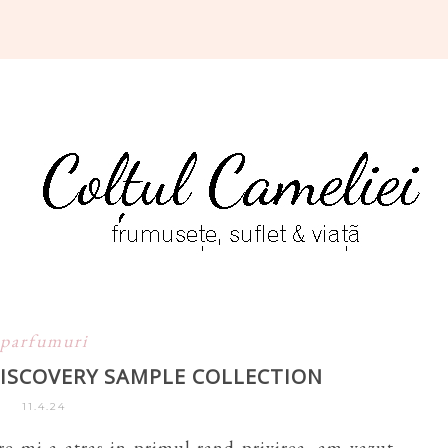
parfumuri
DISCOVERY SAMPLE COLLECTION
11.4.24
e mi-a atras in primul rand privirea, am vazut